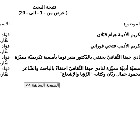
نتيجة البحث
(عرض من - 1 - الى - 20 )
لموضوع
الاسم
كريم الأديبة هيام قبَلان
فؤاد
نقّار
كريم الأديب فتحي فوراني
فؤاد
نقّار
ادي حيفا الثّقافيّ يحتفي بالدّكتور منير توما بأمسية تكريميّة مميّزة
فؤاد
نقّار
مسيّة أدبيّة مميّزة لنادي حيفا الثّقافيّ احتفاءً بالباحث والشّاعر
فؤاد
حمود جمال ريّان وكتابه “الرّؤيا والإشعاع”
نقّار