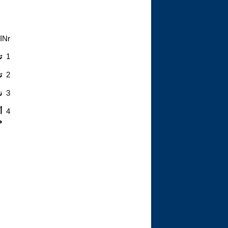
Nr
ا
1
ت
2
ت
3
ن
4
أ
م