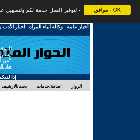
موافق - OK
لتوفير افضل خدمة لكم ولتسهيل عملي
أخبار عامة
-
وكالة أنباء المرأة
-
اخبار الأدب و
الموقع
يسارية
"من أج
حاز ال
إذا لديك
الزوار
اضافة/خدمات
بحث/الارشيف