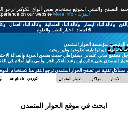
ة التصفح والنشر، الموقع يستخدم بعض أنواع الكوكيز نرجو النق
More info - المزيد
experience on our website
الفن
-
وكالة أنباء اليسار
-
وكالة أنباء العلمانية
-
وكالة أنباء العمال
-
وكا
الاقتصاد
-
اخبار الطب والعلوم
 الرئيسي لمؤسسة الحوار المتمدن
، علمانية، ديمقراطية، تطوعية وغير ربحية
ل مجتمع مدني علماني ديمقراطي حديث يضمن الحرية والعدالة الاجتم
حوار المتمدن على جائزة ابن رشد للفكر الحر والتى نالها أعلام في الفك
م مشاكل تقنية في تصفح الحوار المتمدن نرجو النقر هنا لاستخدام الموقع
كوردي
English
الاخبار
مراكز
الحوار المتمدن
ابحث في موقع الحوار المتمدن