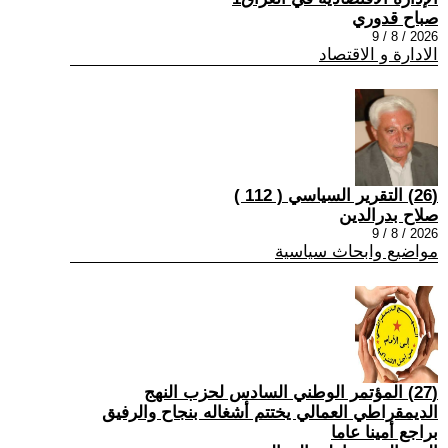
صباح قدوري
2026 / 8 / 9
الادارة و الاقتصاد
(26) التقرير السياسي ( 112 )
صلاح بدرالدين
2026 / 8 / 9
مواضيع وابحاث سياسية
(27) المؤتمر الوطني السادس لحزب النهج
الديمقراطي العمالي يختتم أشغاله بنجاح والرفيق
براجع أمينا عاما