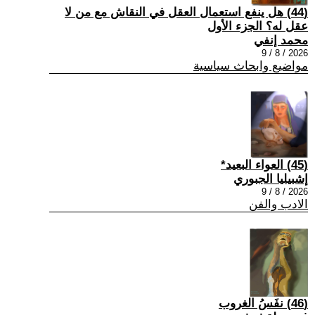
(44) هل ينفع استعمال العقل في النقاش مع من لا
عقل له؟ الجزء الأول
محمد إنفي
2026 / 8 / 9
مواضيع وابحاث سياسية
(45) العواء البعيد*
إشبيليا الجبوري
2026 / 8 / 9
الادب والفن
(46) نفَسُ الغروب