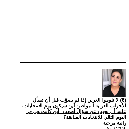
(6) لا تلوموا العربي إذا لم يصوّت قبل أن تسأل
الأحزاب العربية المواطن أين سيكون يوم الانتخابات،
عليها أن تجيب عن سؤال أصعب: أين كانت هي في
اليوم التالي للانتخابات السابقة؟
رانية مرجية
2026 / 8 / 9