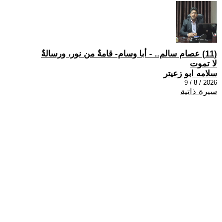
(11) عصام سالم.. - أبا وسام- قامةٌ من نور، ورسالةٌ
لا تموت
سلامه ابو زعيتر
2026 / 8 / 9
سيرة ذاتية