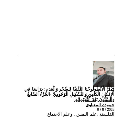
(12) الْأَنْطُولُوجْيَا التِّقْنِيَّةُ لِلسِّحْرِ وَالْعَدَمِ: دِرَاسَةٌ فِي
الْإِمْكَانِ الْكَامِنِ وَالتَّشْكِيلِ الْوُجُودِيِّ -الجُزْءُ السَّابِعُ
وَالسِّتُّونَ بَعْدَ الثَّلَاثِمِائَةِ-
حمودة المعناوي
2026 / 8 / 9
الفلسفة ,علم النفس , وعلم الاجتماع