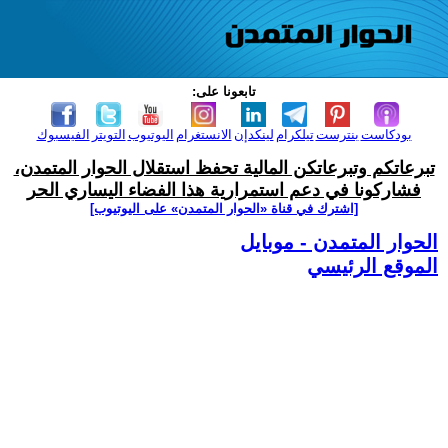
تابعونا على:
بودكاست
بنترست
تيلكرام
لينكدإن
الانستغرام
اليوتيوب
التويتر
الفيسبوك
تبرعاتكم وتبرعاتكن المالية تحفظ استقلال الحوار المتمدن،
فشاركونا في دعم استمرارية هذا الفضاء اليساري الحر
[اشترك في قناة ‫«الحوار المتمدن» على اليوتيوب]
الحوار المتمدن - موبايل
الموقع الرئيسي