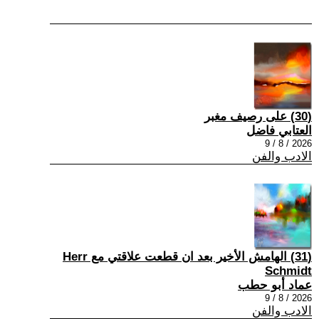
(30) على رصيف مغبر
العتابي فاضل
2026 / 8 / 9
الادب والفن
(31) الهامش الأخير بعد ان قطعت علاقتي مع Herr
Schmidt
عماد أبو حطب
2026 / 8 / 9
الادب والفن