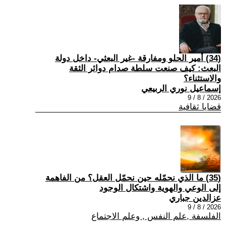
(34) أمير الحلو ومفارقة -غير البعثي- داخل دولة
البعث: كيف صنعت سلطة صدام دوائر الثقة
والاستثناء؟
إسماعيل نوري الربيعي
2026 / 8 / 9
قضايا ثقافية
(35) ما الذي نحمّله حين نحمّل العقل؟ من الفاهمة
إلى الوعي والهوية واشتكال الوجود
عزالدين جباري
2026 / 8 / 9
الفلسفة ,علم النفس , وعلم الاجتماع