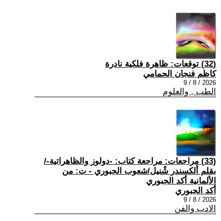
(32) توقعات: ظاهرة فلكية نادرة
كاظم فنجان الحمامي
2026 / 8 / 9
الطب , والعلوم
(33) مراجعات: مراجعة كتاب: -دولوز والظاهراتية-/
بقلم ألكسندر شْنيل/شعوب الجبوري - ت: من
الألمانية أكد الجبوري
أكد الجبوري
2026 / 8 / 9
الادب والفن