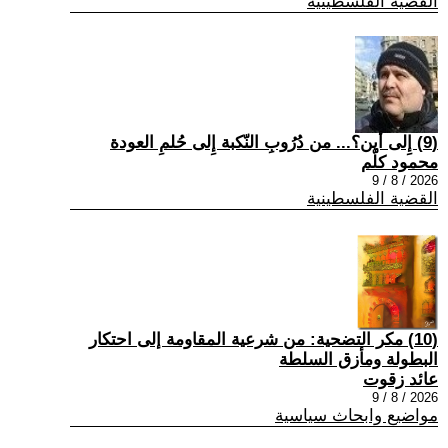
القضية الفلسطينية
(9) إِلى أين؟... من دُرُوبِ النّكبة إِلى حُلمِ العودة
محمود كلّم
2026 / 8 / 9
القضية الفلسطينية
(10) مكر التضحية: من شرعية المقاومة إلى احتكار
البطولة ومأزق السلطة
عائد زقوت
2026 / 8 / 9
مواضيع وابحاث سياسية