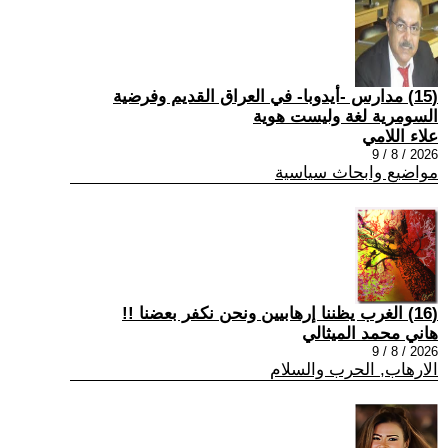
(15) مدارس -أيدوبا- في العراق القديم وفرضية
السومرية لغة وليست هوية
علاء اللامي
2026 / 8 / 9
مواضيع وابحاث سياسية
(16) الغرب يظننا إرهابيين ونحن نكفر بعضنا !!
هاني محمد الميثالي
2026 / 8 / 9
الارهاب, الحرب والسلام