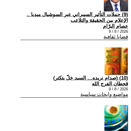
(9) حملات التأثير السيبراني عبر السوشيال ميديا ..
الإعلام بين الحقيقة والتلاعب
عصام البرّام
2026 / 8 / 9
قضايا ثقافية
(10) (صدام نريده… السيد خلّ يتكتر)
قحطان الفرج الله
2026 / 8 / 9
مواضيع وابحاث سياسية