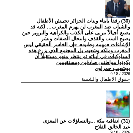
(30) رفقاً بأبناء وبنات الجزائر تجييش الأطفال
والشباب ضد المغرب لن يهزم المغرب… لكنه قد
يصنع أجيالاً تتربى على الكذب والكراهية والتزوير حين
يصبح السب والقذف وانتحال الصفات ونشر
الإشاعات «مهمة وطنية»، فإن الخاسر الحقيقي ليس
المغرب وملكه وشعبه، بل المجتمع الذي يزرع هذه
السلوكيات في أبنائه ثم ينتظر منهم مستقبلاً أن
يكونوا مواطنين صادقين ومستقيمين
بوشعيب حمراوي
2026 / 8 / 9
حقوق الاطفال والشبيبة
(31) اتفاقية مكة ...والتساؤلات عن المغزى
عبد الخالق الفلاح
2026 / 8 / 9