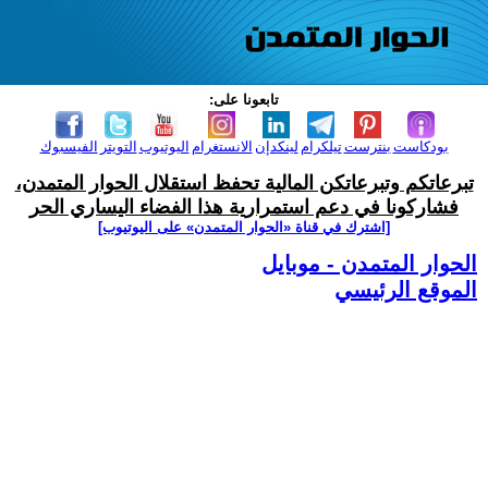
تابعونا على:
بودكاست
بنترست
تيلكرام
لينكدإن
الانستغرام
اليوتيوب
التويتر
الفيسبوك
تبرعاتكم وتبرعاتكن المالية تحفظ استقلال الحوار المتمدن،
فشاركونا في دعم استمرارية هذا الفضاء اليساري الحر
[اشترك في قناة ‫«الحوار المتمدن» على اليوتيوب]
الحوار المتمدن - موبايل
الموقع الرئيسي