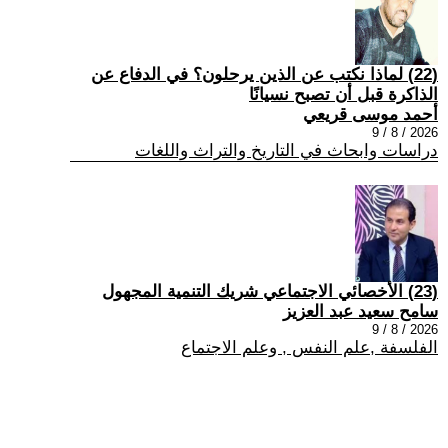
(22) لماذا نكتب عن الذين يرحلون؟ في الدفاع عن
الذاكرة قبل أن تصبح نسيانًا
أحمد موسى قريعي
2026 / 8 / 9
دراسات وابحاث في التاريخ والتراث واللغات
(23) الأخصائي الاجتماعي شريك التنمية المجهول
سامح سعيد عبد العزيز
2026 / 8 / 9
الفلسفة ,علم النفس , وعلم الاجتماع