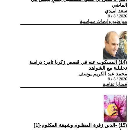
الماضي
سعد اميدي
2026 / 8 / 9
مواضيع وابحاث سياسية
(14) المسكوت عنه في قصص زكريا تامر: دراسة
تحليلية مع الشواهد
محمد عبد الكريم يوسف
2026 / 8 / 9
قضايا ثقافية
(15) -الدين زفرة المظلوم وشهقة المكلوم-[1]