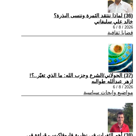
(36) لماذا ننتقد الثمرة وننسى البذرة؟
خالد علي سليفاني
2026 / 8 / 6
قضايا ثقافية
(37) الجولاني/الشرع وحزب الله: ما الذي تغيّر..؟!
ازهر عبدالله طوالبه
2026 / 8 / 6
مواضيع وابحاث سياسية
(38) أهم الثغرات في نظرية فاروفاكيس- قراءة في