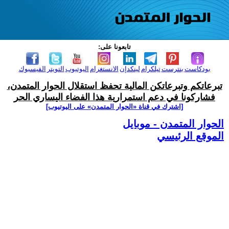
تابعونا على:
بودكاست
بنترست
تيلكرام
لينكدإن
الانستغرام
اليوتيوب
التويتر
الفيسبوك
تبرعاتكم وتبرعاتكن المالية تحفظ استقلال الحوار المتمدن،
فشاركونا في دعم استمرارية هذا الفضاء اليساري الحر
[اشترك في قناة ‫«الحوار المتمدن» على اليوتيوب]
الحوار المتمدن - موبايل
الموقع الرئيسي