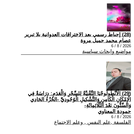
(28) إحباط رسمي بعد الاختراقات العدوانية بلا تبرير
عصام محمد جميل مروة
2026 / 8 / 6
مواضيع وابحاث سياسية
(29) الْأَنْطُولُوجْيَا التِّقْنِيَّةُ لِلسِّحْرِ وَالْعَدَمِ: دِرَاسَةٌ فِي
الْإِمْكَانِ الْكَامِنِ وَالتَّشْكِيلِ الْوُجُودِيِّ -الجُزْءُ الحَادِي
وَالسِّتُّونَ بَعْدَ الثَّلَاثِمِائَةِ-
حمودة المعناوي
2026 / 8 / 6
الفلسفة ,علم النفس , وعلم الاجتماع