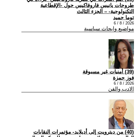
طروحات يانيس فاروفاكيس حول -الإقطاعية
التكنولوجية- – الجزء الثالث
توما حميد
2026 / 8 / 6
مواضيع وابحاث سياسية
(39) أمنيات غير مسبوقة
فوز حمزة
2026 / 8 / 6
الادب والفن
(40) من ديترويت إلى أديلايد- مؤتمرات النقابات