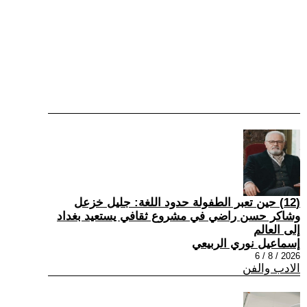
(12) حين تعبر الطفولة حدود اللغة: جليل خزعل
وشاكر حسن راضي في مشروع ثقافي يستعيد بغداد
إلى العالم
إسماعيل نوري الربيعي
2026 / 8 / 6
الادب والفن