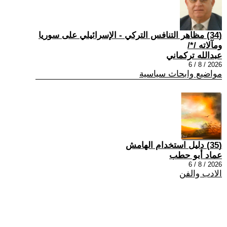
(34) مظاهر التنافس التركي - الإسرائيلي على سوريا
ومآلاته /*/
عبدالله تركماني
2026 / 8 / 6
مواضيع وابحاث سياسية
(35) دليل استخدام الهامش
عماد أبو حطب
2026 / 8 / 6
الادب والفن