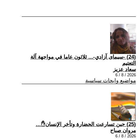
(24) -سيمای آزادي-... ثلاثون عاما في مواجهة آلة
التعتيم
سعاد عزيز
2026 / 8 / 6
مواضيع وابحاث سياسية
(25) حين تسارعت الحضارة وتأخر الإنسان✋…
مروان صباح
2026 / 8 / 6