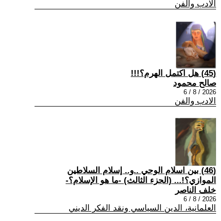
الادب والفن
(45) هل اكتمل الهرم؟!!!
صالح محمود
2026 / 8 / 6
الادب والفن
(46) بين اسلام الوحي ..و.. إسلام السلاطين
الموازي؟!... (الجزء الثالث) -ما هو الإسلام؟-
خلف الناصر
2026 / 8 / 6
العلمانية، الدين السياسي ونقد الفكر الديني