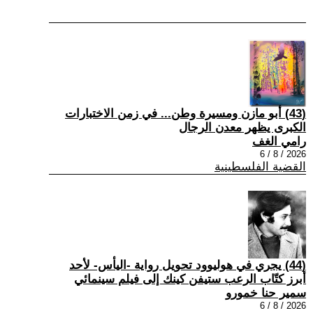
(43) أبو مازن ومسيرة وطن... في زمن الاختبارات
الكبرى يظهر معدن الرجال
رامي الغف
2026 / 8 / 6
القضية الفلسطينية
(44) يجري في هوليوود تحويل رواية -اليأس- لأحد
أبرز كتّاب الرعب ستيفن كينك إلى فيلم سينمائي
سمير حنا خمورو
2026 / 8 / 6