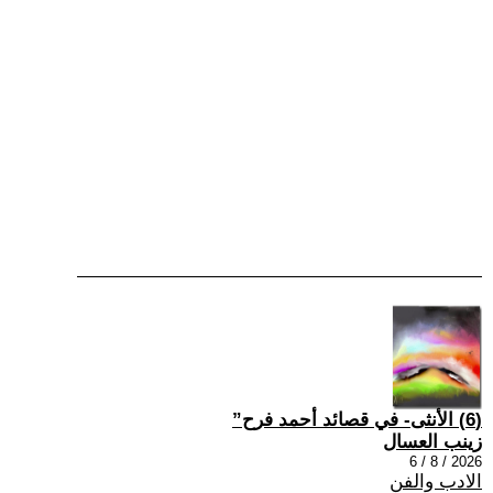
(6) الأنثى- في قصائد أحمد فرح”
زينب العسال
2026 / 8 / 6
الادب والفن