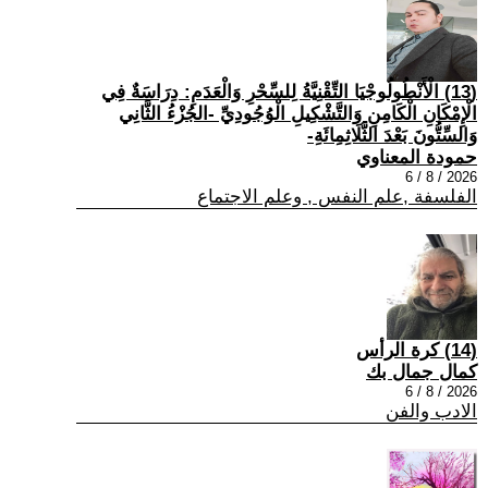
(13) الْأَنْطُولُوجْيَا التِّقْنِيَّةُ لِلسِّحْرِ وَالْعَدَمِ: دِرَاسَةٌ فِي
الْإِمْكَانِ الْكَامِنِ وَالتَّشْكِيلِ الْوُجُودِيِّ -الجُزْءُ الثَّانِي
وَالسِّتُّونَ بَعْدَ الثَّلَاثِمِائَةِ-
حمودة المعناوي
2026 / 8 / 6
الفلسفة ,علم النفس , وعلم الاجتماع
(14) كرة الرأس
كمال جمال بك
2026 / 8 / 6
الادب والفن