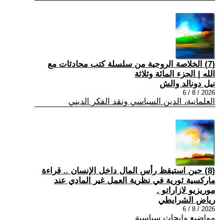
(7) الخلاصة الروحية من سلسلة كتب محادثات مع
الله | الجزء المائة وثلاثة
نيل دونالد والش
2026 / 8 / 6
العلمانية، الدين السياسي ونقد الفكر الديني
(8) حين استيقظ رأس المال داخل الإنسان .. قراءة
ماركسية ثورية في نظرية العمل غير المادي عند
موريزيو لازاراتو .
رياض الشرايطي
2026 / 8 / 6
مواضيع وابحاث سياسية