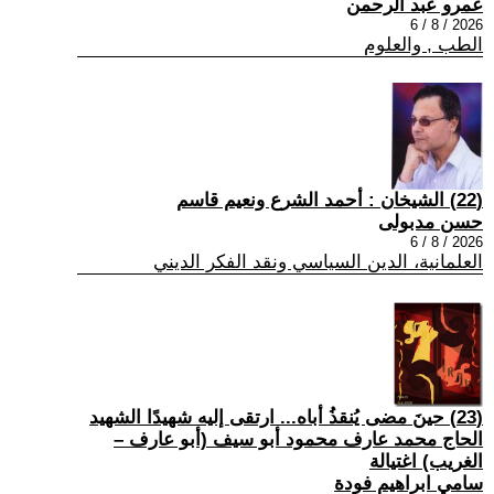
عمرو عبد الرحمن
2026 / 8 / 6
الطب , والعلوم
(22) الشيخان : أحمد الشرع ونعيم قاسم
حسن مدبولى
2026 / 8 / 6
العلمانية، الدين السياسي ونقد الفكر الديني
(23) حينَ مضى يُنقذُ أباه... ارتقى إليه شهيدًا الشهيد
الحاج محمد عارف محمود أبو سيف (أبو عارف –
الغريب) اغتيالة
سامي ابراهيم فودة