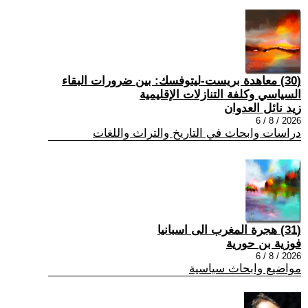
(30) معاهدة بريست-ليتوفسك: بين ضرورات البقاء
السياسي وكلفة التنازلات الإقليمية
زيد نائل العدوان
2026 / 8 / 6
دراسات وابحاث في التاريخ والتراث واللغات
(31) هجرة المغرب الى اسبانيا
فوزية بن حورية
2026 / 8 / 6
مواضيع وابحاث سياسية