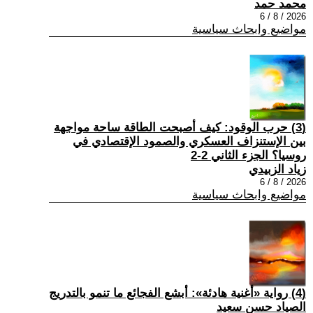
محمد حمد
2026 / 8 / 6
مواضيع وابحاث سياسية
(3) حرب الوقود: كيف أصبحت الطاقة ساحة مواجهة
بين الإستنزاف العسكري والصمود الإقتصادي في
روسيا؟ الجزء الثاني 2-2
زياد الزبيدي
2026 / 8 / 6
مواضيع وابحاث سياسية
(4) رواية «أغنية هادئة»: أبشع الفجائع ما تنمو بالتدريج
الصياد حسن سعيد