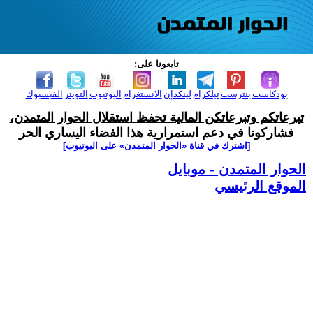
تابعونا على:
بودكاست
بنترست
تيلكرام
لينكدإن
الانستغرام
اليوتيوب
التويتر
الفيسبوك
تبرعاتكم وتبرعاتكن المالية تحفظ استقلال الحوار المتمدن،
فشاركونا في دعم استمرارية هذا الفضاء اليساري الحر
[اشترك في قناة ‫«الحوار المتمدن» على اليوتيوب]
الحوار المتمدن - موبايل
الموقع الرئيسي