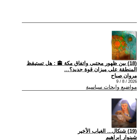
(18) بين ظهور مجتبى واتفاق مكة 🕋 : هل تستيقظ
المنطقة على ميزان قوة جديد؟…
مروان صباح
2026 / 8 / 9
مواضيع وابحاث سياسية
(19) شنكال... الغياب الأخير
شينوار ابراهيم