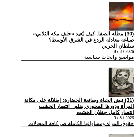
(30) مظلة الصفا: كيف يُعيد «حلف مكة الثلاثي»
صياغة معادلة الردع في الشرق الأوسط؟
سلطان الحربي
2026 / 8 / 9
مواضيع وابحاث سياسية
(31) نبض الحياة وصانعة الحضارة: إطلالة على مكانة
المرأة ودورها المحوري بقلم _انتصار الخشت
انتصار كامل جفلان الخشت
2026 / 8 / 9
حقوق المراة ومساواتها الكاملة في كافة المجالات