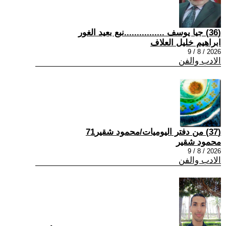
(36) جيا يوسف ................نبع بعيد الغور
ابراهيم خليل العلاف
2026 / 8 / 9
الادب والفن
(37) من دفتر اليوميات/محمود شقير71
محمود شقير
2026 / 8 / 9
الادب والفن