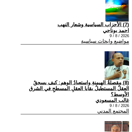
(7) الأحزاب السياسية وشعار النهب
احمد بوناجي
2026 / 8 / 9
مواضيع وابحاث سياسية
(8) مِقصلةُ الهيمنةِ واستعبادُ الوهم: كيف يسحقُ
العقلُ المستطيلُ بقايا العقلِ المسطحِ في الشرق
الأوسط؟
غالب المسعودي
2026 / 8 / 9
المجتمع المدني