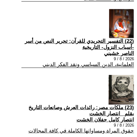
(22) التفسير التجريدي للقرآن: تحرير النص من أسر
-أسباب النزول- التاريخية
الناصر خشيني
2026 / 8 / 9
العلمانية، الدين السياسي ونقد الفكر الديني
(23) ملكات مصر: رائدات العرش وصانعات التاريخ
بقلم _انتصار الخشت
انتصار كامل جفلان الخشت
2026 / 8 / 9
حقوق المراة ومساواتها الكاملة في كافة المجالات