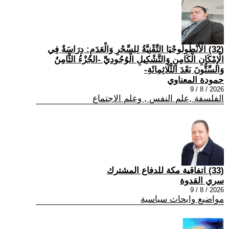
(32) الْأَنْطُولُوجْيَا التِّقْنِيَّةُ لِلسِّحْرِ وَالْعَدَمِ: دِرَاسَةٌ فِي
الْإِمْكَانِ الْكَامِنِ وَالتَّشْكِيلِ الْوُجُودِيِّ -الجُزْءُ الثَّامِنُ
وَالسِّتُّونَ بَعْدَ الثَّلَاثِمِائَةِ-
حمودة المعناوي
2026 / 8 / 9
الفلسفة ,علم النفس , وعلم الاجتماع
(33) اتفاقية مكة للدفاع المشترك
سري القدوة
2026 / 8 / 9
مواضيع وابحاث سياسية