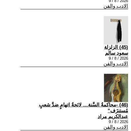
2026 / 8 / 9
الادب والفن
(45) الزلزلة
سعود سالم
2026 / 8 / 9
الادب والفن
(46) -محاكمةُ السَّنة… لائحةُ اتهامٍ ضدَّ شعبٍ
مُستنزَف”
عبدالكريم مراد
2026 / 8 / 9
الادب والفن