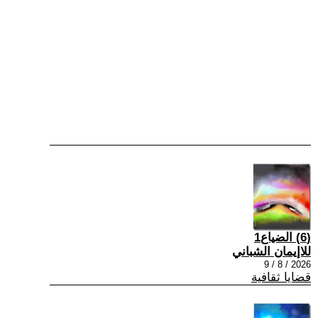
(6) الضياع1
للاإيمان الشباني
2026 / 8 / 9
قضايا ثقافية