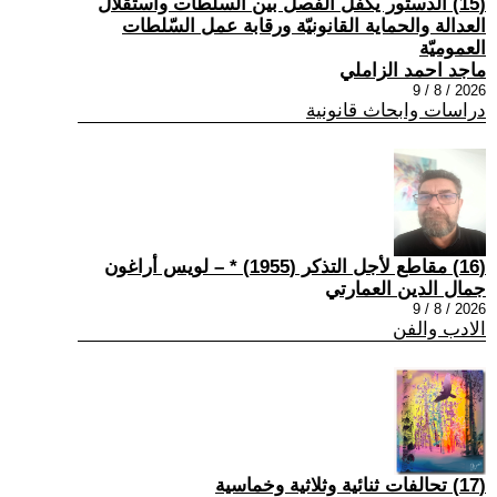
(15) الدستور يكفل الفصل بين السلطات واستقلال
العدالة والحماية القانونيّة ورقابة عمل السّلطات
العموميّة
ماجد احمد الزاملي
2026 / 8 / 9
دراسات وابحاث قانونية
(16) مقاطع لأجل التذكر (1955) * – لويس أراغون
جمال الدين العمارتي
2026 / 8 / 9
الادب والفن
(17) تحالفات ثنائية وثلاثية وخماسية