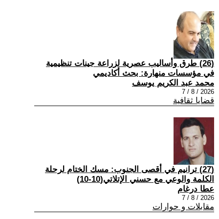
(26) طرق وأساليب عصرية لزراعة جينات تنظيمية
في مؤسسات منهارة: بحث أكاديمي
محمد عبد الكريم يوسف
2026 / 8 / 7
قضايا ثقافية
(27) ترانيم في أقصى الجنوب: مسك الختام لرحلة
الكلمة والوعي مع حسني الإتلاتي(10-10)
عطا درغام
2026 / 8 / 7
مقابلات و حوارات