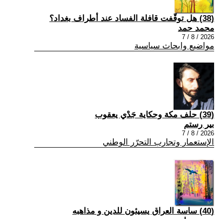
(38) هل توقّفت قافلة الفساد عند أطراف بغداد؟
محمد حمد
2026 / 8 / 7
مواضيع وابحاث سياسية
(39) حلف مكة وحكاية جَدْي يعقوب
بير رستم
2026 / 8 / 7
الإستعمار وتجارب التحرّر الوطني
(40) ساسة العراق يسيئون للدين و مذاهبه