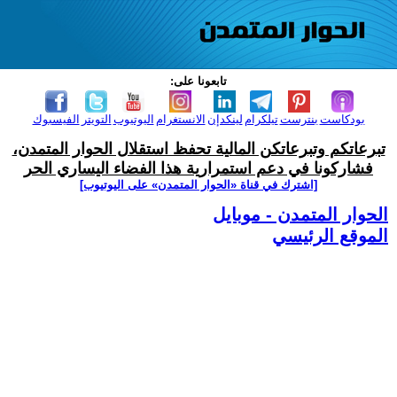
تابعونا على:
بودكاست
بنترست
تيلكرام
لينكدإن
الانستغرام
اليوتيوب
التويتر
الفيسبوك
تبرعاتكم وتبرعاتكن المالية تحفظ استقلال الحوار المتمدن،
فشاركونا في دعم استمرارية هذا الفضاء اليساري الحر
[اشترك في قناة ‫«الحوار المتمدن» على اليوتيوب]
الحوار المتمدن - موبايل
الموقع الرئيسي