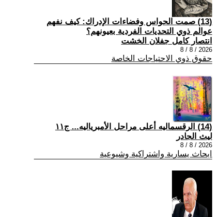
(13) صمت الحواس وفضاءات الإدراك: كيف نفهم
عوالم ذوي التحديات الفردية بعيونهم؟
انتصار كامل جفلان الخشت
2026 / 8 / 8
حقوق ذوي الاحتياجات الخاصة
(14) الرقسماليه أعلى مراحل الأمبرياليه... ج١١
ليث الجادر
2026 / 8 / 8
ابحاث يسارية واشتراكية وشيوعية