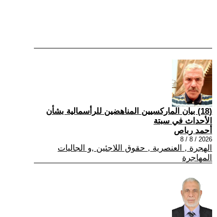
(18) بيان الماركسيين المناهضين للرأسمالية بشأن
الأحداث في سبتة
أحمد رباص
2026 / 8 / 8
الهجرة , العنصرية , حقوق اللاجئين ,و الجاليات
المهاجرة