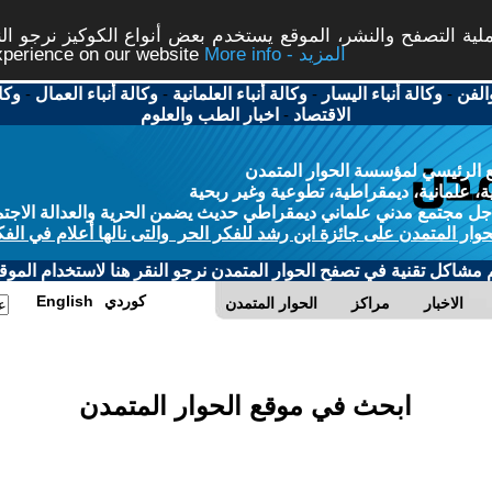
ة التصفح والنشر، الموقع يستخدم بعض أنواع الكوكيز نرجو النق
More info - المزيد
experience on our website
الفن
-
وكالة أنباء اليسار
-
وكالة أنباء العلمانية
-
وكالة أنباء العمال
-
وكا
الاقتصاد
-
اخبار الطب والعلوم
 الرئيسي لمؤسسة الحوار المتمدن
، علمانية، ديمقراطية، تطوعية وغير ربحية
ل مجتمع مدني علماني ديمقراطي حديث يضمن الحرية والعدالة الاجتم
حوار المتمدن على جائزة ابن رشد للفكر الحر والتى نالها أعلام في الفك
م مشاكل تقنية في تصفح الحوار المتمدن نرجو النقر هنا لاستخدام الموقع
كوردي
English
الاخبار
مراكز
الحوار المتمدن
ابحث في موقع الحوار المتمدن