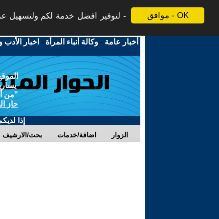
موافق - OK
لتوفير افضل خدمة لكم ولتسهيل عملي
أخبار عامة
-
وكالة أنباء المرأة
-
اخبار الأدب و
الموقع
يسارية
"من أج
حاز ال
إذا لديك
الزوار
اضافة/خدمات
بحث/الارشيف