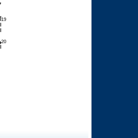
س
19
أ
ا
ا
20
ا