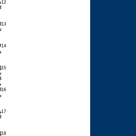
12
س
الب
13
ا
ت
14
ل
ب
15
إ
ن
ا
ض
16
ا
ب
17
ب
ا
18
إ