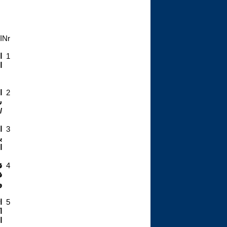
Nr
ا
1
ا
ا
2
ا
س
1-6
3
ا
ب
ا
4
ق
ف
و
5
ا
ا
ا