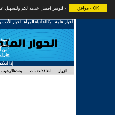
موافق - OK
لتوفير افضل خدمة لكم ولتسهيل عملي
أخبار عامة
-
وكالة أنباء المرأة
-
اخبار الأدب و
الموقع
يسارية
"من أج
حاز ال
إذا لديك
الزوار
اضافة/خدمات
بحث/الارشيف