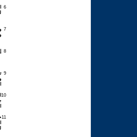
6
ا
ل
7
و
و
8
إ
9
و
ا
10
ا
ج
ا
11
خ
ا
ل