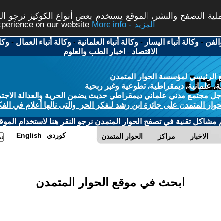
ة التصفح والنشر، الموقع يستخدم بعض أنواع الكوكيز نرجو النق
More info - المزيد
experience on our website
الفن
-
وكالة أنباء اليسار
-
وكالة أنباء العلمانية
-
وكالة أنباء العمال
-
وكا
الاقتصاد
-
اخبار الطب والعلوم
 الرئيسي لمؤسسة الحوار المتمدن
، علمانية، ديمقراطية، تطوعية وغير ربحية
ل مجتمع مدني علماني ديمقراطي حديث يضمن الحرية والعدالة الاجتم
حوار المتمدن على جائزة ابن رشد للفكر الحر والتى نالها أعلام في الفك
م مشاكل تقنية في تصفح الحوار المتمدن نرجو النقر هنا لاستخدام الموقع
كوردي
English
الاخبار
مراكز
الحوار المتمدن
ابحث في موقع الحوار المتمدن