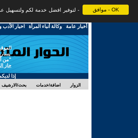
موافق - OK
لتوفير افضل خدمة لكم ولتسهيل عملي
أخبار عامة
-
وكالة أنباء المرأة
-
اخبار الأدب و
الموقع
يسارية
"من أج
حاز ال
إذا لديك
الزوار
اضافة/خدمات
بحث/الارشيف