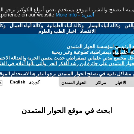
ة التصفح والنشر، الموقع يستخدم بعض أنواع الكوكيز نرجو النق
More info - المزيد
experience on our website
الفن
-
وكالة أنباء اليسار
-
وكالة أنباء العلمانية
-
وكالة أنباء العمال
-
وكا
الاقتصاد
-
اخبار الطب والعلوم
 الرئيسي لمؤسسة الحوار المتمدن
، علمانية، ديمقراطية، تطوعية وغير ربحية
ل مجتمع مدني علماني ديمقراطي حديث يضمن الحرية والعدالة الاجتم
حوار المتمدن على جائزة ابن رشد للفكر الحر والتى نالها أعلام في الفك
م مشاكل تقنية في تصفح الحوار المتمدن نرجو النقر هنا لاستخدام الموقع
كوردي
English
الاخبار
مراكز
الحوار المتمدن
ابحث في موقع الحوار المتمدن