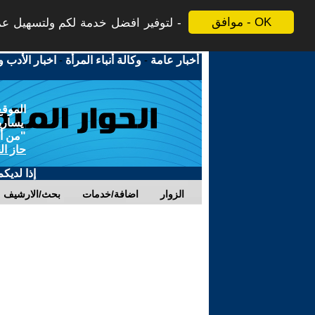
موافق - OK
لتوفير افضل خدمة لكم ولتسهيل عملي
أخبار عامة
-
وكالة أنباء المرأة
-
اخبار الأدب و
الموقع
يسارية
"من أج
حاز ال
إذا لديك
الزوار
اضافة/خدمات
بحث/الارشيف