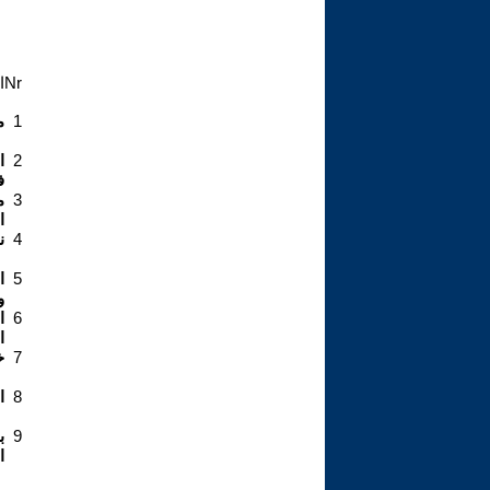
Nr
ا
1
م
2
ا
ف
3
م
ا
4
ن
5
ا
و
6
ا
ا
7
خ
8
ا
9
ب
ا