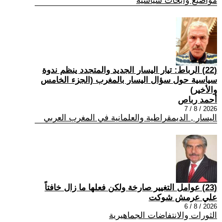
مواضيع وابحاث سياسية
(22) الرباط: تيار اليسار الجديد والمتجدد ينظم ندوة
سياسية حول سؤال اليسار بالمغرب (الجزء الخامس
والأخير)
أحمد رباص
2026 / 8 / 7
اليسار , الديمقراطية والعلمانية في المغرب العربي
(23) عوامل التغيير صارخة ولكن فعلها ما زال خافتاً
علي عرمش شوكت
2026 / 8 / 6
الثورات والانتفاضات الجماهيرية