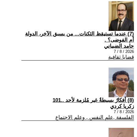
(7) عندما تستيقظ الثكنات... من يسبق الآخر، الدولة
أم الفوضى؟ .
حامد الضبياني
2026 / 8 / 7
قضايا ثقافية
(8) أفكارٌ بسيطةٌ غير مُلزمة لأحد ..101
زكريا كردي
2026 / 8 / 7
الفلسفة ,علم النفس , وعلم الاجتماع