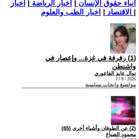
أنباء حقوق الإنسان
|
اخبار الرياضة
|
اخبار
|
اخبار الطب والعلوم
الاقتصاد
|
(1) رفرفة في غزة... وإعصار في
واشنطن
نوال عايد الفاعوري
2026 / 8 / 7
مواضيع وابحاث سياسية
(2) عن الطوفان وأشياء أخرى (65)
محمود الصباغ