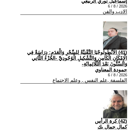
إسماعيل نوري الربيعي
2026 / 8 / 6
الادب والفن
(41) الْأَنْطُولُوجْيَا التِّقْنِيَّةُ لِلسِّحْرِ وَالْعَدَمِ: دِرَاسَةٌ فِي
الْإِمْكَانِ الْكَامِنِ وَالتَّشْكِيلِ الْوُجُودِيِّ -الجُزْءُ الثَّانِي
وَالسِّتُّونَ بَعْدَ الثَّلَاثِمِائَةِ-
حمودة المعناوي
2026 / 8 / 6
الفلسفة ,علم النفس , وعلم الاجتماع
(42) كرة الرأس
كمال جمال بك