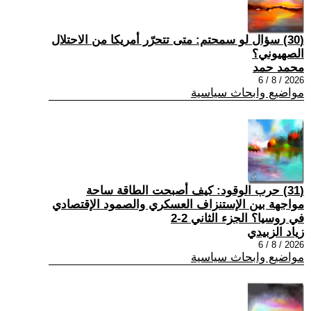
(30) سؤال لو سمحتم: متى تتحرّر أمريكا من الاحتلال
الصهيوني؟
محمد حمد
2026 / 8 / 6
مواضيع وابحاث سياسية
(31) حرب الوقود: كيف أصبحت الطاقة ساحة
مواجهة بين الإستنزاف العسكري والصمود الإقتصادي
في روسيا؟ الجزء الثاني 2-2
زياد الزبيدي
2026 / 8 / 6
مواضيع وابحاث سياسية