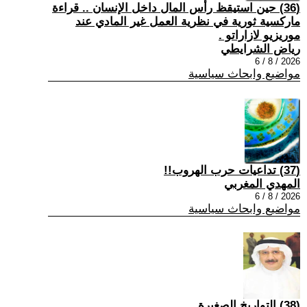
(36) حين استيقظ رأس المال داخل الإنسان .. قراءة
ماركسية ثورية في نظرية العمل غير المادي عند
موريزيو لازاراتو .
رياض الشرايطي
2026 / 8 / 6
مواضيع وابحاث سياسية
(37) تداعيات حرب الهروب!!
المهدي المغربي
2026 / 8 / 6
مواضيع وابحاث سياسية
(38) التواريخ الصغيرة