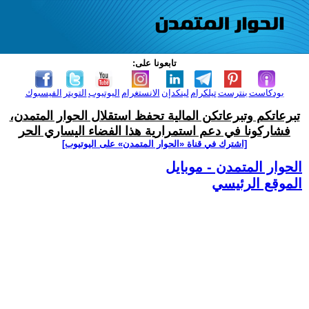
تابعونا على:
بودكاست
بنترست
تيلكرام
لينكدإن
الانستغرام
اليوتيوب
التويتر
الفيسبوك
تبرعاتكم وتبرعاتكن المالية تحفظ استقلال الحوار المتمدن،
فشاركونا في دعم استمرارية هذا الفضاء اليساري الحر
[اشترك في قناة ‫«الحوار المتمدن» على اليوتيوب]
الحوار المتمدن - موبايل
الموقع الرئيسي