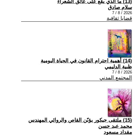
(13) ما الذي يقع على عاتق الشعراء
سلام صادق
2026 / 8 / 7
قضايا ثقافية
(14) أهمية احترام القانون في الحياة اليومية
ظبية الدليمي
2026 / 8 / 7
المجتمع المدني
(15) ملتقى جيكور يؤبّن القاص والروائي المهندس
محمد عبد حسن
مقداد مسعود