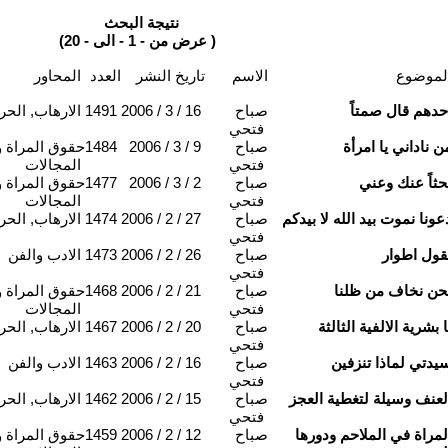
نتيجة البحث
(عرض من - 1 - الى - 20 )
لموضوع
الاسم
تاريخ النشر
العدد
المحاور
حدهم قال صمتاً
صباح
2006 / 3 / 16
1491
الارهاب, الحر
فتحي
ن ناداني يا امرأة
صباح
2006 / 3 / 9
1484
حقوق المراة و
فتحي
المجالات
حثاً عنك وعني
صباح
2006 / 3 / 2
1477
حقوق المراة و
فتحي
المجالات
عونا نموت بيد الله لا بيدكم
صباح
2006 / 2 / 27
1474
الارهاب, الحر
فتحي
قول اطوار
صباح
2006 / 2 / 26
1473
الادب والفن
فتحي
حن نخاف من ظلنا
صباح
2006 / 2 / 21
1468
حقوق المراة و
فتحي
المجالات
ا بشرية الالفية الثالثة
صباح
2006 / 2 / 20
1467
الارهاب, الحر
فتحي
يدتي لماذا تنزفين
صباح
2006 / 2 / 16
1463
الادب والفن
فتحي
لعنف وسيلة لتغطية العجز
صباح
2006 / 2 / 15
1462
الارهاب, الحر
فتحي
لمراة في الملاحم ودورها
صباح
2006 / 2 / 12
1459
حقوق المراة و