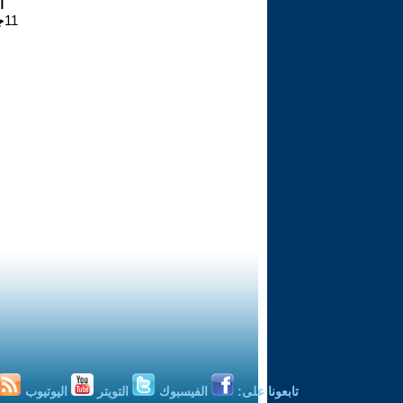
ا
11
ج
تابعونا على:
الفيسبوك
التويتر
اليوتيوب