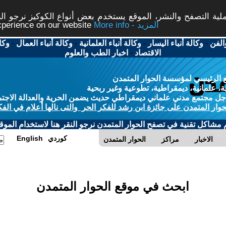
ة التصفح والنشر، الموقع يستخدم بعض أنواع الكوكيز نرجو النق
More info - المزيد
experience on our website
الفن
-
وكالة أنباء اليسار
-
وكالة أنباء العلمانية
-
وكالة أنباء العمال
-
وكا
الاقتصاد
-
اخبار الطب والعلوم
 الرئيسي لمؤسسة الحوار المتمدن
، علمانية، ديمقراطية، تطوعية وغير ربحية
ل مجتمع مدني علماني ديمقراطي حديث يضمن الحرية والعدالة الاجتم
حوار المتمدن على جائزة ابن رشد للفكر الحر والتى نالها أعلام في الفك
م مشاكل تقنية في تصفح الحوار المتمدن نرجو النقر هنا لاستخدام الموقع
كوردي
English
الاخبار
مراكز
الحوار المتمدن
ابحث في موقع الحوار المتمدن