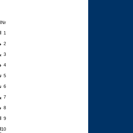
Nr
ا
1
ا
2
م
3
ب
4
د
5
ت
6
ن
7
ي
8
س
9
ا
10
ا