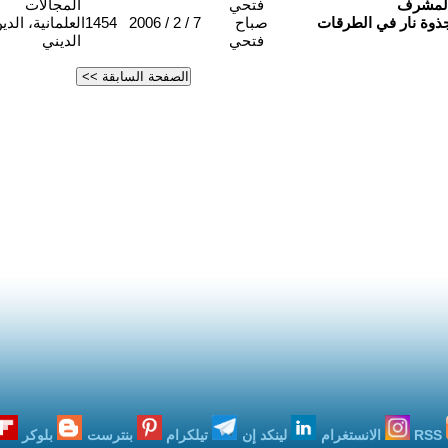
لمشرف
فتحي
المجالات
ذوة نار في الطرقات
صباح
2006 / 2 / 7
1454
العلمانية، الد
فتحي
الديني
RSS
الانستغرام
لينكد إن
تيلكرام
بنترست
بلوكر