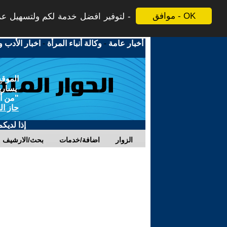
موافق - OK
لتوفير افضل خدمة لكم ولتسهيل عملي
أخبار عامة
-
وكالة أنباء المرأة
-
اخبار الأدب و
الموقع
يسارية
"من أج
حاز ال
إذا لديك
الزوار
اضافة/خدمات
بحث/الارشيف