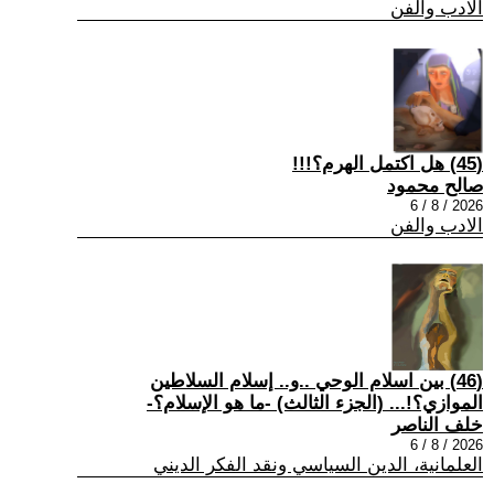
الادب والفن
(45) هل اكتمل الهرم؟!!!
صالح محمود
2026 / 8 / 6
الادب والفن
(46) بين اسلام الوحي ..و.. إسلام السلاطين
الموازي؟!... (الجزء الثالث) -ما هو الإسلام؟-
خلف الناصر
2026 / 8 / 6
العلمانية، الدين السياسي ونقد الفكر الديني