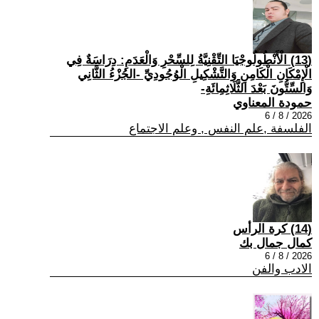
(13) الْأَنْطُولُوجْيَا التِّقْنِيَّةُ لِلسِّحْرِ وَالْعَدَمِ: دِرَاسَةٌ فِي
الْإِمْكَانِ الْكَامِنِ وَالتَّشْكِيلِ الْوُجُودِيِّ -الجُزْءُ الثَّانِي
وَالسِّتُّونَ بَعْدَ الثَّلَاثِمِائَةِ-
حمودة المعناوي
2026 / 8 / 6
الفلسفة ,علم النفس , وعلم الاجتماع
(14) كرة الرأس
كمال جمال بك
2026 / 8 / 6
الادب والفن