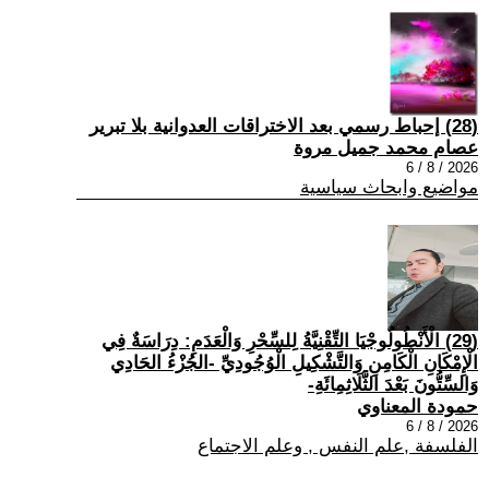
(28) إحباط رسمي بعد الاختراقات العدوانية بلا تبرير
عصام محمد جميل مروة
2026 / 8 / 6
مواضيع وابحاث سياسية
(29) الْأَنْطُولُوجْيَا التِّقْنِيَّةُ لِلسِّحْرِ وَالْعَدَمِ: دِرَاسَةٌ فِي
الْإِمْكَانِ الْكَامِنِ وَالتَّشْكِيلِ الْوُجُودِيِّ -الجُزْءُ الحَادِي
وَالسِّتُّونَ بَعْدَ الثَّلَاثِمِائَةِ-
حمودة المعناوي
2026 / 8 / 6
الفلسفة ,علم النفس , وعلم الاجتماع