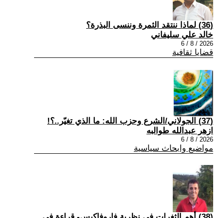
(36) لماذا ننتقد الثمرة وننسى البذرة؟
خالد علي سليفاني
2026 / 8 / 6
قضايا ثقافية
(37) الجولاني/الشرع وحزب الله: ما الذي تغيّر..؟!
ازهر عبدالله طوالبه
2026 / 8 / 6
مواضيع وابحاث سياسية
(38) أهم الثغرات في نظرية فاروفاكيس- قراءة في