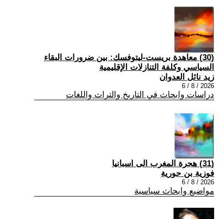
(30) معاهدة بريست-ليتوفسك: بين ضرورات البقاء
السياسي وكلفة التنازلات الإقليمية
زيد نائل العدوان
2026 / 8 / 6
دراسات وابحاث في التاريخ والتراث واللغات
(31) هجرة المغرب الى اسبانيا
فوزية بن حورية
2026 / 8 / 6
مواضيع وابحاث سياسية