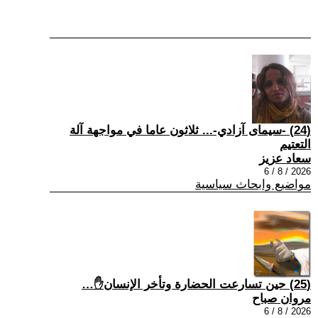
(24) -سيمای آزادي-... ثلاثون عاما في مواجهة آلة
التعتيم
سعاد عزيز
2026 / 8 / 6
مواضيع وابحاث سياسية
(25) حين تسارعت الحضارة وتأخر الإنسان✋…
مروان صباح
2026 / 8 / 6