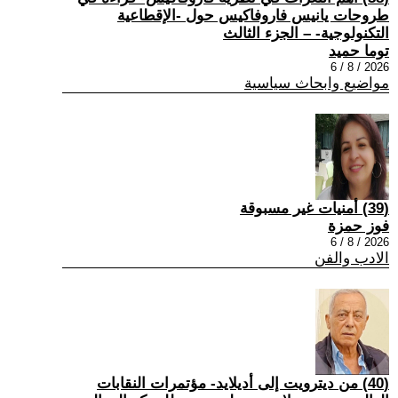
طروحات يانيس فاروفاكيس حول -الإقطاعية
التكنولوجية- – الجزء الثالث
توما حميد
2026 / 8 / 6
مواضيع وابحاث سياسية
(39) أمنيات غير مسبوقة
فوز حمزة
2026 / 8 / 6
الادب والفن
(40) من ديترويت إلى أديلايد- مؤتمرات النقابات