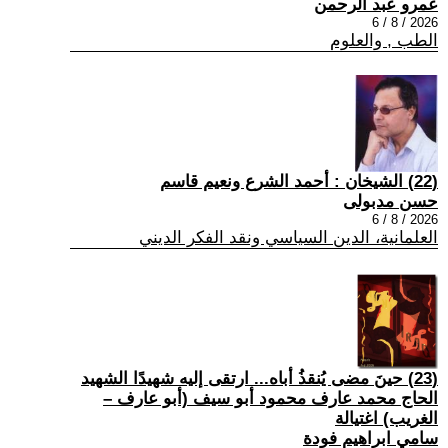
عمرو عبد الرحمن
2026 / 8 / 6
الطب , والعلوم
(22) الشيخان : أحمد الشرع ونعيم قاسم
حسن مدبولى
2026 / 8 / 6
العلمانية، الدين السياسي ونقد الفكر الديني
(23) حينَ مضى يُنقذُ أباه... ارتقى إليه شهيدًا الشهيد
الحاج محمد عارف محمود أبو سيف (أبو عارف –
الغريب) اغتيالة
سامي ابراهيم فودة