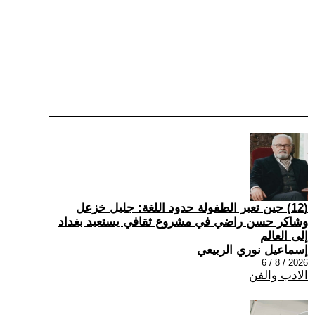
(12) حين تعبر الطفولة حدود اللغة: جليل خزعل
وشاكر حسن راضي في مشروع ثقافي يستعيد بغداد
إلى العالم
إسماعيل نوري الربيعي
2026 / 8 / 6
الادب والفن