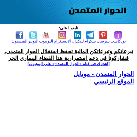
تابعونا على:
بودكاست
بنترست
تيلكرام
لينكدإن
الانستغرام
اليوتيوب
التويتر
الفيسبوك
تبرعاتكم وتبرعاتكن المالية تحفظ استقلال الحوار المتمدن،
فشاركونا في دعم استمرارية هذا الفضاء اليساري الحر
[اشترك في قناة ‫«الحوار المتمدن» على اليوتيوب]
الحوار المتمدن - موبايل
الموقع الرئيسي