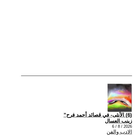
(6) الأنثى- في قصائد أحمد فرح”
زينب العسال
2026 / 8 / 6
الادب والفن