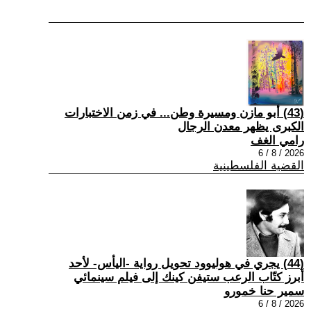
(43) أبو مازن ومسيرة وطن... في زمن الاختبارات
الكبرى يظهر معدن الرجال
رامي الغف
2026 / 8 / 6
القضية الفلسطينية
(44) يجري في هوليوود تحويل رواية -اليأس- لأحد
أبرز كتّاب الرعب ستيفن كينك إلى فيلم سينمائي
سمير حنا خمورو
2026 / 8 / 6