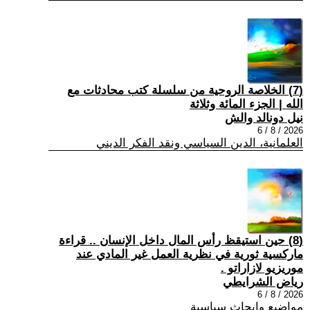
(7) الخلاصة الروحية من سلسلة كتب محادثات مع
الله | الجزء المائة وثلاثة
نيل دونالد والش
2026 / 8 / 6
العلمانية، الدين السياسي ونقد الفكر الديني
(8) حين استيقظ رأس المال داخل الإنسان .. قراءة
ماركسية ثورية في نظرية العمل غير المادي عند
موريزيو لازاراتو .
رياض الشرايطي
2026 / 8 / 6
مواضيع وابحاث سياسية