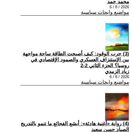
محمد حمد
2026 / 8 / 6
مواضيع وابحاث سياسية
(3) حرب الوقود: كيف أصبحت الطاقة ساحة مواجهة
بين الإستنزاف العسكري والصمود الإقتصادي في
روسيا؟ الجزء الثاني 2-2
زياد الزبيدي
2026 / 8 / 6
مواضيع وابحاث سياسية
(4) رواية «أغنية هادئة»: أبشع الفجائع ما تنمو بالتدريج
الصياد حسن سعيد