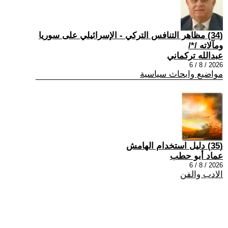
(34) مظاهر التنافس التركي - الإسرائيلي على سوريا
ومآلاته /*/
عبدالله تركماني
2026 / 8 / 6
مواضيع وابحاث سياسية
(35) دليل استخدام الهامش
عماد أبو حطب
2026 / 8 / 6
الادب والفن