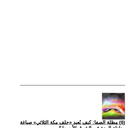
(6) مظلة الصفا: كيف يُعيد «حلف مكة الثلاثي» صياغة