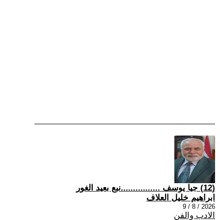
(12) جيا يوسف ................نبع بعيد الغور
ابراهيم خليل العلاف
2026 / 8 / 9
الادب والفن