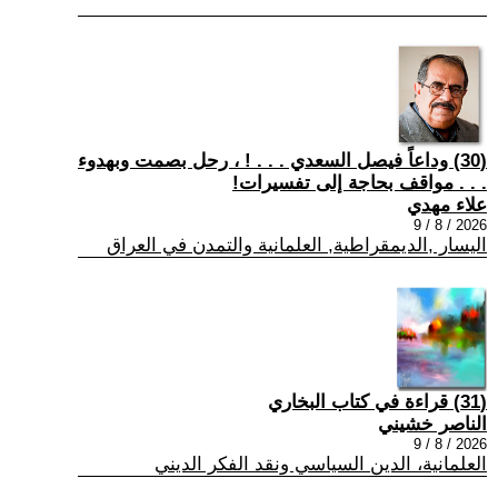
(30) وداعاً فيصل السعدي . . . ! ، رحل بصمت وبهدوء
. . . مواقف بحاجة إلى تفسيرات!
علاء مهدي
2026 / 8 / 9
اليسار ,الديمقراطية, العلمانية والتمدن في العراق
(31) قراءة في كتاب البخاري
الناصر خشيني
2026 / 8 / 9
العلمانية، الدين السياسي ونقد الفكر الديني