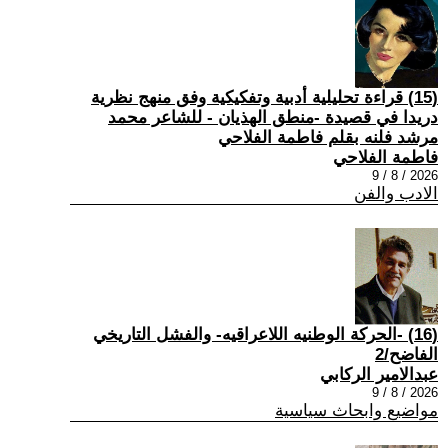
(15) قراءة تحليلية أدبية وتفكيكية وفق منهج نظرية
دريدا في قصيدة -منطق الهذيان - للشاعر محمد
مرشد فلنه بقلم فاطمة الفلاحي
فاطمة الفلاحي
2026 / 8 / 9
الادب والفن
(16) -الحركة الوطنيه اللاعراقيه- والفشل التاريخي
الفاضح/2
عبدالامير الركابي
2026 / 8 / 9
مواضيع وابحاث سياسية