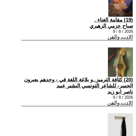
(19) مقامة الغناء .
صباح حزمي الزهيري
2026 / 8 / 9
الادب والفن
(20) كثافة الترميز..و بلاغة اللغة في - وحدهم يعبرون
الجسر- للشاعر التونسي البشير عبيد
ناصر ابو زيد
2026 / 8 / 9
الادب والفن