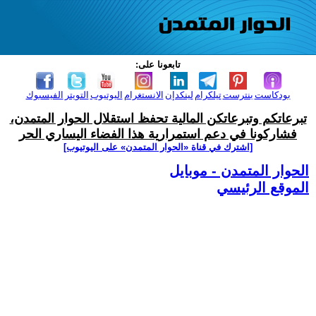
تابعونا على:
بودكاست
بنترست
تيلكرام
لينكدإن
الانستغرام
اليوتيوب
التويتر
الفيسبوك
تبرعاتكم وتبرعاتكن المالية تحفظ استقلال الحوار المتمدن،
فشاركونا في دعم استمرارية هذا الفضاء اليساري الحر
[اشترك في قناة ‫«الحوار المتمدن» على اليوتيوب]
الحوار المتمدن - موبايل
الموقع الرئيسي