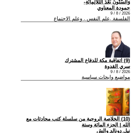
وَالسِّتُّونَ بَعْدَ الثَّلَاثِمِائَةِ-
حمودة المعناوي
2026 / 8 / 9
الفلسفة ,علم النفس , وعلم الاجتماع
(9) اتفاقية مكة للدفاع المشترك
سري القدوة
2026 / 8 / 9
مواضيع وابحاث سياسية
(10) الخلاصة الروحية من سلسلة كتب محادثات مع
الله | الجزء المائة وستة
نيل دونالد والش