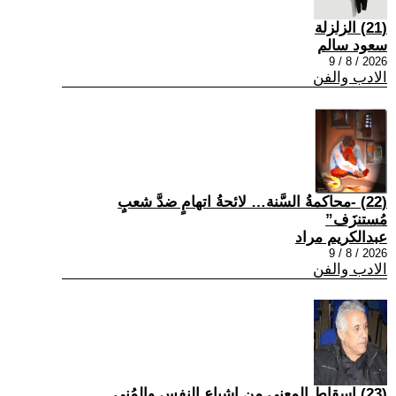
(21) الزلزلة
سعود سالم
2026 / 8 / 9
الادب والفن
(22) -محاكمةُ السَّنة… لائحةُ اتهامٍ ضدَّ شعبٍ
مُستنزَف”
عبدالكريم مراد
2026 / 8 / 9
الادب والفن
(23) إسقاط المعنى من إشباع النفس والمُنى