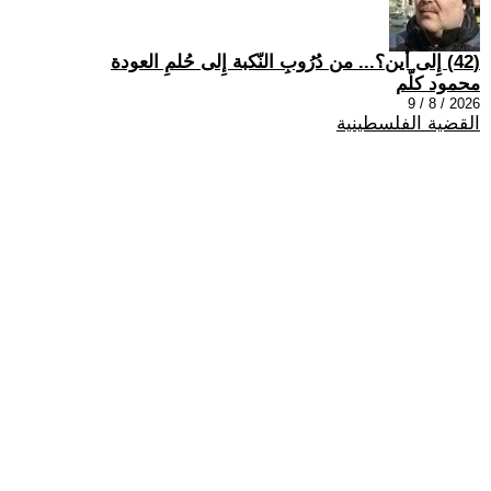
(42) إِلى أين؟... من دُرُوبِ النّكبة إِلى حُلمِ العودة
محمود كلّم
2026 / 8 / 9
القضية الفلسطينية