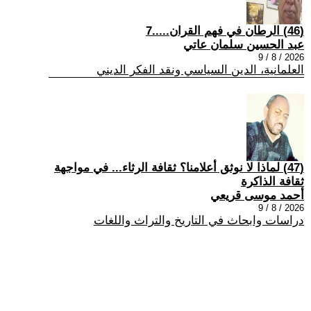
(46) الرطان في فهم القران.....7
عبد الحسين سلمان عاتي
2026 / 8 / 9
العلمانية، الدين السياسي ونقد الفكر الديني
(47) لماذا لا نوثق أعلامنا؟ ثقافة الرثاء... في مواجهة
ثقافة الذاكرة
أحمد موسى قريعي
2026 / 8 / 9
دراسات وابحاث في التاريخ والتراث واللغات