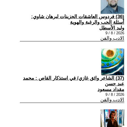
(36) فردوس العاشقات الحزينات لبرهان شاوي:
أسئلة الحب والرغبة والهوية
وليد الأسطل
2026 / 8 / 9
الادب والفن
(37) الشاعر واثق غازي/ في استذكار القاص : محمد
عبد حسن
مقداد مسعود
2026 / 8 / 9
الادب والفن