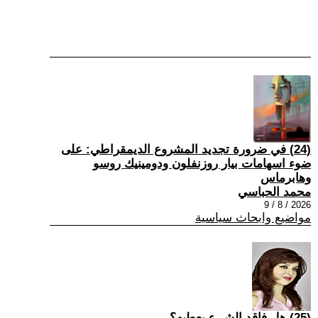
(24) في ضرورة تجديد المشروع الديمقراطي: على
ضوء اسهامات بيار روزنفلون ودومينيك روسو
وهابرماس
محمد الحباسي
2026 / 8 / 9
مواضيع وابحاث سياسية
(25) هل فاقد الشيء يعطيه؟