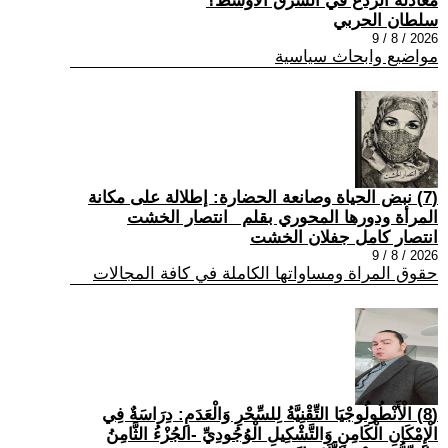
معادلة الردع في الشرق الأوسط؟
سلطان الحربي
2026 / 8 / 9
مواضيع وابحاث سياسية
(7) نبض الحياة وصانعة الحضارة: إطلالة على مكانة
المرأة ودورها المحوري بقلم _انتصار الخشت
انتصار كامل جفلان الخشت
2026 / 8 / 9
حقوق المراة ومساواتها الكاملة في كافة المجالات
(8) الْأَنْطُولُوجْيَا التِّقْنِيَّةُ لِلسِّحْرِ وَالْعَدَمِ: دِرَاسَةٌ فِي
الْإِمْكَانِ الْكَامِنِ وَالتَّشْكِيلِ الْوُجُودِيِّ -الجُزْءُ الثَّامِنُ