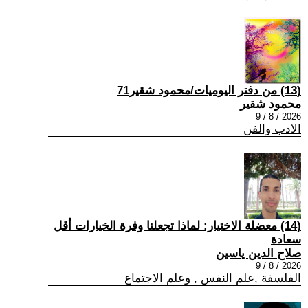
(13) من دفتر اليوميات/محمود شقير71
محمود شقير
2026 / 8 / 9
الادب والفن
(14) معضلة الاختيار: لماذا تجعلنا وفرة الخيارات أقل
سعادة
صلاح الدين ياسين
2026 / 8 / 9
الفلسفة ,علم النفس , وعلم الاجتماع