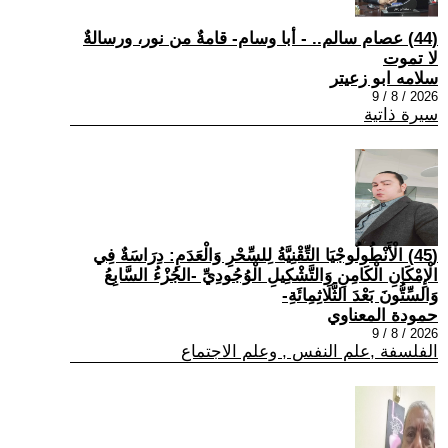
(44) عصام سالم.. - أبا وسام- قامةٌ من نور، ورسالةٌ
لا تموت
سلامه ابو زعيتر
2026 / 8 / 9
سيرة ذاتية
(45) الْأَنْطُولُوجْيَا التِّقْنِيَّةُ لِلسِّحْرِ وَالْعَدَمِ: دِرَاسَةٌ فِي
الْإِمْكَانِ الْكَامِنِ وَالتَّشْكِيلِ الْوُجُودِيِّ -الجُزْءُ السَّابِعُ
وَالسِّتُّونَ بَعْدَ الثَّلَاثِمِائَةِ-
حمودة المعناوي
2026 / 8 / 9
الفلسفة ,علم النفس , وعلم الاجتماع