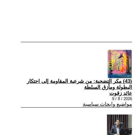
(43) مكر التضحية: من شرعية المقاومة إلى احتكار
البطولة ومأزق السلطة
عائد زقوت
2026 / 8 / 9
مواضيع وابحاث سياسية