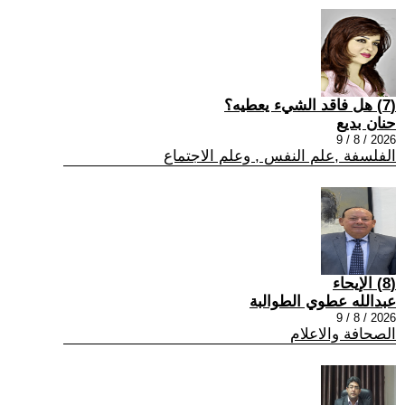
(7) هل فاقد الشيء يعطيه؟
حنان بديع
2026 / 8 / 9
الفلسفة ,علم النفس , وعلم الاجتماع
(8) الإيحاء
عبدالله عطوي الطوالبة
2026 / 8 / 9
الصحافة والاعلام