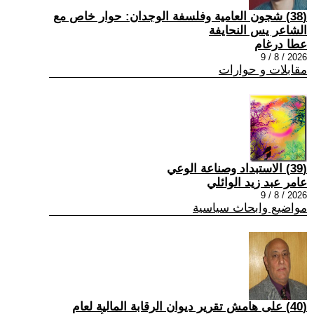
(38) شجون العامية وفلسفة الوجدان: حوار خاص مع
الشاعر يس النحايفة
عطا درغام
2026 / 8 / 9
مقابلات و حوارات
(39) الاستبداد وصناعة الوعي
عامر عبد زيد الوائلي
2026 / 8 / 9
مواضيع وابحاث سياسية
(40) على هامش تقرير ديوان الرقابة المالية لعام