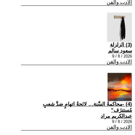
الادب والفن
(3) الزلزلة
سعود سالم
2026 / 8 / 9
الادب والفن
(4) -محاكمةُ السَّنة… لائحةُ اتهامٍ ضدَّ شعبٍ
مُستنزَف”
عبدالكريم مراد
2026 / 8 / 9
الادب والفن