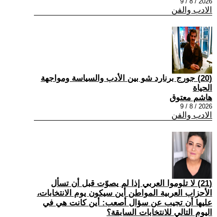
2026 / 8 / 9
الادب والفن
(20) جورج برنارد شو بين الأدب والسياسة ومواجهة
الحياة
هاشم معتوق
2026 / 8 / 9
الادب والفن
(21) لا تلوموا العربي إذا لم يصوّت قبل أن تسأل
الأحزاب العربية المواطن أين سيكون يوم الانتخابات،
عليها أن تجيب عن سؤال أصعب: أين كانت هي في
اليوم التالي للانتخابات السابقة؟