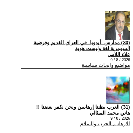
(30) مدارس -أيدوبا- في العراق القديم وفرضية
السومرية لغة وليست هوية
علاء اللامي
2026 / 8 / 9
مواضيع وابحاث سياسية
(31) الغرب يظننا إرهابيين ونحن نكفر بعضنا !!
هاني محمد الميثالي
2026 / 8 / 9
الارهاب, الحرب والسلام