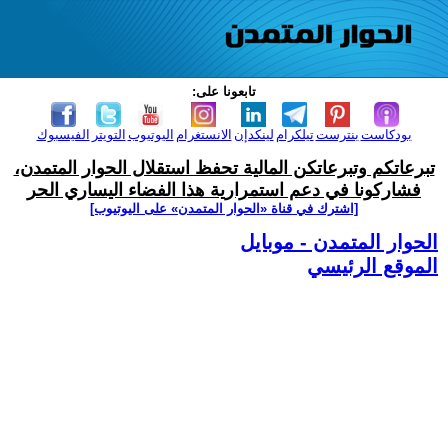
تابعونا على:
بودكاست
بنترست
تيلكرام
لينكدإن
الانستغرام
اليوتيوب
التويتر
الفيسبوك
تبرعاتكم وتبرعاتكن المالية تحفظ استقلال الحوار المتمدن،
فشاركونا في دعم استمرارية هذا الفضاء اليساري الحر
[اشترك في قناة ‫«الحوار المتمدن» على اليوتيوب]
الحوار المتمدن - موبايل
الموقع الرئيسي