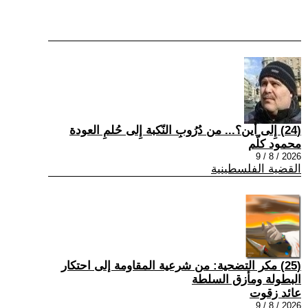
(24) إِلى أين؟... من دُرُوبِ النّكبة إِلى حُلمِ العودة
محمود كلّم
2026 / 8 / 9
القضية الفلسطينية
(25) مكر التضحية: من شرعية المقاومة إلى احتكار
البطولة ومأزق السلطة
عائد زقوت
2026 / 8 / 9