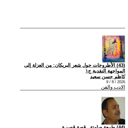
(43) الأطروحات حول شعر البريكان: من العزلة إلى
المواجهة النقدية ج١
كاظم حسن سعيد
2026 / 8 / 9
الادب والفن
(44) طبيعة صامتة...قصة قصيرة