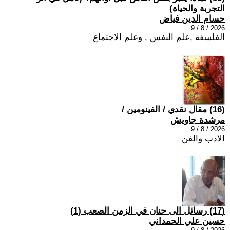
التجربة والحياة)
حسام الدين فياض
2026 / 8 / 9
الفلسفة ,علم النفس , وعلم الاجتماع
(16) مقال نقدي / الفينومين /
مرشدة جاويش
2026 / 8 / 9
الادب والفن
(17) رسائل الى حنان في الزمن الصعب (1)
حسين علي الحمداني