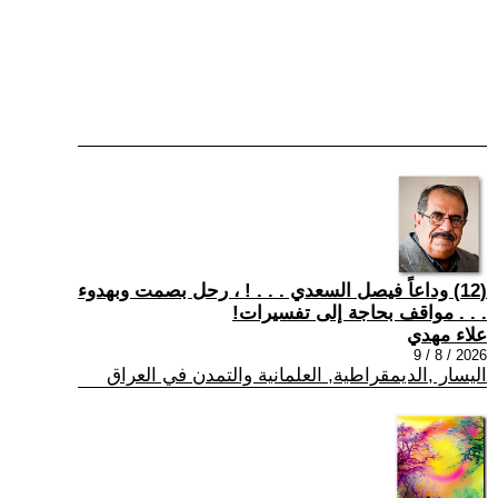
(12) وداعاً فيصل السعدي . . . ! ، رحل بصمت وبهدوء
. . . مواقف بحاجة إلى تفسيرات!
علاء مهدي
2026 / 8 / 9
اليسار ,الديمقراطية, العلمانية والتمدن في العراق