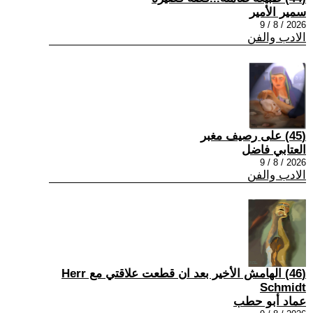
سمير الأمير
2026 / 8 / 9
الادب والفن
(45) على رصيف مغبر
العتابي فاضل
2026 / 8 / 9
الادب والفن
(46) الهامش الأخير بعد ان قطعت علاقتي مع Herr
Schmidt
عماد أبو حطب