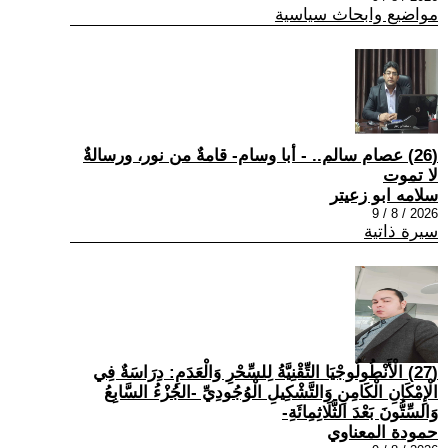
مواضيع وابحاث سياسية
(26) عصام سالم.. - أبا وسام- قامةٌ من نور، ورسالةٌ
لا تموت
سلامه ابو زعيتر
2026 / 8 / 9
سيرة ذاتية
(27) الْأَنْطُولُوجْيَا التِّقْنِيَّةُ لِلسِّحْرِ وَالْعَدَمِ: دِرَاسَةٌ فِي
الْإِمْكَانِ الْكَامِنِ وَالتَّشْكِيلِ الْوُجُودِيِّ -الجُزْءُ السَّابِعُ
وَالسِّتُّونَ بَعْدَ الثَّلَاثِمِائَةِ-
حمودة المعناوي