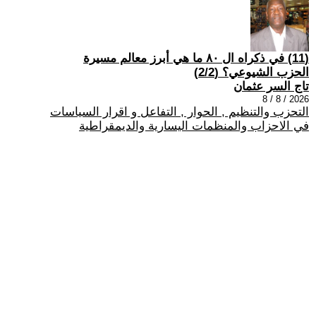
(11) في ذكراه ال ٨٠ ما هي أبرز معالم مسيرة
الحزب الشيوعي؟ (2/2)
تاج السر عثمان
2026 / 8 / 8
التحزب والتنظيم , الحوار , التفاعل و اقرار السياسات
في الاحزاب والمنظمات اليسارية والديمقراطية