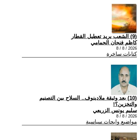
(9) الشعب يريد تعطيل القطار
كاظم فنجان الحمامي
2026 / 8 / 8
كتابات ساخرة
(10) بعد وثيقة ملادينوف.. السلاح بين التصنيم
والتخزين؟!
سليم يونس الزريعي
2026 / 8 / 8
مواضيع وابحاث سياسية