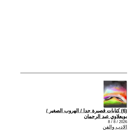
(6) كتابات قصيرة جدا / الهروب الصغير /
بويعلاوي عبد الرحمان
2026 / 8 / 8
الادب والفن