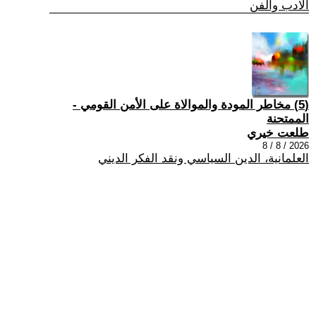
الادب والفن
(5) مخاطر المودة والموالاة على الأمن القومي -
الممتحنة
طلعت خيري
2026 / 8 / 8
العلمانية، الدين السياسي ونقد الفكر الديني