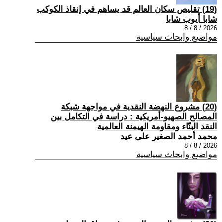
(19) تقليص سكان العالم قد يساهم في إنقاذ الكوكب
شابا أيوب شابا
2026 / 8 / 8
مواضيع وابحاث سياسية
(20) مشروع النهضة النقدية في مواجهة شبكة
المصالح الصهيو-أمريكية : دراسة في التكامل بين
النقد البنّاء ومقاومة الهيمنة العالمية
محمد أحمد الصغير على عيد
2026 / 8 / 8
مواضيع وابحاث سياسية