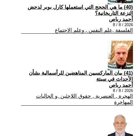
(40) ما هي الحجج التي استعملها كارل بوبر لدحض
النزعة التاريخانية؟
أحمد رباص
2026 / 8 / 8
الفلسفة ,علم النفس , وعلم الاجتماع
(41) بيان الماركسيين المناهضين للرأسمالية بشأن
الأحداث في سبتة
أحمد رباص
2026 / 8 / 8
الهجرة , العنصرية , حقوق اللاجئين ,و الجاليات
المهاجرة