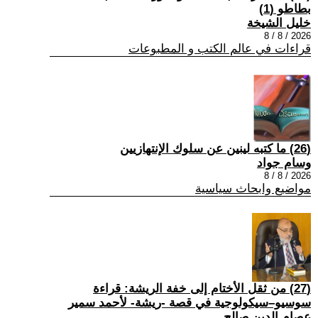
بطاطو (1)
خليل الشيخة
2026 / 8 / 8
قراءات في عالم الكتب و المطبوعات
(26) ما كتبه لينين عن سلوك الإنتهازيين
وسام جواد
2026 / 8 / 8
مواضيع وابحاث سياسية
(27) من ثقل الأختام إلى خفة الريشة: قراءة
سوسيو–سيكولوجية في قصة -ريشة- لأحمد سمير
عصام الدين صالح