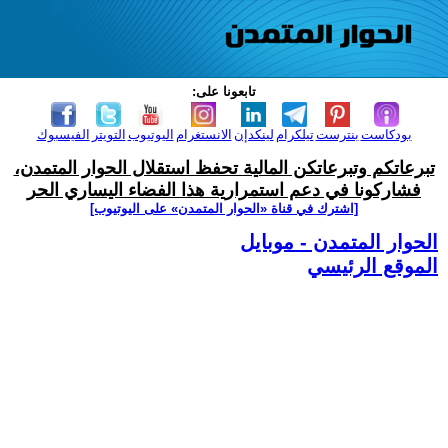
تابعونا على:
بودكاست
بنترست
تيلكرام
لينكدإن
الانستغرام
اليوتيوب
التويتر
الفيسبوك
تبرعاتكم وتبرعاتكن المالية تحفظ استقلال الحوار المتمدن،
فشاركونا في دعم استمرارية هذا الفضاء اليساري الحر
[اشترك في قناة ‫«الحوار المتمدن» على اليوتيوب]
الحوار المتمدن - موبايل
الموقع الرئيسي