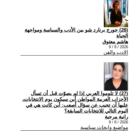
(26) جورج برنارد شو بين الأدب والسياسة ومواجهة
الحياة
هاشم معتوق
2026 / 8 / 9
الادب والفن
(27) لا تلوموا العربي إذا لم يصوّت قبل أن تسأل
الأحزاب العربية المواطن أين سيكون يوم الانتخابات،
عليها أن تجيب عن سؤال أصعب: أين كانت هي في
اليوم التالي للانتخابات السابقة؟
رانية مرجية
2026 / 8 / 9
مواضيع وابحاث سياسية