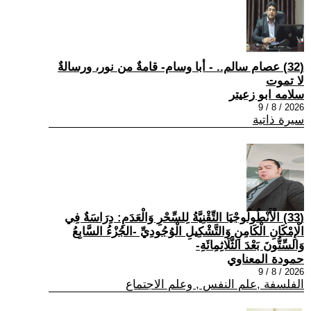
(32) عصام سالم.. - أبا وسام- قامةٌ من نور، ورسالةٌ
لا تموت
سلامه ابو زعيتر
2026 / 8 / 9
سيرة ذاتية
(33) الْأَنْطُولُوجْيَا التِّقْنِيَّةُ لِلسِّحْرِ وَالْعَدَمِ: دِرَاسَةٌ فِي
الْإِمْكَانِ الْكَامِنِ وَالتَّشْكِيلِ الْوُجُودِيِّ -الجُزْءُ السَّابِعُ
وَالسِّتُّونَ بَعْدَ الثَّلَاثِمِائَةِ-
حمودة المعناوي
2026 / 8 / 9
الفلسفة ,علم النفس , وعلم الاجتماع