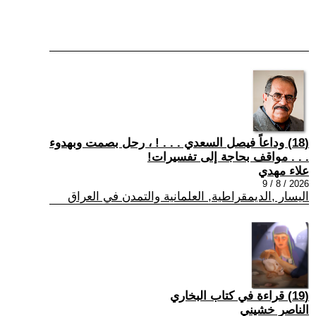
(18) وداعاً فيصل السعدي . . . ! ، رحل بصمت وبهدوء
. . . مواقف بحاجة إلى تفسيرات!
علاء مهدي
2026 / 8 / 9
اليسار ,الديمقراطية, العلمانية والتمدن في العراق
(19) قراءة في كتاب البخاري
الناصر خشيني