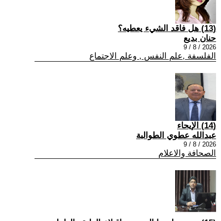
(13) هل فاقد الشيء يعطيه؟
حنان بديع
2026 / 8 / 9
الفلسفة ,علم النفس , وعلم الاجتماع
(14) الإيحاء
عبدالله عطوي الطوالبة
2026 / 8 / 9
الصحافة والاعلام