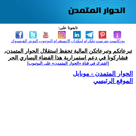
تابعونا على:
بودكاست
بنترست
تيلكرام
لينكدإن
الانستغرام
اليوتيوب
التويتر
الفيسبوك
تبرعاتكم وتبرعاتكن المالية تحفظ استقلال الحوار المتمدن،
فشاركونا في دعم استمرارية هذا الفضاء اليساري الحر
[اشترك في قناة ‫«الحوار المتمدن» على اليوتيوب]
الحوار المتمدن - موبايل
الموقع الرئيسي