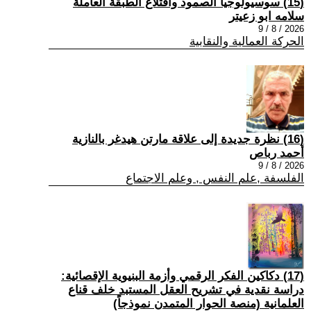
(15) سوسيولوجيا الصمود واقتلاع الطبقة العاملة
سلامه ابو زعيتر
2026 / 8 / 9
الحركة العمالية والنقابية
(16) نظرة جديدة إلى علاقة مارتن هيدغر بالنازية
أحمد رباص
2026 / 8 / 9
الفلسفة ,علم النفس , وعلم الاجتماع
(17) دكاكين الفكر الرقمي وأزمة البنيوية الإقصائية:
دراسة نقدية في تشريح العقل المستبد خلف قناع
العلمانية (منصة الحوار المتمدن نموذجاً)