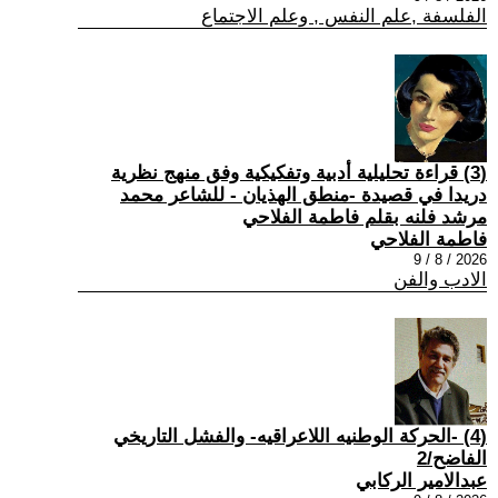
الفلسفة ,علم النفس , وعلم الاجتماع
(3) قراءة تحليلية أدبية وتفكيكية وفق منهج نظرية
دريدا في قصيدة -منطق الهذيان - للشاعر محمد
مرشد فلنه بقلم فاطمة الفلاحي
فاطمة الفلاحي
2026 / 8 / 9
الادب والفن
(4) -الحركة الوطنيه اللاعراقيه- والفشل التاريخي
الفاضح/2
عبدالامير الركابي