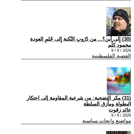
(30) إِلى أين؟... من دُرُوبِ النّكبة إِلى حُلمِ العودة
محمود كلّم
2026 / 8 / 9
القضية الفلسطينية
(31) مكر التضحية: من شرعية المقاومة إلى احتكار
البطولة ومأزق السلطة
عائد زقوت
2026 / 8 / 9
مواضيع وابحاث سياسية