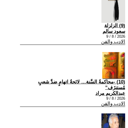
(9) الزلزلة
سعود سالم
2026 / 8 / 9
الادب والفن
(10) -محاكمةُ السَّنة… لائحةُ اتهامٍ ضدَّ شعبٍ
مُستنزَف”
عبدالكريم مراد
2026 / 8 / 9
الادب والفن