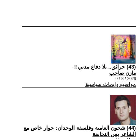
(43) حرائق.. بلا دفاع مدني!!
مازن صاحب
2026 / 8 / 9
مواضيع وابحاث سياسية
(44) شجون العامية وفلسفة الوجدان: حوار خاص مع
الشاعر يس النحايفة