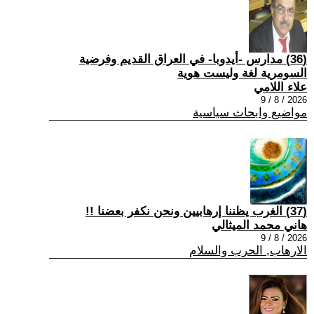
(36) مدارس -أيدوبا- في العراق القديم وفرضية
السومرية لغة وليست هوية
علاء اللامي
2026 / 8 / 9
مواضيع وابحاث سياسية
(37) الغرب يظننا إرهابيين ونحن نكفر بعضنا !!
هاني محمد الميثالي
2026 / 8 / 9
الارهاب, الحرب والسلام