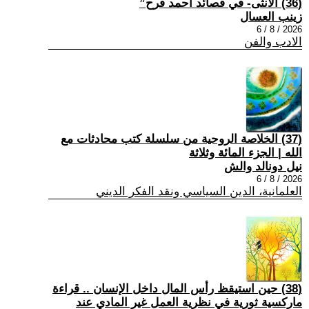
(36) الأنثى- في قصائد أحمد فرح”
زينب العسال
2026 / 8 / 6
الادب والفن
(37) الخلاصة الروحية من سلسلة كتب محادثات مع
الله | الجزء المائة وثلاثة
نيل دونالد والش
2026 / 8 / 6
العلمانية، الدين السياسي ونقد الفكر الديني
(38) حين استيقظ رأس المال داخل الإنسان .. قراءة
ماركسية ثورية في نظرية العمل غير المادي عند