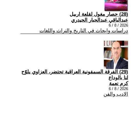
(28) حصار مغول لقلعة اربيل
عبدالباقي عبدالجبار الحيدري
2026 / 8 / 6
دراسات وابحاث في التاريخ والتراث واللغات
(29) الفرقة السمفونية العراقية تحتضر، العزاوي يلوّح
لنا بالوداع
كرم نعمة
2026 / 8 / 6
الادب والفن