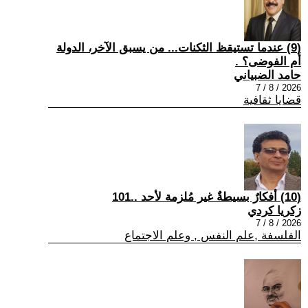
(9) عندما تستيقظ الثكنات... من يسبق الآخر، الدولة
أم الفوضى؟ .
حامد الضبياني
2026 / 8 / 7
قضايا ثقافية
(10) أفكارٌ بسيطةٌ غير مُلزمة لأحد ..101
زكريا كردي
2026 / 8 / 7
الفلسفة ,علم النفس , وعلم الاجتماع