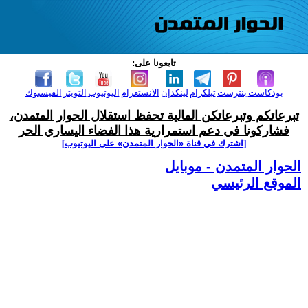
تابعونا على:
بودكاست
بنترست
تيلكرام
لينكدإن
الانستغرام
اليوتيوب
التويتر
الفيسبوك
تبرعاتكم وتبرعاتكن المالية تحفظ استقلال الحوار المتمدن،
فشاركونا في دعم استمرارية هذا الفضاء اليساري الحر
[اشترك في قناة ‫«الحوار المتمدن» على اليوتيوب]
الحوار المتمدن - موبايل
الموقع الرئيسي