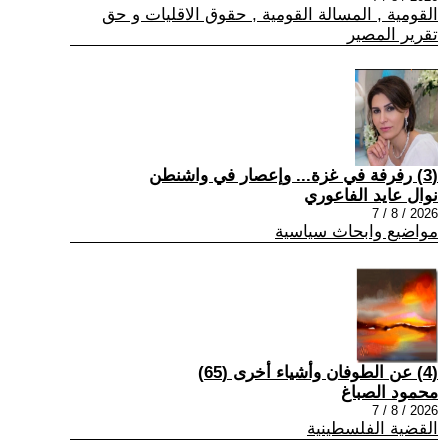
القومية , المسالة القومية , حقوق الاقليات و حق
تقرير المصير
(3) رفرفة في غزة... وإعصار في واشنطن
نوال عايد الفاعوري
2026 / 8 / 7
مواضيع وابحاث سياسية
(4) عن الطوفان وأشياء أخرى (65)
محمود الصباغ
2026 / 8 / 7
القضية الفلسطينية