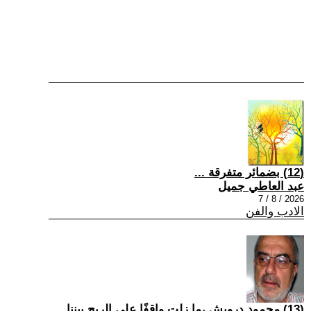
(12) بضمائر متفرقة ...
عبد العاطي جميل
2026 / 8 / 7
الادب والفن
(13) محمود درويش ،ما زلت واقفًا على الريح بيننا