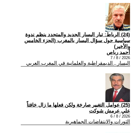
(24) الرباط: تيار اليسار الجديد والمتجدد ينظم ندوة
سياسية حول سؤال اليسار بالمغرب (الجزء الخامس
والأخير)
أحمد رباص
2026 / 8 / 7
اليسار , الديمقراطية والعلمانية في المغرب العربي
(25) عوامل التغيير صارخة ولكن فعلها ما زال خافتاً
علي عرمش شوكت
2026 / 8 / 6
الثورات والانتفاضات الجماهيرية