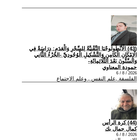
(43) الْأَنْطُولُوجْيَا التِّقْنِيَّةُ لِلسِّحْرِ وَالْعَدَمِ: دِرَاسَةٌ فِي
الْإِمْكَانِ الْكَامِنِ وَالتَّشْكِيلِ الْوُجُودِيِّ -الجُزْءُ الثَّانِي
وَالسِّتُّونَ بَعْدَ الثَّلَاثِمِائَةِ-
حمودة المعناوي
2026 / 8 / 6
الفلسفة ,علم النفس , وعلم الاجتماع
(44) كرة الرأس
كمال جمال بك
2026 / 8 / 6