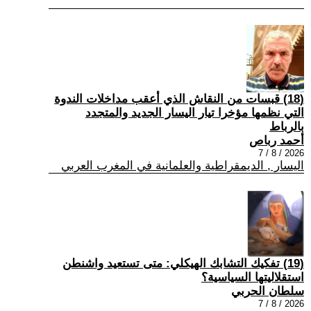
(18) قبسات من النقاش الذي أعقب مداخلات الندوة
التي نظمها مؤخرا تيار اليسار الجديد والمتجدد
بالرباط
أحمد رباص
2026 / 8 / 7
اليسار , الديمقراطية والعلمانية في المغرب العربي
(19) تفكيك التشابك الهيكلي: متى تستعيد واشنطن
استقلاليتها السياسية؟
سلطان الحربي
2026 / 8 / 7