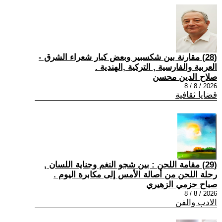
(28) مقارنة بين شكسبير وبعض كبار شعراء الشرق -
العربية والفارسية , التركية ,الهندية .
صلاح الدين محسن
2026 / 8 / 8
قضايا ثقافية
(29) مقامة اللحن : بين شجو النغم وجناية اللسان ,
رحلة اللحن من أصالة الأمس إلى مكابرة اليوم .
صباح حزمي الزهيري
2026 / 8 / 8
الادب والفن