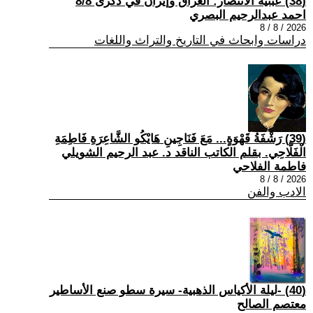
(38) عبثية الانتصار: العراق وإيران في ذكرى 8/8
احمد عبدالرحيم البصري
2026 / 8 / 8
دراسات وابحاث في التاريخ والتراث واللغات
(39) رَشْفَةُ قَهْوَةٍ... مَعَ فَنَاجِينِ هَايْكُو الشَّاعِرَةِ فَاطِمَةِ
الْفَلَّاحِي. بقلم الكاتب الناقد د. عبد الرحيم الشويلي
فاطمة الفلاحي
2026 / 8 / 8
الادب والفن
(40) -ليلة الأكياس الذهبية- سيرة سطو صنع الأساطير
معتصم الصالح