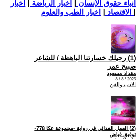
أنباء حقوق الإنسان
|
اخبار الرياضة
|
اخبار
|
اخبار الطب والعلوم
الاقتصاد
|
(1) رحيلك خسارتنا الباهظة / للشاعر
صبيح عمر
مقداد مسعود
2026 / 8 / 8
الادب والفن
(2) العمل الفدائي في رواية -مجموعة عكا 778-
توفيق فياض