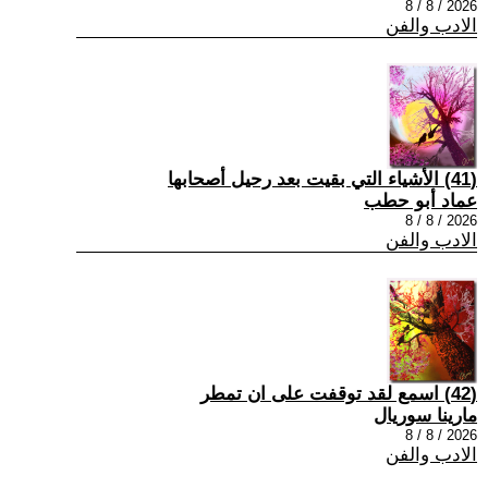
2026 / 8 / 8
الادب والفن
(41) الأشياء التي بقيت بعد رحيل أصحابها
عماد أبو حطب
2026 / 8 / 8
الادب والفن
(42) اسمع لقد توقفت على ان تمطر
مارينا سوريال
2026 / 8 / 8
الادب والفن