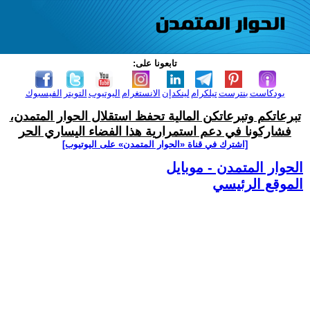
تابعونا على:
بودكاست
بنترست
تيلكرام
لينكدإن
الانستغرام
اليوتيوب
التويتر
الفيسبوك
تبرعاتكم وتبرعاتكن المالية تحفظ استقلال الحوار المتمدن،
فشاركونا في دعم استمرارية هذا الفضاء اليساري الحر
[اشترك في قناة ‫«الحوار المتمدن» على اليوتيوب]
الحوار المتمدن - موبايل
الموقع الرئيسي