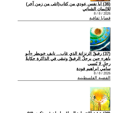
(36) ايا نفس عودي من كتاب(انثى من زمن آخر)
للاإيمان الشباني
2026 / 8 / 8
قضايا ثقافية
(37) رفيقُ الزنزانة الذي غاب... نايف خويطر «أبو
باهر» حين يرحلُ الرفيقُ وتبقى في الذاكرة حكايةُ
رجلٍ لا يُنسى
سامي ابراهيم فودة
2026 / 8 / 8
القضية الفلسطينية