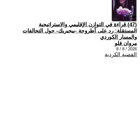
(47) قراءة في التوازن الإقليمي والاستراتيجية
المستقلة: رد على أطروحة -بيجيريك- حول التحالفات
والمسار الكوردي
مروان فلو
2026 / 8 / 8
القضية الكردية