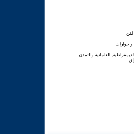
لفن
 و حوارات
لديمقراطية, العلمانية والتمدن
اق