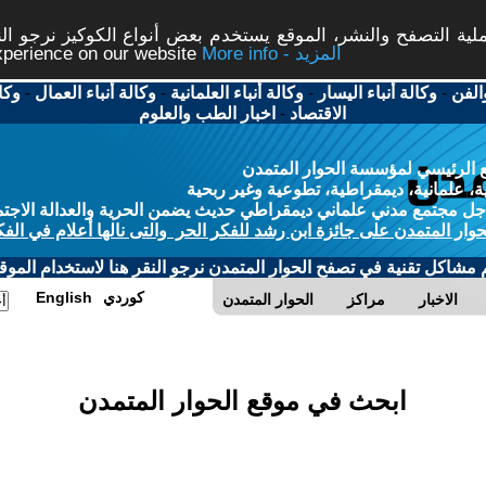
ة التصفح والنشر، الموقع يستخدم بعض أنواع الكوكيز نرجو النق
More info - المزيد
experience on our website
الفن
-
وكالة أنباء اليسار
-
وكالة أنباء العلمانية
-
وكالة أنباء العمال
-
وكا
الاقتصاد
-
اخبار الطب والعلوم
 الرئيسي لمؤسسة الحوار المتمدن
، علمانية، ديمقراطية، تطوعية وغير ربحية
ل مجتمع مدني علماني ديمقراطي حديث يضمن الحرية والعدالة الاجتم
حوار المتمدن على جائزة ابن رشد للفكر الحر والتى نالها أعلام في الفك
م مشاكل تقنية في تصفح الحوار المتمدن نرجو النقر هنا لاستخدام الموقع
كوردي
English
الاخبار
مراكز
الحوار المتمدن
ابحث في موقع الحوار المتمدن