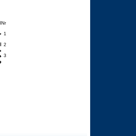
Nr
ا
1
ح
2
ا
م
3
ه
و