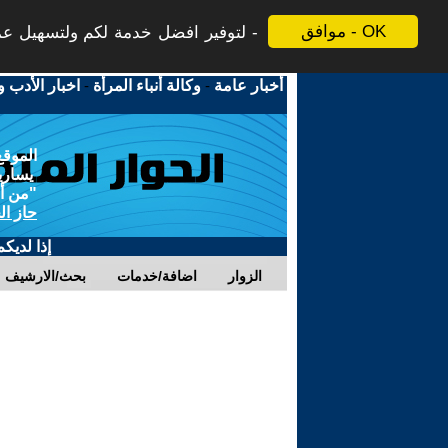
موافق - OK
لتوفير افضل خدمة لكم ولتسهيل عملي
أخبار عامة
-
وكالة أنباء المرأة
-
اخبار الأدب و
الموقع
يسارية
"من أج
حاز ال
إذا لديك
الزوار
اضافة/خدمات
بحث/الارشيف