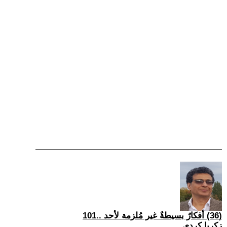
(36) أفكارٌ بسيطةٌ غير مُلزمة لأحد ..101
زكريا كردي