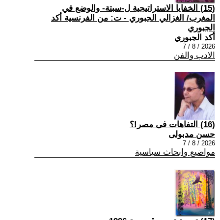
(15) الخفايا الاستراتيجية ل-سبتة- والوضع في
المغرب/ الغزالي الجبوري - ت: من الفرنسية أكد
الجبوري
أكد الجبوري
2026 / 8 / 7
الادب والفن
(16) التفاهات فى مصر!؟
حسن مدبولى
2026 / 8 / 7
مواضيع وابحاث سياسية