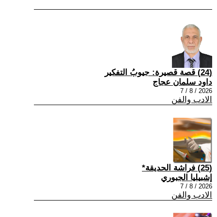
(24) قصة قصيرة: جيوبُ التفكير
داود سلمان عجاج
2026 / 8 / 7
الادب والفن
(25) فراشة الحديقة*
إشبيليا الجبوري
2026 / 8 / 7
الادب والفن