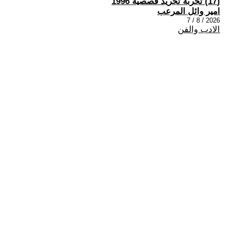
(17) تجربة تجريد قصصية 1996
امير وائل المرعب
2026 / 8 / 7
الادب والفن