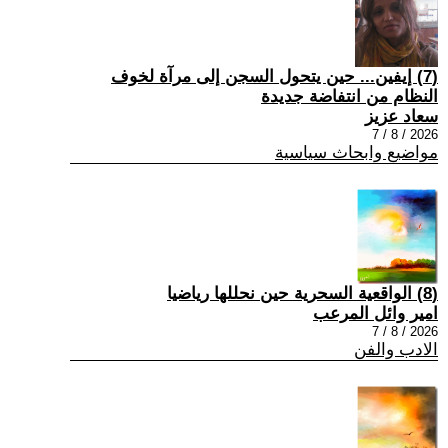
(7) إيفين... حين يتحول السجن إلى مرآة لخوف
النظام من انتفاضة جديدة
سعاد عزيز
2026 / 8 / 7
مواضيع وابحاث سياسية
(8) الواقعية السحرية حين نحللها رياضيا
امير وائل المرعب
2026 / 8 / 7
الادب والفن