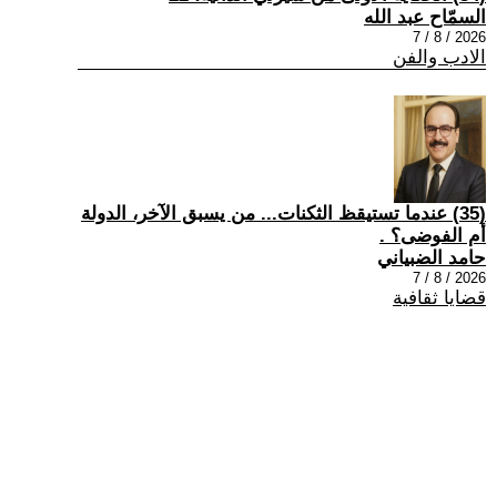
السمّاح عبد الله
2026 / 8 / 7
الادب والفن
(35) عندما تستيقظ الثكنات... من يسبق الآخر، الدولة
أم الفوضى؟ .
حامد الضبياني
2026 / 8 / 7
قضايا ثقافية