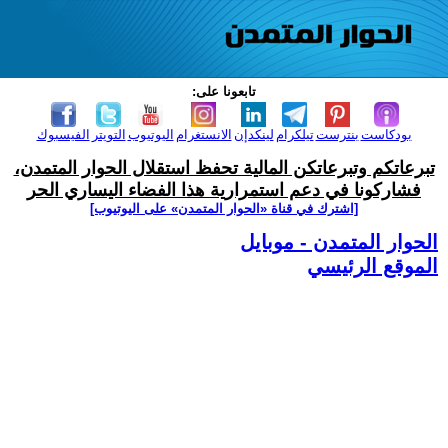
تابعونا على:
بودكاست
بنترست
تيلكرام
لينكدإن
الانستغرام
اليوتيوب
التويتر
الفيسبوك
تبرعاتكم وتبرعاتكن المالية تحفظ استقلال الحوار المتمدن،
فشاركونا في دعم استمرارية هذا الفضاء اليساري الحر
[اشترك في قناة ‫«الحوار المتمدن» على اليوتيوب]
الحوار المتمدن - موبايل
الموقع الرئيسي