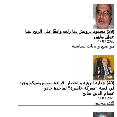
(39) محمود درويش ،ما زلت واقفًا على الريح بيننا
جواد بولس
2026 / 8 / 7
مواضيع وابحاث سياسية
(40) جدلية الرؤية والحصار: قراءة سوسيوسيكولوجية
في قصة “معركة خاسرة” لماجدة جادو
عصام الدين صالح
2026 / 8 / 7
الادب والفن