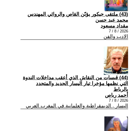
(43) ملتقى جيكور يؤبّن القاص والروائي المهندس
محمد عبد حسن
مقداد مسعود
2026 / 8 / 7
الادب والفن
(44) قبسات من النقاش الذي أعقب مداخلات الندوة
التي نظمها مؤخرا تيار اليسار الجديد والمتجدد
بالرباط
أحمد رباص
2026 / 8 / 7
اليسار , الديمقراطية والعلمانية في المغرب العربي