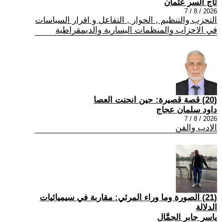
تاج السر عثمان
2026 / 8 / 7
التحزب والتنظيم , الحوار , التفاعل و اقرار السياسات
في الاحزاب والمنظمات اليسارية والديمقراطية
(20) قصة قصيرة: حين انحنت العصا
داود سلمان عجاج
2026 / 8 / 7
الادب والفن
(21) الصورة وما وراء المرئي: مقاربة في سيميائيات
الدلالة
ياسر جابر الجمَّال