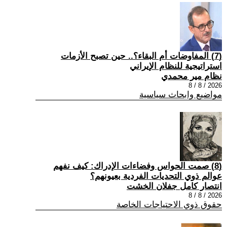
(7) المفاوضات أم البقاء؟.. حين تصبح الأزمات
استراتيجية للنظام الإيراني
نظام مير محمدي
2026 / 8 / 8
مواضيع وابحاث سياسية
(8) صمت الحواس وفضاءات الإدراك: كيف نفهم
عوالم ذوي التحديات الفردية بعيونهم؟
انتصار كامل جفلان الخشت
2026 / 8 / 8
حقوق ذوي الاحتياجات الخاصة