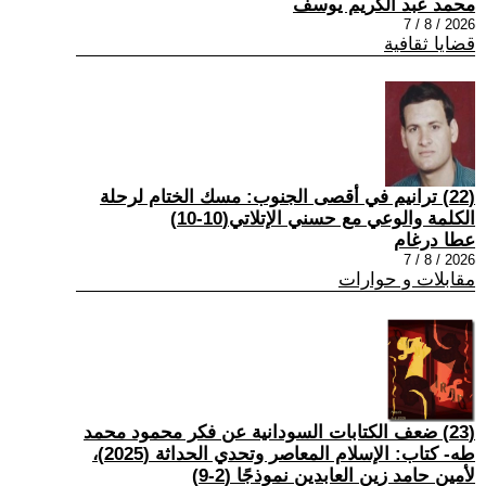
محمد عبد الكريم يوسف
2026 / 8 / 7
قضايا ثقافية
(22) ترانيم في أقصى الجنوب: مسك الختام لرحلة
الكلمة والوعي مع حسني الإتلاتي(10-10)
عطا درغام
2026 / 8 / 7
مقابلات و حوارات
(23) ضعف الكتابات السودانية عن فكر محمود محمد
طه- كتاب: الإسلام المعاصر وتحدي الحداثة (2025)،
لأمين حامد زين العابدين نموذجًا (2-9)