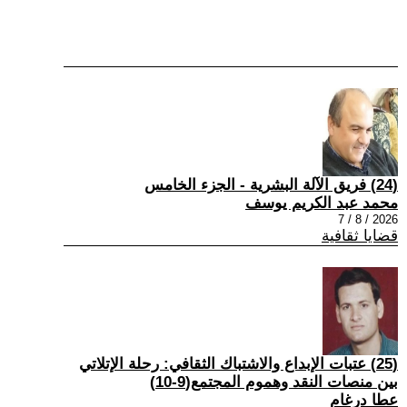
(24) فريق الآلة البشرية - الجزء الخامس
محمد عبد الكريم يوسف
2026 / 8 / 7
قضايا ثقافية
(25) عتبات الإبداع والاشتباك الثقافي: رحلة الإتلاتي
بين منصات النقد وهموم المجتمع(9-10)
عطا درغام