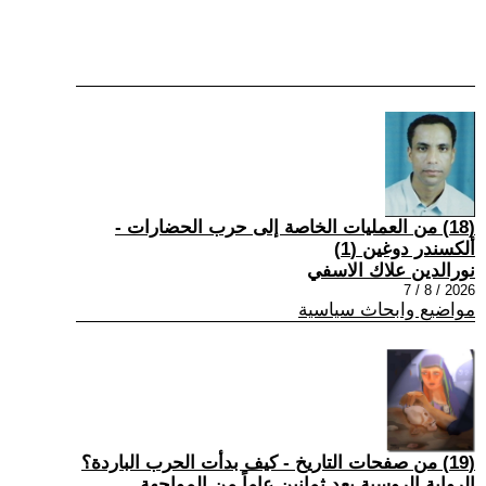
(18) من العمليات الخاصة إلى حرب الحضارات -
ألكسندر دوغين (1)
نورالدين علاك الاسفي
2026 / 8 / 7
مواضيع وابحاث سياسية
(19) من صفحات التاريخ - كيف بدأت الحرب الباردة؟
الرواية الروسية بعد ثمانين عاماً من المواجهة