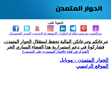
تابعونا على:
بودكاست
بنترست
تيلكرام
لينكدإن
الانستغرام
اليوتيوب
التويتر
الفيسبوك
تبرعاتكم وتبرعاتكن المالية تحفظ استقلال الحوار المتمدن،
فشاركونا في دعم استمرارية هذا الفضاء اليساري الحر
[اشترك في قناة ‫«الحوار المتمدن» على اليوتيوب]
الحوار المتمدن - موبايل
الموقع الرئيسي