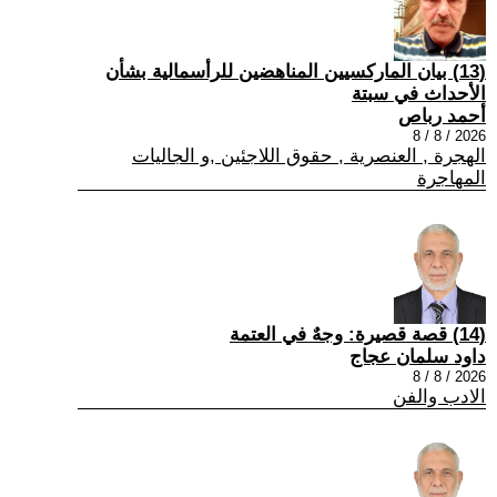
(13) بيان الماركسيين المناهضين للرأسمالية بشأن
الأحداث في سبتة
أحمد رباص
2026 / 8 / 8
الهجرة , العنصرية , حقوق اللاجئين ,و الجاليات
المهاجرة
(14) قصة قصيرة: وجهٌ في العتمة
داود سلمان عجاج
2026 / 8 / 8
الادب والفن