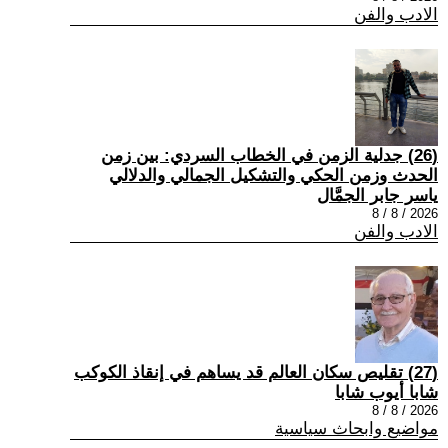
الادب والفن
(26) جدلية الزمن في الخطاب السردي: بين زمن
الحدث وزمن الحكي والتشكيل الجمالي والدلالي
ياسر جابر الجمَّال
2026 / 8 / 8
الادب والفن
(27) تقليص سكان العالم قد يساهم في إنقاذ الكوكب
شابا أيوب شابا
2026 / 8 / 8
مواضيع وابحاث سياسية