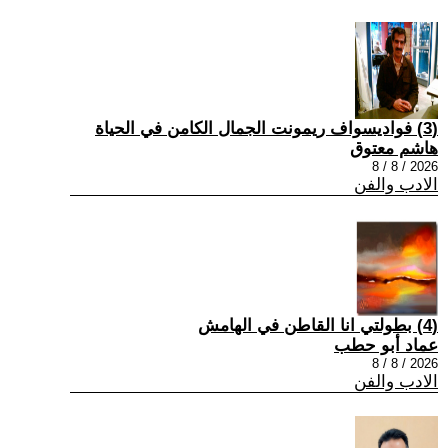
(3) فواديسواف ريمونت الجمال الكامن في الحياة
هاشم معتوق
2026 / 8 / 8
الادب والفن
(4) بطولتي انا القاطن في الهامش
عماد أبو حطب
2026 / 8 / 8
الادب والفن