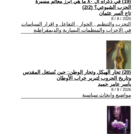
(19) في ذكراه ال ٨٠ ما هي أبرز معالم مسيرة
الحزب الشيوعي؟ (2/2)
تاج السر عثمان
2026 / 8 / 8
التحزب والتنظيم , الحوار , التفاعل و اقرار السياسات
في الاحزاب والمنظمات اليسارية والديمقراطية
(20) تجار الهيكل وتجار الوطن: حين يُستغل المقدس
وتاريخ الحروب لتبرير خراب الأوطان
ياسر عامر حميد
2026 / 8 / 8
مواضيع وابحاث سياسية