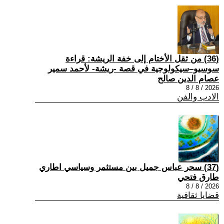
(36) من ثقل الأختام إلى خفة الريشة: قراءة
سوسيو–سيكولوجية في قصة -ريشة- لأحمد سمير
عصام الدين صالح
2026 / 8 / 8
الادب والفن
(37) سحر عباس جميل بين مستثمر وسياسي اطاري
طارق فتحي
2026 / 8 / 8
قضايا ثقافية