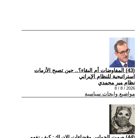
(43) المفاوضات أم البقاء؟.. حين تصبح الأزمات
استراتيجية للنظام الإيراني
نظام مير محمدي
2026 / 8 / 8
مواضيع وابحاث سياسية
(44) صمت الحواس وفضاءات الإدراك: كيف نفهم