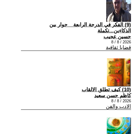
(9) الفكر في الدرجة الرابعة _ حوار بين
الذكاءين...تكملة
حسين عجيب
2026 / 8 / 8
قضايا ثقافية
(10) كيف تطلق الالقاب
كاظم حسن سعيد
2026 / 8 / 8
الادب والفن