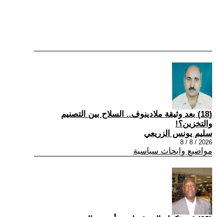
(18) بعد وثيقة ملادينوف.. السلاح بين التصنيم
والتخزين؟!
سليم يونس الزريعي
2026 / 8 / 8
مواضيع وابحاث سياسية