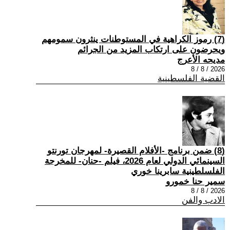
(7) رموز الكراهية في المستوطنات ينثرون سمومهم
ويحرضون على ارتكاب المزيد من الجرائم
مديحه الأعرج
2026 / 8 / 8
القضية الفلسطينية
(8) ضمن برنامج -الأفلام القصيرة- لمهرجان تورنتو
السينمائي الدولي لعام 2026، فيلم -حنان- للمخرجة
الفلسلطينية سابرينا خوري
سمير حنا خمورو
2026 / 8 / 8
الادب والفن