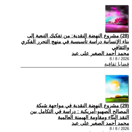
(28) مشروع النهضة النقدية: من تفكيك التبعية إلى
بناء الإنسانية دراسة تأسيسية في منهج التحرر الفكري
والثقافي
محمد أحمد الصغير على عيد
2026 / 8 / 8
قضايا ثقافية
(29) مشروع النهضة النقدية في مواجهة شبكة
المصالح الصهيو-أمريكية : دراسة في التكامل بين
النقد البنّاء ومقاومة الهيمنة العالمية
محمد أحمد الصغير على عيد
2026 / 8 / 8