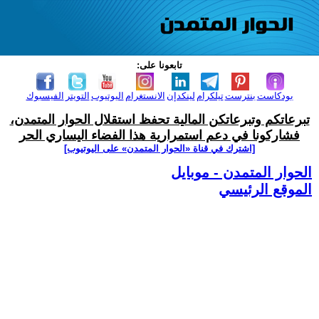
تابعونا على:
بودكاست
بنترست
تيلكرام
لينكدإن
الانستغرام
اليوتيوب
التويتر
الفيسبوك
تبرعاتكم وتبرعاتكن المالية تحفظ استقلال الحوار المتمدن،
فشاركونا في دعم استمرارية هذا الفضاء اليساري الحر
[اشترك في قناة ‫«الحوار المتمدن» على اليوتيوب]
الحوار المتمدن - موبايل
الموقع الرئيسي