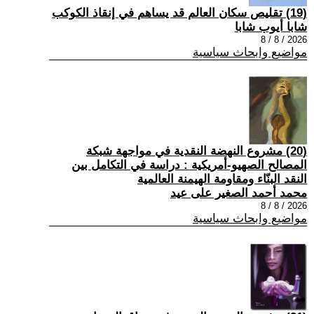
(19) تقليص سكان العالم قد يساهم في إنقاذ الكوكب
شابا أيوب شابا
2026 / 8 / 8
مواضيع وابحاث سياسية
(20) مشروع النهضة النقدية في مواجهة شبكة
المصالح الصهيو-أمريكية : دراسة في التكامل بين
النقد البنّاء ومقاومة الهيمنة العالمية
محمد أحمد الصغير على عيد
2026 / 8 / 8
مواضيع وابحاث سياسية