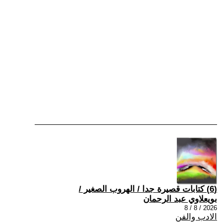
(6) كتابات قصيرة جدا / الهروب الصغير /
بويعلاوي عبد الرحمان
2026 / 8 / 8
الادب والفن