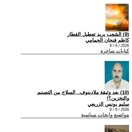
(9) الشعب يريد تعطيل القطار
كاظم فنجان الحمامي
2026 / 8 / 8
كتابات ساخرة
(10) بعد وثيقة ملادينوف.. السلاح بين التصنيم
والتخزين؟!
سليم يونس الزريعي
2026 / 8 / 8
مواضيع وابحاث سياسية