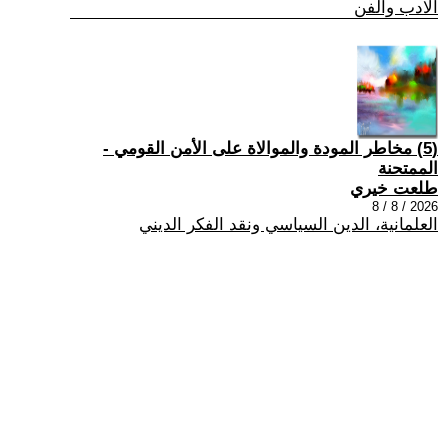
الادب والفن
(5) مخاطر المودة والموالاة على الأمن القومي -
الممتحنة
طلعت خيري
2026 / 8 / 8
العلمانية، الدين السياسي ونقد الفكر الديني