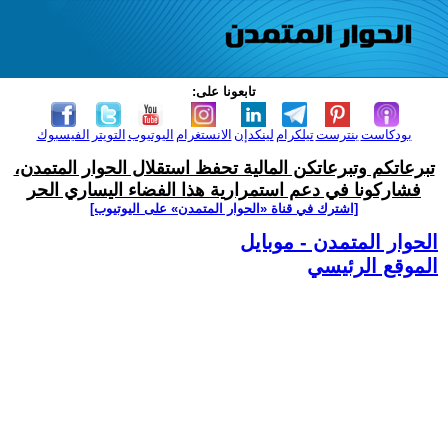
تابعونا على:
بودكاست
بنترست
تيلكرام
لينكدإن
الانستغرام
اليوتيوب
التويتر
الفيسبوك
تبرعاتكم وتبرعاتكن المالية تحفظ استقلال الحوار المتمدن،
فشاركونا في دعم استمرارية هذا الفضاء اليساري الحر
[اشترك في قناة ‫«الحوار المتمدن» على اليوتيوب]
الحوار المتمدن - موبايل
الموقع الرئيسي