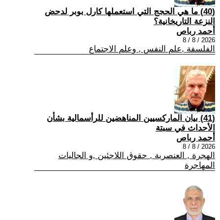
(40) ما هي الحجج التي استعملها كارل بوبر لدحض
النزعة التاريخانية؟
أحمد رباص
2026 / 8 / 8
الفلسفة ,علم النفس , وعلم الاجتماع
(41) بيان الماركسيين المناهضين للرأسمالية بشأن
الأحداث في سبتة
أحمد رباص
2026 / 8 / 8
الهجرة , العنصرية , حقوق اللاجئين ,و الجاليات
المهاجرة