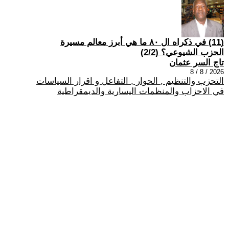
(11) في ذكراه ال ٨٠ ما هي أبرز معالم مسيرة
الحزب الشيوعي؟ (2/2)
تاج السر عثمان
2026 / 8 / 8
التحزب والتنظيم , الحوار , التفاعل و اقرار السياسات
في الاحزاب والمنظمات اليسارية والديمقراطية