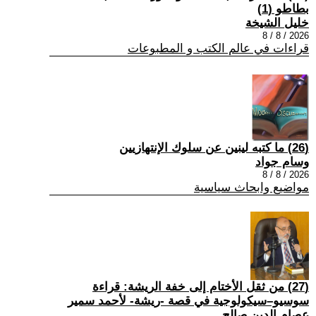
بطاطو (1)
خليل الشيخة
2026 / 8 / 8
قراءات في عالم الكتب و المطبوعات
(26) ما كتبه لينين عن سلوك الإنتهازيين
وسام جواد
2026 / 8 / 8
مواضيع وابحاث سياسية
(27) من ثقل الأختام إلى خفة الريشة: قراءة
سوسيو–سيكولوجية في قصة -ريشة- لأحمد سمير
عصام الدين صالح