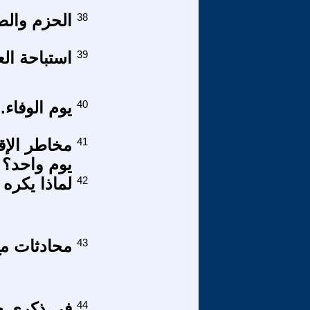
38
الحزم والص
39
استباحة الع
40
يوم الوفاء.
41
مخاطر الإق
يوم واحد؟
42
لماذا يكره ا
43
محادثات مع ا
44
في ذكرى ج