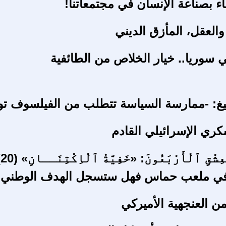
ء بصناعة الإنسان في مجتمعاتنا!
والعقل، المأزق الديني
ي سوريا.. خيار الخلاص من الطائفية
يغ: -ممارسة السياسة تتطلب من الفيلسوف توض
كري الإسرائيلي القادم
شْقِ ٱلْأَرْبَعُونَ: «خَفِيَّةُ ٱلْاِكْتِنَــانِ» (20)
 في ملعب حماس فهل ستسجل الهدف الوطني!
ن العنجهية الأميركي