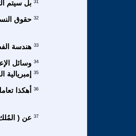
31
بل سيتم الت
32
حقوق النساء
33
هندسة الفضا
34
وسائل الإع
35
إمبريالية ال
36
أهكذا تعامل
37
عن ( المُلك