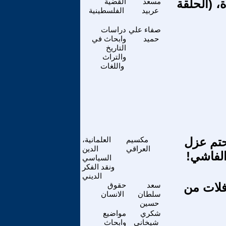
، (الحلقة
مسعد
القضية
عربيد
الفلسطينية
صفاء علي
دراسات
حميد
وابحاث في
التاريخ
والتراث
واللغات
حتم عزل
مكسيم
العلمانية،
العراقي
الدين
الفاشي!
السياسي
ونقد الفكر
الديني
فلات من
سعد
حقوق
سلطان
الانسان
حسين
شكري
مواضيع
شيخاني
وابحاث