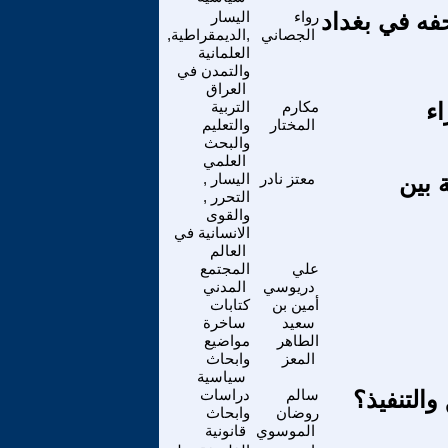
فه في بغداد
رواء
اليسار
الجصاني
,الديمقراطية,
العلمانية
والتمدن في
العراق
اء
مكارم
التربية
المختار
والتعليم
والبحث
العلمي
 بين
معتز نادر
اليسار ,
التحرر ,
والقوى
الانسانية في
العالم
علي
المجتمع
دريوسي
المدني
أمين بن
كتابات
سعيد
ساخرة
الطاهر
مواضيع
المعز
وابحاث
سياسية
والتنفيذ؟
سالم
دراسات
روضان
وابحاث
الموسوي
قانونية