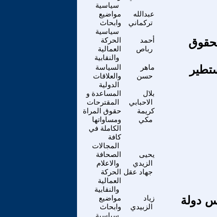
سياسية
عبدالله
مواضيع
تركماني
وابحاث
سياسية
لحقوق
أحمد
الحركة
رباص
العمالية
والنقابية
ستطير
ماهر
السياسة
حسن
والعلاقات
الدولية
بلال
المساعدة و
الاحبابي
المقترحات
كريمة
حقوق المراة
مكي
ومساواتها
الكاملة في
كافة
المجالات
يحيى
الصحافة
الزيدي
والاعلام
جهاد عقل
الحركة
العمالية
والنقابية
 أسس دولة
زياد
مواضيع
الزبيدي
وابحاث
سياسية