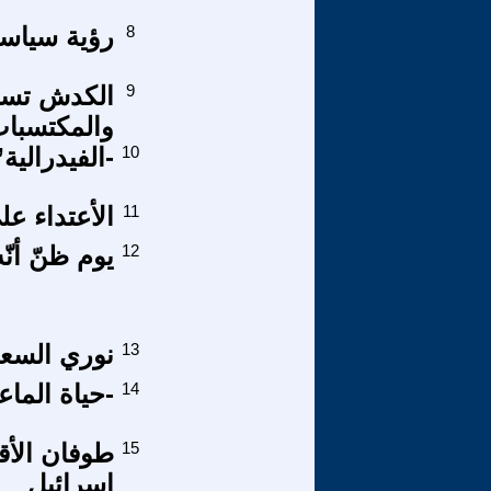
8
رؤية سياسية 
9
الكدش تستع
والمكتسبات
10
-الفيدرالي
11
الأعتداء على
12
يوم ظنّ أنّ
13
نوري السعي
14
-حياة الما
15
إسرائيل