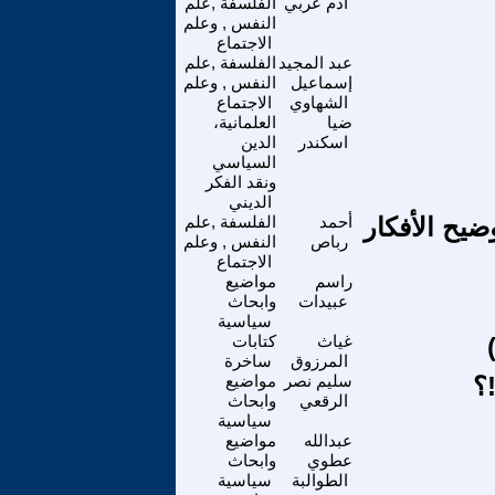
ادم عربي
الفلسفة ,علم
النفس , وعلم
الاجتماع
عبد المجيد
الفلسفة ,علم
إسماعيل
النفس , وعلم
الشهاوي
الاجتماع
ضيا
العلمانية،
اسكندر
الدين
السياسي
ونقد الفكر
الديني
يح الأفكار
أحمد
الفلسفة ,علم
رباص
النفس , وعلم
الاجتماع
راسم
مواضيع
عبيدات
وابحاث
سياسية
غياث
كتابات
المرزوق
ساخرة
؟
سليم نصر
مواضيع
الرقعي
وابحاث
سياسية
عبدالله
مواضيع
عطوي
وابحاث
الطوالبة
سياسية