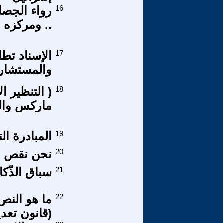
16
رواء الجصا
.. ومركزه 
17
الإسناد تط
والمستشار
18
( التنظير ا
ماركس والم
19
المبادرة ال
20
نحن نقص عليك 
21
سباق الذّك
22
ما هو النص
(قانون تعدي