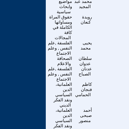
محمد عبد
مواضيع
المجيد
وابحاث
سياسية
رويدة
حقوق المراة
كنعان
ومساواتها
الكاملة في
كافة
المجالات
يحيى
الفلسفة ,علم
محمد
النفس , وعلم
الاجتماع
سلطان
الصحافة
عدوان
والاعلام
عدنان
الفلسفة ,علم
الصباح
النفس , وعلم
الاجتماع
كاظم
العلمانية،
فنجان
الدين
الحمامي
السياسي
ونقد الفكر
الديني
أحمد
العلمانية،
صبحى
الدين
منصور
السياسي
ونقد الفكر