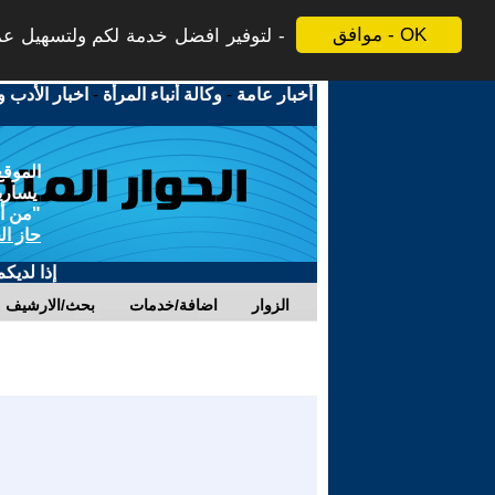
موافق - OK
لتوفير افضل خدمة لكم ولتسهيل عملي
أخبار عامة
-
وكالة أنباء المرأة
-
اخبار الأدب و
الموقع
يسارية
"من أج
حاز ال
إذا لديك
الزوار
اضافة/خدمات
بحث/الارشيف