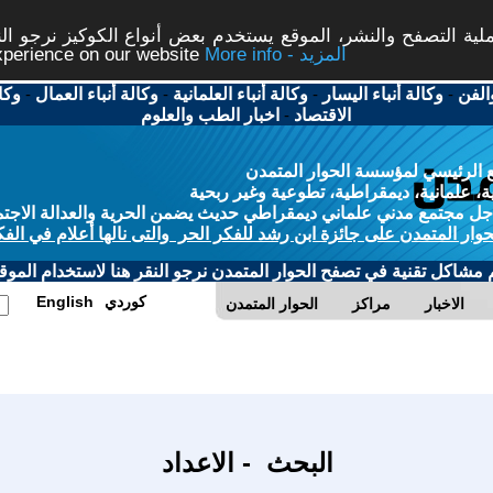
ة التصفح والنشر، الموقع يستخدم بعض أنواع الكوكيز نرجو النق
More info - المزيد
experience on our website
الفن
-
وكالة أنباء اليسار
-
وكالة أنباء العلمانية
-
وكالة أنباء العمال
-
وكا
الاقتصاد
-
اخبار الطب والعلوم
 الرئيسي لمؤسسة الحوار المتمدن
، علمانية، ديمقراطية، تطوعية وغير ربحية
ل مجتمع مدني علماني ديمقراطي حديث يضمن الحرية والعدالة الاجتم
حوار المتمدن على جائزة ابن رشد للفكر الحر والتى نالها أعلام في الفك
م مشاكل تقنية في تصفح الحوار المتمدن نرجو النقر هنا لاستخدام الموقع
كوردي
English
الاخبار
مراكز
الحوار المتمدن
البحث - الاعداد