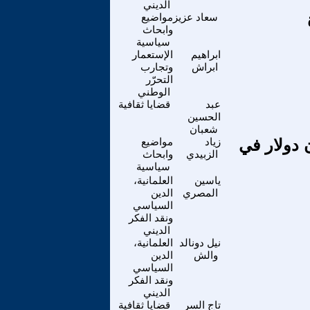
الديني
سعاد عزيز
مواضيع
وابحاث
سياسية
ابراهيم
الإستعمار
ابراش
وتجارب
التحرّر
الوطني
عبد
قضايا ثقافية
الحسين
شعبان
 دولار في
زياد
مواضيع
الزبيدي
وابحاث
سياسية
ياسين
العلمانية،
المصري
الدين
السياسي
ونقد الفكر
الديني
نيل دونالد
العلمانية،
والش
الدين
السياسي
ونقد الفكر
الديني
تاج السر
قضايا ثقافية