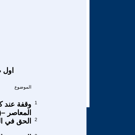
اول ص
الموضوع
1
وقفة عند ك
المعاصر –( 2- 3
2
الحق في ال