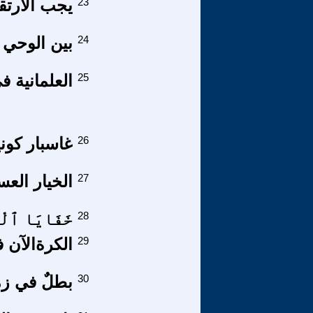
23
يجب الارتقا
24
بين الوحي 
25
العلمانية ف
26
غاسبار كون
27
الخيار العس
28
خَفَايَا ٱلْعِ
29
الكرةالآن
30
بطلٌ في زم