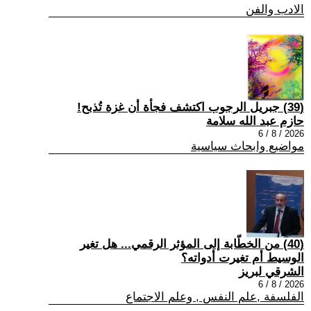
الادب والفن
(39) جبريل الرجوب اكتشف فجأة أن غزة تُذبح!
حازم عبد الله سلامة
2026 / 8 / 6
مواضيع وابحاث سياسية
(40) من الخطّابة إلى المؤثر الرقمي... هل تغير
الوسيط أم تغيرت أدواته؟
الشرقي لبريز
2026 / 8 / 6
الفلسفة ,علم النفس , وعلم الاجتماع