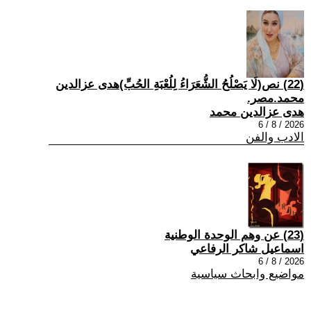
(22) نص(لَا يَصْلُحُ الشُّعَرَاءُ لِلُعْبَةِ الحُبِّ)هدى عزالدين
محمد.مصر.
هدى عزالدين محمد
2026 / 8 / 6
الادب والفن
(23) عن وهم الوحدة الوطنية
اسماعيل شاكر الرفاعي
2026 / 8 / 6
مواضيع وابحاث سياسية