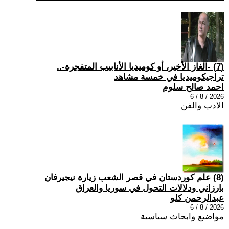
(7) -الغاز الأخير، أو كوميديا الأنابيب المتفجرة-..
تراجيكوميديا في خمسة مشاهد
احمد صالح سلوم
2026 / 8 / 6
الادب والفن
(8) علم كوردستان في قصر الشعب زيارة نيجيرفان
بارزاني ودلالات التحول في سوريا والعراق
عبدالرحمن كلو
2026 / 8 / 6
مواضيع وابحاث سياسية