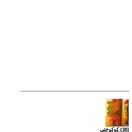
(36) كوكوختي