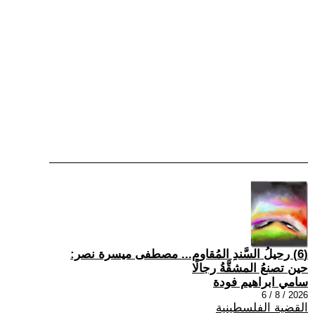
(6) رحيلُ السَّندِ المُقاوم... مصطفى ميسرة نصر:
حين تصنعُ المشقَّةُ رجالًا
سامي ابراهيم فودة
2026 / 8 / 6
القضية الفلسطينية