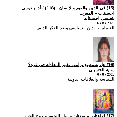
(15) في الدين والقيم والإنسان.. (118) / أذ. بنعيسى
احسينات – المغرب
بنعيسى احسينات
2026 / 8 / 6
العلمانية، الدين السياسي ونقد الفكر الديني
(16) هل يستطيع ترامب تغيير المعادلة في غزة؟
سنية الحسيني
2026 / 8 / 6
السياسة والعلاقات الدولية
(17) قراءتان لقصيدتان – سل النجوم وطفح الحب