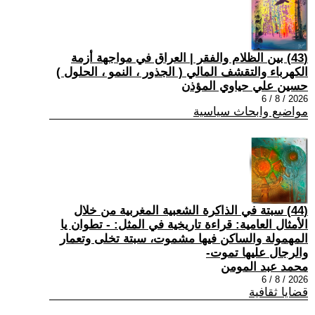
(43) بين الظلام والفقر | العراق في مواجهة أزمة
الكهرباء والتقشف المالي ( الجذور ، النمو ، الحلول )
حسين علي حياوي المؤذن
2026 / 8 / 6
مواضيع وابحاث سياسية
(44) سبتة في الذاكرة الشعبية المغربية من خلال
الأمثال العامية: قراءة تاريخية في المثل: - تطوان يا
المهمولة والساكن فيها مشموت، سبتة تخلى وتعمار
والرجال عليها تموت-
محمد عبد المومن
2026 / 8 / 6
قضايا ثقافية