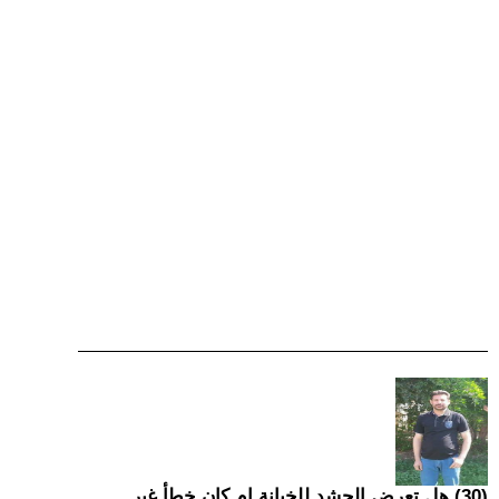
(30) هل تعرض الحشد للخيانة ام كان خطأ غير