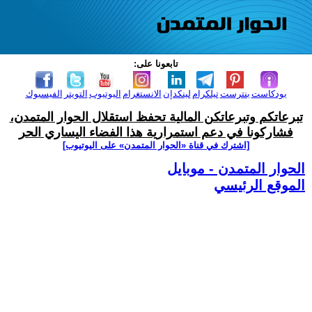
تابعونا على:
بودكاست
بنترست
تيلكرام
لينكدإن
الانستغرام
اليوتيوب
التويتر
الفيسبوك
تبرعاتكم وتبرعاتكن المالية تحفظ استقلال الحوار المتمدن،
فشاركونا في دعم استمرارية هذا الفضاء اليساري الحر
[اشترك في قناة ‫«الحوار المتمدن» على اليوتيوب]
الحوار المتمدن - موبايل
الموقع الرئيسي