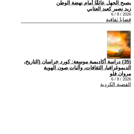
يصبح الجهل عائقًا أمام نهضة الوطن
زيد نصير كعيد العتابي
2026 / 8 / 6
قضايا ثقافية
(35) دراسة أكاديمية موسعة: كورد خراسان (التاريخ،
الديموغرافيا، الثقافات، وآليات صون الهوية
مروان فلو
2026 / 8 / 6
القضية الكردية