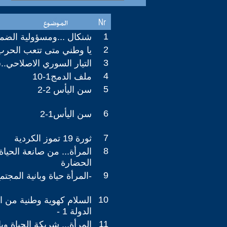
1
شنكال ...ومسؤولية الضمي
2
يا وطني متى تتعب الحرب
3
التيار السوري الاصلاحي..
4
ملف الدمج1-10
5
سن اليأس 2-2
6
سن اليأس1-2
7
ثورة 19 تموز الكردية
8
المرأة... من صانعة الحيا
الحضارة
9
-المرأة حياة وبانية المجتم
10
السلام كهوية وطنية من ال
الدولة 1 -
11
المرأة... شريكة الحياة وبا