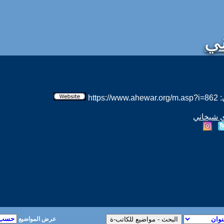
ي
htt
ي شيخاني
عرض المواضيع