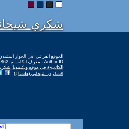
شكري شيخان
الموقع الفرعي في الحوار المتمدن: ps://www.ahewar.org/m.asp?i=862
Author ID - معرف الكاتب-ة: 862
الكاتب-ة في موقع ويكيبيديا: شكر
#شكري_شيخاني (هاشتاغ)