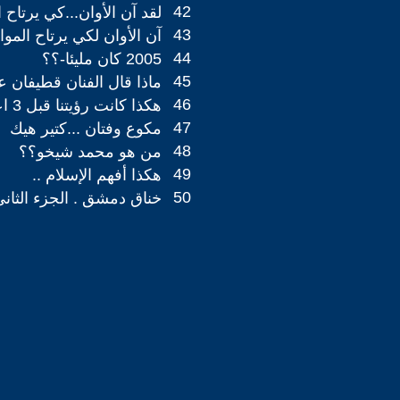
42
لقد آن الأوان...كي يرتاح
43
آن الأوان لكي يرتاح الم
44
2005 كان مليئا-؟؟
45
ماذا قال الفنان قطيفان ع
46
هكذا كانت رؤيتنا قبل 3 اعوام
47
مكوع وفتان ...كتير هيك
48
من هو محمد شيخو؟؟
49
هكذا أفهم الإسلام ..
50
خناق دمشق . الجزء الثان