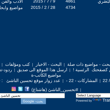
2015 / 7 / 9
4861
بَصَري
الادب والفن
2015 / 2 / 28
4734
مواضيع وابح
حث - مواضيع ذات صلة
البحث - الاخبار
كتب ومؤلفات
 كصفحتك الرئسية !
ارسل هذا الموقع الى صديق
ردود-تع
مواضيع الكاتب-ة
المشاركات - 22 -
عدد زوار موقع تحسين الناشئ : 95,030
#تحسين_الناشئ (هاشتاغ)
Tra
Powered by