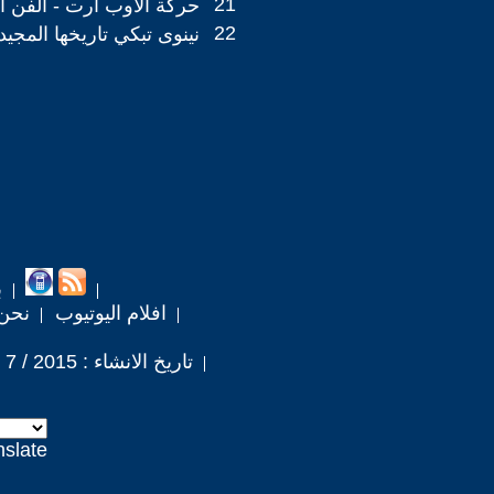
21
حركة الأوب آرت - الفن ال
22
نينوى تبكي تاريخها المجيد
ب
افلام اليوتيوب
نحن
تاريخ الانشاء : 2015 / 7 / 22
nslate