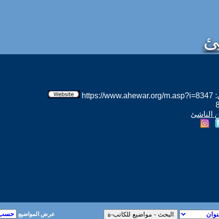
ئ
htt
ن الناشئ
عرض المواضيع