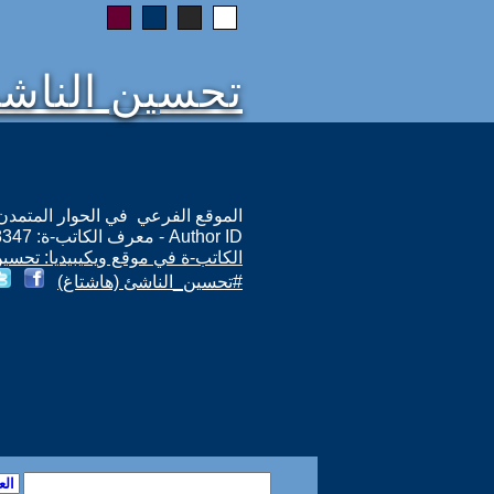
تحسين الناش
الموقع الفرعي في الحوار المتمدن: ps://www.ahewar.org/m.asp?i=8347
Author ID - معرف الكاتب-ة: 8347
الكاتب-ة في موقع ويكيبيديا: تحسي
#تحسين_الناشئ (هاشتاغ)