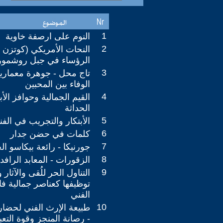
1
النوم على ارصفة خاوية
2
النحات الأمريكي (كوتزن 
الرؤساء في جبل روشمور
3
تاج محل - جوهرة معماري
الوفاء بين المحبين
4
القيم الجمالية وحوافز الأ
الحداثة
5
الأبتكار والتجريب في الف
6
كلمات في حضن جدار
7
جورنيكا - رائعة بيكاسو الخ
8
الزقورات - المعابد الرافد
9
التناول الحر للُقى والآثار
توظيفها كعناصر جمالية فا
الفني
10
طبيعة الإرث الفني لحضار
- رصانة المنجز وقوة التعب