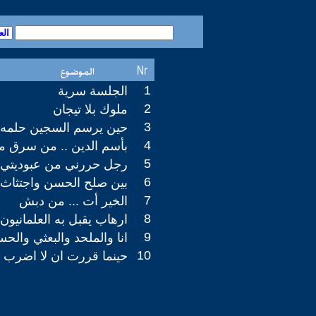
1
الجلسة سرية
2
ملوك بلا تيجان
3
حين يرسم السجين حلمه
4
بأسم الدين .. من سرق م
5
رجل حررني من عبوديتي
6
بين صلح الحسن واجتثاث 
7
الخير أت ... من دبش
8
ارهاب يقبل به العلمانيون 
9
انا والملحد والبعثي والح
10
حينما قررت ان لا اضرب 