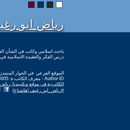
رياض ابو رغ
باحث اسلامي وكاتب في الشأن الع
درس الفكر والعقيدة الاسلامية في 
الموقع الفرعي في الحوار المتمدن: ps://www.ahewar.org/m.asp?i=8005
Author ID - معرف الكاتب-ة: 8005
الكاتب-ة في موقع ويكيبيديا: رياض
#رياض_ابو_رغيف (هاشتاغ)