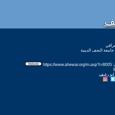
يف
راقي
جامعة النجف الدينية
htt
 ابو رغيف