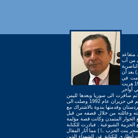
ئب ضابط متقاعد
اً وتزوج والدتي وهي من أب
لناصرية
 بعد أن
دمت في
الجيش العراقي سنة ونصف وهربت لأنهم حاولي إعدامي لأسباب سياسية وفي الاول من حزيران عام 1979 هربت
ي أواخر
م سافرت الى سوريا وبعدها لليمن
ودرست لمدة سنة في المدرسة الحزبية في عدن قبل أن احصل على زمالة دراسية جامعية في بلغاريا ..ثم في حزيران عام 1992 وصلت الى
قصة لي في تلك الحقبة الزمنية عام 1980 حينما كنت في كردستان وقدمتها بندوة بالاشتراك مع
حد الاكراد الذي فقد بيته وعائلته من خلال قصفه من قبل
ع الحوار المتمدن وكانت قصة مؤلمة
لحزبية الشيوعية . فبادرت للكتابة
حر بنت الحزب ..! ) مما أثار المقال
أنظاري للكتابة عن الشهداء الذين