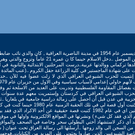
..ولدت يوم الرابع من كانون الاول ديسمبر عام 1954 في مدينة الناصرية العراقية , كان والدي نا
ينحدر من عائلة آشورية مسيحية من الموصل ..دخل الاسلام حينما كا ن عمره 21 عام
ها تركماني ووالدتها عربية..درست المرحلتين الابتدائية والثانوية في ا
لى شهادة الماجستير في كلية الزراعة حقل الكروم ..(عنب المائدة .)
نتميت للحزب الشيوعي العراقي الذي لا زلت عضوا فيه للآن ..خ
ت بفصائل المقاومة الفلسطينية وتدربت على العديد من الاسلحة ثم وف
الحزب الشيوعي العراقي في كردستان وإستمريت معهم عدة سنوات ث
الدنمارك ولجئت اليها كملاذ أخير..كتبت أول 
نصير آخر له ايضاً قصة ثم بعد سنتين اي في عام 1982 كتبت قصة حقيقية عن أ
 الذي فقد كل شيء ) ونشرتها في المواقع الالكترونية واولها في موق
أجد أي ذكر لاستشهاد أختي البطولي سحر وخاصة في الصحف والمواقع ا
ها من السجن الى والد زوجها ..أرسلتها الى رسالة العراق تحت عنوان ( س
صة الشيوعيين الذين صاروا يحثوني على المزيد من الكتابات..فوجهت 