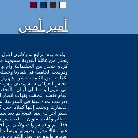
أمير أمين
كردي ينحدر من السليمانية وأم والد
ودرست الجامعة في بلغاريا وحصلت ع
أكملت سن الثامنة عشر بشهرين إ
الى سوريا ومنها الى لبنان والتحق
العام نفسه التحقت بقوات انصار
النظام وكانت بعنوان ..( قصة سليم
حقاً ..ثم وبعد سنوات ولأنني لم 
عنها مقالاً معززاً بصورتها ورسالت
اهتمام واسع من قبل الكثيرين وخا