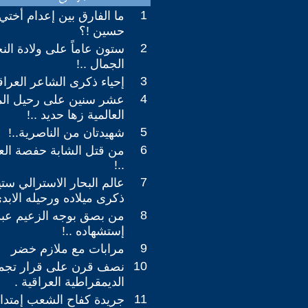
1
ما الفارق بين إعدام أخت
حسين !؟
2
ستون عاماً على ولادة النج
الجمال ..!
3
إحياء ذكرى الشاعر العراقي
4
عشر سنين على رحيل المع
العالمية زها حديد ..!
5
شهيدتان من الناصرية..!
6
من قتل الشابة حفصة ال
..!
7
عالم البحار الاسترالي س
ذكرى ميلاده ورحيله الابدي
8
من بصق بوجه الزعيم عبد
إستشهاده ..!
9
مرابات مع ملازم خضر
10
نصف قرن على قرار تجمي
الديمقراطية العراقية .
11
جريدة كفاح الشعب إمتدا