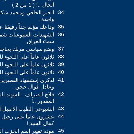
الحال ..! ( 1 من 2 )
34
الخبز الحافي ومحمد شكر
واحدة .
35
وداعك مؤلم جداً رفيقنا ع
36
الشهيدات الشيوعيات ش
سماء العراق
37
وضع سياسي مربك بحاجة م
38
ثلاثون عاماً على اللجوء للدنما
39
ثلاثون عاماً على اللجوء للدنمار
40
ثلاثون عاماً على اللجوء للدنما
41
لذكرى إستشهاد النصيرين 
وعادل قوال حجي .
42
فلاح الصراف ..الشهيد ال
المغدور ..!
43
الشيوعي الطيب الاصيل ابو
44
عشرون عاماً على رحيل ا
كمال السيد !
45
مودة تغيير إسم الحزب ال