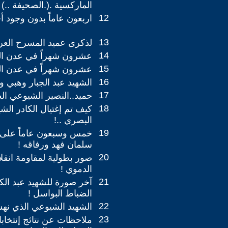
الماركسية .(.الصحيفة ..)
12
اربعون عاماً بدون وجود 
13
لذكرى عميد المسرح العر
14
عشرون شهراً في عدن اليمنية ..
15
عشرون شهراً في عدن اليمنية ..
16
الشهيد عبد الجبار وهبي و
17
حميد..النصير الشيوعي ا
18
كيف تم إغتيال الكادر ال
البصري ..!
19
خمس وسبعون عاماً على
سلمان فهد ورفاقه !
20
الدموي !
21
آخر صورة للشهيد عبد الك
الضباط البواسل !
22
الشهيد الشيوعي الذي نهش
23
ملاحظات عن نتائج إنتخا