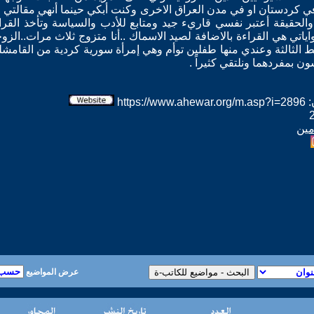
كردستان او في مدن العراق الاخرى وكنت أبكي حينما أنهي مقالتي ع
لحقيقة أعتبر نفسي قاريء جيد ومتابع للأدب والسياسة وتأخذ القراءة 
اياتي هي القراءة بالاضافة لصيد الاسماك ..أنا متزوج ثلاث مرات..الزو
 الثالثة وعندي منها طفلين توأم وهي إمرأة سورية كردية من القامش
 بمفردهما ونلتقي كثيراً .
htt
مين
عرض المواضيع