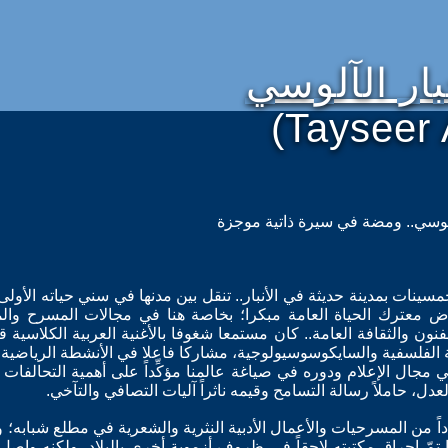
بار الآلوسي
(Tayseer 
لآلوسي.. ومضة في سيرة ذاتية موجزة
ينات بمدينة حديثة في الأنبار.. تنقل بين مدنها في سني حياته الأولى
اض معترك الحياة العامة مبكرا؛ بخاصة هنا في مجالات المسرح وال
ون والثقافة العامة.. كان مستمعا شغوفا بالأغنية العربية الكلاسية قار
 الفلسفية والسايكوسوسيولوجية، مشاركا فاعلا في الأنشطة الرياضية وا
ي مجال الإعلام ودوره في صياغة عالمنا مؤكِّداً على أهمية التحالفات
دل، حاملاً رسالة التسامح وقيمه ناثراً آليات التصافي والتآخي.
 من المسرحيات والأعمال الأدبية النثرية والشعرية في مطلع شبابه؛ ول
 تمّ إحراق مكتبته لاحقاً في ظروف أزموية أخرى بالبلاد. ولكنه واصل