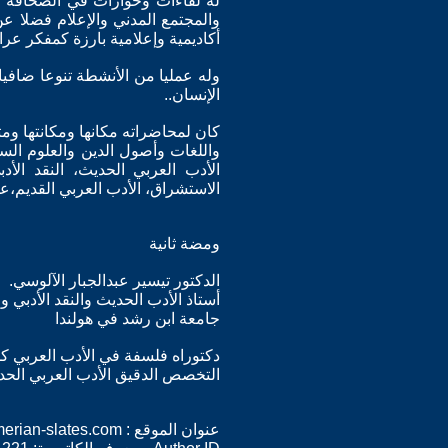
له لقاءات وحوارات في الصحافة ا
والمجتمع المدني والإعلام فضلا ع
أكاديمية وإعلامية بارزة كمفكر عر
وله عمليا من الأنشطة تنوعا ضافيا
الإنسان..
كان لمحاضراته مكانها ومكانتها ومت
واللغات وأصول الدين والعلوم الس
الأدب العربي الحديث، النقد الأدبي
الاستشراق، الأدب العربي القديم،عل
ومضة ثانية
الدكتور تيسير عبدالجبار الآلوسي.
أستاذ الأدب الحديث والنقد الأدبي 
جامعة ابن رشد في هولندا
دكتوراه فلسفة في الأدب العربي كلية ا
التخصص الدقيق الأدب العربي الح
عنوان الموقع : http://www.somerian-slates.com