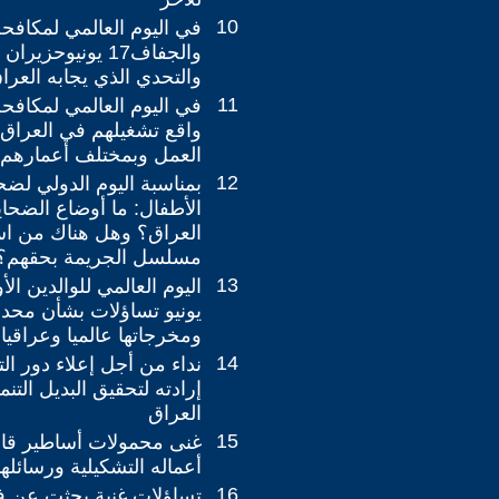
10
في اليوم العالمي لمكافح
والجفاف17 يونيوحز
والتحدي الذي يجابه العراق
11
في اليوم العالمي لمكافحة
واقع تشغيلهم في العراق 
العمل وبمختلف أعمارهم 
12
بمناسبة اليوم الدولي لضح
الأطفال: ما أوضاع الضحا
العراق؟ وهل هناك من اس
مسلسل الجريمة بحقهم؟
13
اليوم العالمي للوالدين ا
يونيو تساؤلات بشأن محد
ومخرجاتها عالميا وعراقيا
14
نداء من أجل إعلاء دور ال
إرادته لتحقيق البديل الت
العراق
15
غنى محمولات أساطير قا
أعماله التشكيلية ورسائلها
16
تساؤلات غنية بحثت عن 