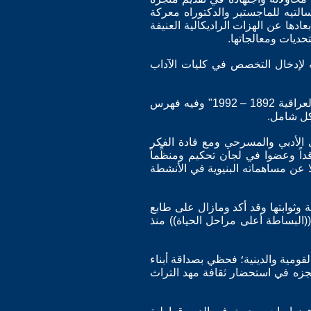
سالتيه للماجستير والدكتوراه معركة
ها عن الهزات الراديكالية العنيفة
ديات ومعالجاتها.
ه لإدخال التخصص في كليات الآداب
أصدر مؤلـَّفـَه التحليلي الأول في سِفـْر المسرحية العراقية في مائة عام "البنية الدرامية في المسرحية العراقية 1892 – 1992" وفيه فهرس
شكل شامل.
الأدبي والمسرحي ومع قادة الفكر
اً وعضوا في لجان تحكيم ومنظِّماً
ا عن مساهماته البنيوية في الأنشطة
ة وثوابتها وقد أكد ومازال على طابع
(البساطة أعلى مراحل الحياة)) منذ
قومية والدينية؛ فحظي بصداقة أبناء
زه في استحضار ثقافة مهد التراث