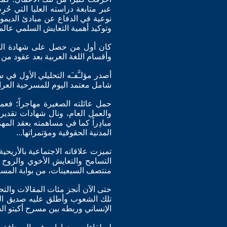
عبر متابعة دراسته العليا التي حُ
نوعية في الدفاع عن مبادئ الديموق
وتوكيد أهمية التعايش السلمي عال
كان أول من حصل على شهادة الدكت
وأقسام اللغة العربية بعد عقود من
شامل معتمد اليوم للمسرحية العراق
حمل عائلته الصغيرة مهاجراً؛ فع
والعمل العام، ونال شهادات تقدير 
مبادِراً كما في مساهمته بعقد الم
المدنية الحقوقية ومؤتمراتها...
تميزت علاقاته الاجتماعية بالأريحي
التسامح والتعايش الأخوي والروح ا
منتصف السبعينات، من بوابة المساوا
حتى الآن أنجز مئات المقالات والت
تلك الشعوب وأطلق عليه صديق الش
الإنساني وربطه بين مسرح أكيتو ا