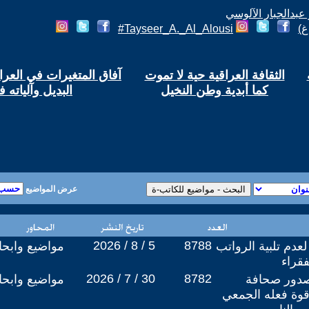
 عبدالجبار الآلوسي
غ)
Tayseer_A._Al_Alousi#
الثقافة العراقية حية لا تموت
آفاق المتغيرات في العرا
كما أبدية وطن النخيل
البديل وآلياته 
عرض المواضيع
2026 / 8 / 5
8788
 لعدم تلبية الرواتب
مواضيع وابح
قراء
2026 / 7 / 30
8782
صدور صحافة
مواضيع وابح
قوة فعله الجمعي