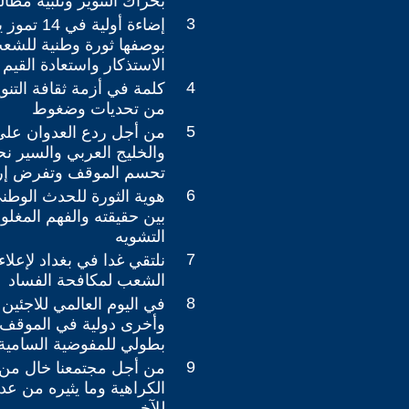
بحراك التنوير وتلبية مطا
3
إضاءة أولية ف
بوصفها ثورة وطنية للشع
الاستذكار واستعادة القيم 
4
كلمة في أزمة ثقافة التنو
من تحديات وضغوط
5
من أجل ردع العدوان على
والخليج العربي والسير نح
تحسم الموقف وتفرض إرا
6
بين حقيقته والفهم المغل
التشويه
7
نلتقي غدا في بغداد لإعلا
الشعب لمكافحة الفساد
8
في اليوم العالمي للاجئين
وأخرى دولية في الموقف 
بطولي للمفوضية السامية 
9
من أجل مجتمعنا خال من
الكراهية وما يثيره من عدا
للآخر