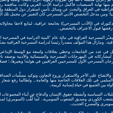
رِم منها نهاية السبعينات فأكمل دراسة الأدب العربي وكانت مناقشة ر
راطية في العراق والبحث عن وسائل تأمين استقرار دول المنطقة وإبعاد
ميا؛ ومن مدخل التخصص الأدبي المسرحي كان التعبير عن مجمل تلك التح
وراه في ((الأدب المسرحي)) بجامعة عراقية، ليتابع لاحقا محاولات
 رفضها قبول الاعتراف بالتخصص..
ية.. ومازال هذا المؤلَّف مصدراً رئيسا لدراسة المسرحية العراقية ب
مل في عدد من الجامعات وحظي بعلاقات واسعة مع الوسط الإبداعي 
لمشاركاته في المهرجانات المسرحية والسينمائية والأدبية بوصفه ناقد
هرجان المسرحي الأول للمسرحيين العراقيين في هولندا وبغيرها..؛ فضل
ة والانفتاح على الآخر والاستقرار وروح التعاون وتوكيد مسلَّمات الصداق
لسلمي في تلك العلاقات الخاصة منها والعامة... ولطالما رفع شعار (
ة بين الجميع في حياة إنسانية كريمة..
حليلات السياسية وأنشطة حقوق الإنسان والدفاع عن أبناء المجموعات ال
عب الكوردي وصديق الشعوب السومرية.. كما لُقِّب (السومري) لمنج
لسومري والمسرح الحديث..