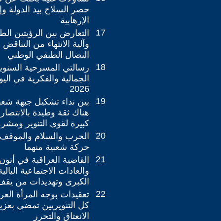
حصر السلاح بيد الدولة وإن
الإرهابية
17
التعارض بين الرؤيتين الطب
وآلية الانتهاء من التناقض
النضال الطبقي الوطني
18
رسالتي المسرحية السنوية
الجمالية والفكرية في الي
2026
19
بين نداء تشكيل جبهة شعبي
هناك ثقة وطيدة بالانتصار 
كبيرة لقوى التنوير ومشرو
20
الحرب والسلام والموقف ا
حركة شعبية منهما
21
القاضية العراقية في أتون 
والعادات الاجتماعية البال
الكبرى وتهديدات من يقف
22
تعقيدات بوجه المرأة العرا
كل التنويريين تمضي بعزي
الانعتاق والتحرر