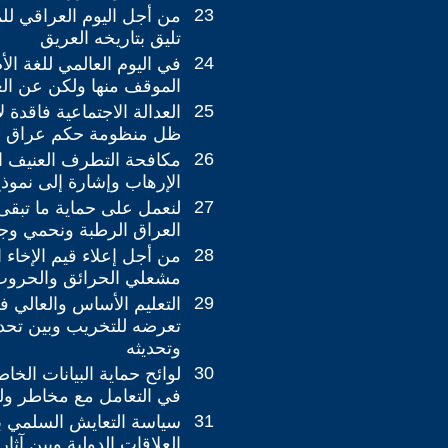
23
من أجل اليوم العراقي لل
تليق بتاريخه العريق
24
في اليوم العالمي للغة الأ
الموقف منها ولكن عن العم
25
العدالة الاجتماعية فاقدة
ظل منظومة حكم عراق ال
26
مكافحة التطرف العنيف 
الإرهاب وإشارة إلى نموذ
27
لنعمل على حماية ما تبق
العراق الرطبة ونحمي وجو
28
من أجل إعلاء قيم الإخاء 
مشعلي الحرائق والحروب
29
التعليم الأساس والعالي ف
تعرضه للتخريب وبين تحدي
وتحديثه
30
لوائح حماية البيانات الخ
في التعامل مع مخاطر ولوج
31
سياسة التعايش السلمي ب
العلاقات الدولية وبين آثار