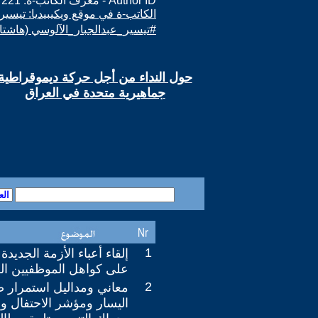
Author ID - معرف الكاتب-ة: 221
الكاتب-ة في موقع ويكيبيديا: تيسير
#تيسير_عبدالجبار_الآلوسي (هاشتا
حول النداء من أجل حركة ديموقراطية
جماهيرية متحدة في العراق
1
إلقاء أعباء الأزمة الجديدة
على كواهل الموظفيين الف
2
معاني ومداليل استمرار 
اليسار ومؤشر الاحتفال و