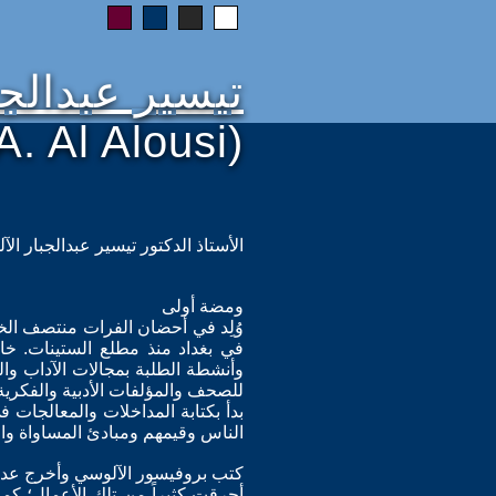
تيسير عبدالج
A. Al Alousi)
الأستاذ الدكتور تيسير عبدالجبار ا
ومضة أولى
وُلِد في أحضان الفرات منتصف الخمس
في بغداد منذ مطلع الستينات. خ
وأنشطة الطلبة بمجالات الآداب والفن
للصحف والمؤلفات الأدبية والفكرية
بدأ بكتابة المداخلات والمعالجات ف
الناس وقيمهم ومبادئ المساواة والع
كتب بروفيسور الآلوسي وأخرج عدداً
أحرقت كثيراً من تلك الأعمال؛ كما