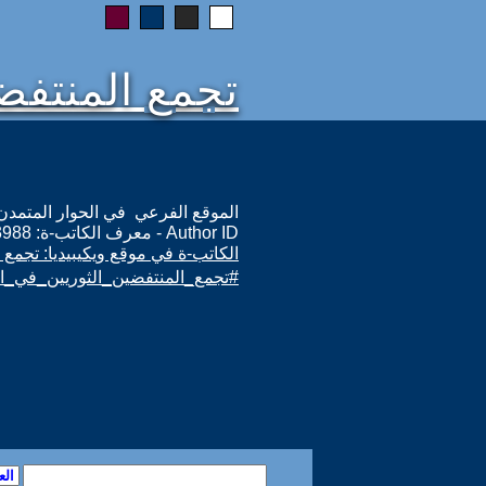
تجمع المنتفض
الموقع الفرعي في الحوار المتمدن: ps://www.ahewar.org/m.asp?i=13988
Author ID - معرف الكاتب-ة: 13988
الكاتب-ة في موقع ويكيبيديا: تجمع 
#تجمع_المنتفضين_الثوريين_في_ال