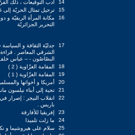
14
أدب التوقيعات ، ذلك الفن
15
ترحيل تمثال الحريّة إلى غ
16
مكانة المرأة الريفيّة و د
التحرير الجزائريّة
17
جدليّة الثقافة و السياسة
الشرقي المعاصر . قراءة ن
البصّاصُون - – عباس خلف
18
المقامة الغزّاوية ( 2 )
19
المقامة الغزّاوية ( 1 )
20
أمريكا و أخواتها والمسلم
21
تحية إلى أبناء نيلسون ماند
22
انقلاب النيجر : إصرار في
باريس .
23
إفريقيا للأفارقة
24
ما زلت تلميذا
25
سلام على هيروشيما و نك