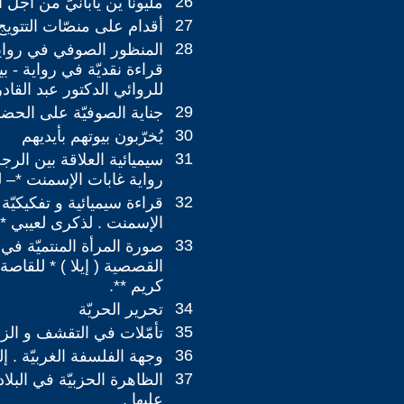
26
مليونا ين يابانيّ من أجل 
27
أقدام على منصّات التتويج
28
المنظور الصوفي في رواية
قراءة نقديّة في رواية - ب
للروائي الدكتور عبد القا
29
جناية الصوفيّة على الحضار
30
يُخرّبون بيوتهم بأيديهم
31
سيميائية العلاقة بين الرج
رواية غابات الإسمنت *– ل
32
قراءة سيميائية و تفكيكيّة 
الإسمنت . لذكرى لعيبي *
33
صورة المرأة المنتميّة في
القصصية ( إيلا ) * للقاصة 
كريم **.
34
تحرير الحريّة
35
تأمّلات في التقشف و الز
36
وجهة الفلسفة الغربيّة . إ
37
الظاهرة الحزبيّة في البلاد ا
عليها .