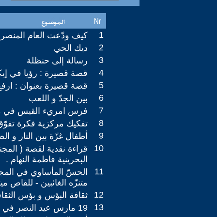
1
كيف ودّعت العام المنصر
2
ديك الحي
3
رسالة إلى حنظلة
4
قصة قصيرة : رؤيا في إيك
5
قصة قصيرة بعنوان : ارفع ر
6
بين الجدّ و اللعب
7
فرس امريء القيس في مخب
8
تفكيك مركزية فكرة تفوّق ا
9
أطفال غزّة بين النار و ا
10
قراءة نقدية لقصة ( المجن
البحرينية فاطمة النهام .
11
الحسّ المأساوي في المج
متنزّه الغائبين - للقاص م
12
ثقافة البؤس و بؤس الثقا
13
19 مارس عيد النصر في الجزائر