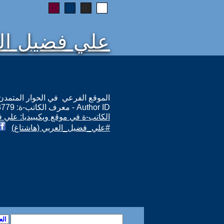
علي فضيل ال
الموقع الفرعي في الحوار المتمدن: ps://www.ahewar.org/m.asp?i=13779
Author ID - معرف الكاتب-ة: 13779
الكاتب-ة في موقع ويكيبيديا: علي 
#علي_فضيل_العربي (هاشتاغ)