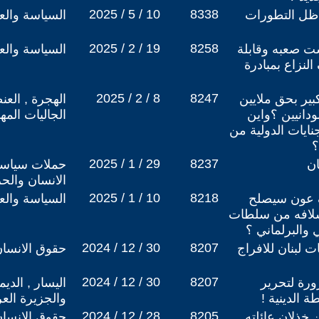
2025 / 5 / 10
8338
ظل التطورات
السياسة والعل
2025 / 2 / 19
8258
ست صعبه وقابلة
السياسة والعل
نزاع بمبادرة
2025 / 2 / 8
8247
بير بحق ملايين
الهجرة , العن
ودانيين ؟واين
الجاليات المه
جنايات الدولية من
؟
2025 / 1 / 29
8237
ان
حملات سياسي
الانسان والح
2025 / 1 / 10
8218
ف عون سيصلح
السياسة والعل
سلافه من سلطات
 والبرلماني ؟
2024 / 12 / 30
8207
ت لبنان للافراج
حقوق الانسا
2024 / 12 / 30
8207
رورة لتحرير
اليسار , الدي
الدينية !
والجزيرة العر
2024 / 12 / 28
8205
 خذلان عائلته
حقوق الانسا