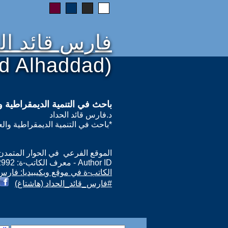
فارس قائد ال
id Alhaddad)
باحث في التنمية الديمقراطية وا
د.فارس قائد الحداد
*باحث في التنمية الديمقراطية والعل
الموقع الفرعي في الحوار المتمدن: ps://www.ahewar.org/m.asp?i=12992
Author ID - معرف الكاتب-ة: 12992
الكاتب-ة في موقع ويكيبيديا: فارس 
#فارس_قائد_الحداد (هاشتاغ)