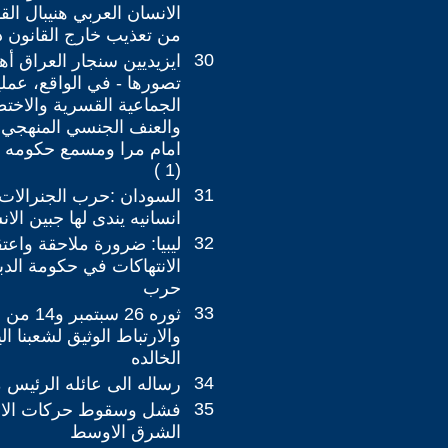
الانسان العربي هنيبال ال
من تعذيب خارج القانون 
30
ايزيديين سنجار العراق أه
تصورها - في الواقع، عملي
الجماعية القسرية والاختط
والعنف الجنسي المنهجي ا
امام مرا ومسمع حكومه ا
(1 )
31
السودان :حرب الجنرالا
انسانيه يندى لها جبين الانسان
32
ليبيا: ضرورة ملاحقة واع
الانتهاكات في حكومة الدب
حرب
33
ثوره 26 س
والارتباط الوثيق لشعبنا ال
الخالده
34
رساله الى عائله الرئيس مع
35
فشل وسقوط حركات الاس
الشرق الاوسط