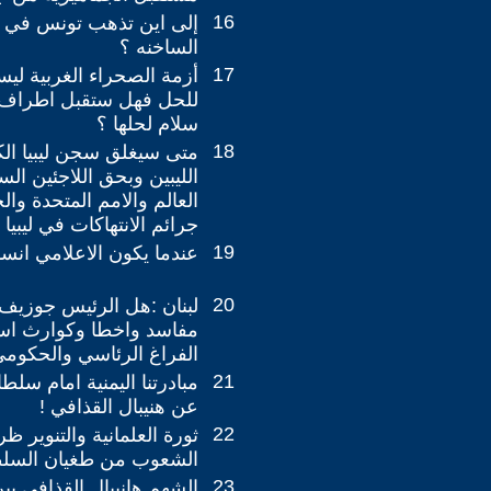
16
إلى اين تذهب تونس في 
الساخنه ؟
17
أزمة الصحراء الغربية لي
للحل فهل ستقبل اطراف ال
سلام لحلها ؟
18
متى سيغلق سجن ليبيا الك
الليبين وبحق اللاجئين الس
العالم والامم المتحدة وال
جرائم الانتهاكات في ليبيا 
19
عندما يكون الاعلامي انس
20
لبنان :هل الرئيس جوزي
مفاسد واخطا وكوارث ا
الفراغ الرئاسي والحكومي
21
مبادرتنا اليمنية امام سلطا
عن هنيبال القذافي !
22
ثورة العلمانية والتنوير ظ
الشعوب من طغيان السلطة 
23
الشهم هانيبال القذافي بين