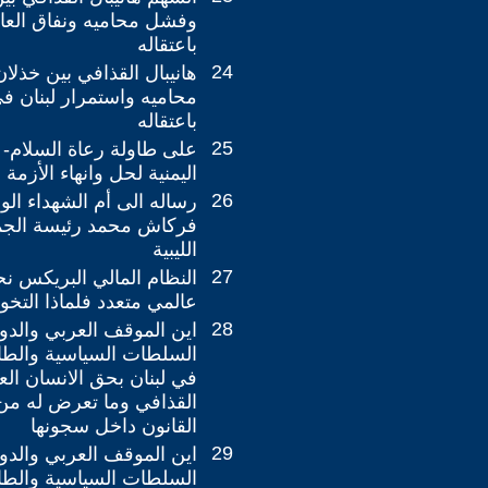
وفشل محاميه ونفاق العال
باعتقاله
24
هانيبال القذافي بين خذلا
محاميه واستمرار لبنان 
باعتقاله
25
على طاولة رعاة السلام- م
اليمنية لحل وانهاء الأزمة ال
26
رساله الى أم الشهداء الوا
فركاش محمد رئيسة الجماه
الليبية
27
النظام المالي البريكس ن
عالمي متعدد فلماذا التخو
28
اين الموقف العربي والدو
السلطات السياسية والطائ
في لبنان بحق الانسان الع
القذافي وما تعرض له من
القانون داخل سجونها
29
اين الموقف العربي والدو
السلطات السياسية والطائ