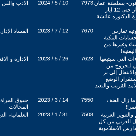
2024 / 5 / 10
7973
نون- بسلطنة عمان
الادب والفن
لأول مرة من الثلاثاء 7 ايار حتى 12 ايار
رة الدكتوره عائشة
2023 / 7 / 12
7670
تية تمارس
الفساد الإدار
حسابات البنكية
نساء وغيرها من
يمنية!
2023 / 5 / 26
7623
ات التي سيتبعها
الادارة و الاق
ي للخروج من
لانتقال إلى بر
استقرار الوضع
مد القريب والبعيد
2023 / 3 / 14
7550
ما زال العنف
حقوق المراة 
مر!!
المجالات
2023 / 1 / 31
7508
التنوير العربية
العلمانية، ال
ل العربي من كل
مدارس الاسلاموية