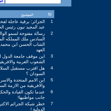
1
الجزائر: برقية عاجلة لفخ
عبد المجيد تبون رئيس ال
2
رسالة مفتوحة لسمو الوال
السادس ملك المملكه المغ
الشاب الحسن ابن محمد 
العهد
3
اين موقف جامعة الدول ا
الشعوب العربية والافريقي
4
هل اقترب مستقبل السلام 
السودان ؟
5
اين الامم المتحدة والاسرة
والافريقية من الازمة السو
6
عندما تكون القيادة والحك
جانب مواطنيها!
7
خطر شبكة الجرائم الاكتر
الدولية !