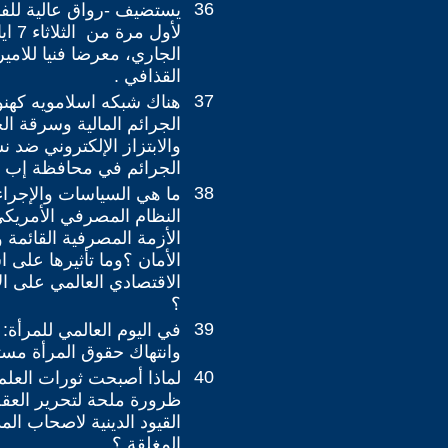
36
يستضيف -رواق عالية للف
الجاري، معرضا فنيا للامي
القذافي .
37
هناك شبكه اسلامويه كهنو
الجرائم المالية وسرقة ال
والابتزاز الإلكتروني ضد 
الجرائم في محافظة إب ال
38
ما هي السياسات والإجراء
النظام المصرفي الأمريك
الأزمة المصرفية القائمة وا
الأمان ؟وما تأثيرها على 
الاقتصادي العالمي على الأ
؟
39
في اليوم العالمي للمرأة: 
وانتهاك حقوق المرأة مست
40
لماذا أصبحت ثورات العلم و
ظرورة ملحة لتحرير العق
القيود الدينية لاصحاب ال
المغلقة ؟