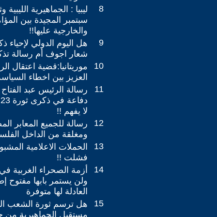
8
ليبيا : الجماهيرية الليبية 
سبتمبر المجيدة بين المؤا
والخارجية عليها!!
9
هل اليوم الدولي لإحياء ذ
شعار اجوف أم رسالة تذكي
10
موريتانيا:قضية اعتقال ال
العزيز بين اخطاء السياس
11
رسالة الرئيس عبد الفتاح
د
لا يفهم !!
12
رسالة للجميع المعابر ال
ومغلقة من الداخل الفلسط
13
الحملات الاعلامية المشب
فشلت !!
14
أزمة الصحراء الغربية في 
ولن يستمر بابها مفتوح إطل
العادلة لها متوفرة
15
هل ترسم ثورة الشعب اللي
مستقبل الجماهيرية من ج