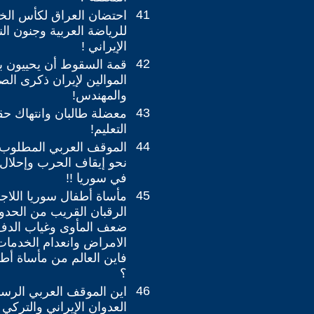
41
للرياضة العربية وجنون ال
الإيراني !
42
قمة السقوط أن يحييون ب
الموالين لإيران ذكرى ال
والمهندس!
43
معضلة طالبان وانتهاك حق
التعليم!
44
الموقف العربي المطلوب
نحو إيقاف الحرب وإحلال 
في سوريا !!
45
مأساة أطفال سوريا اللاج
الرقبان القريب من الحدود 
ضعف المأوى وغياب الدفء
الامراض وانعدام الخدمات 
فاين العالم من مأساة أطف
؟
46
اين الموقف العربي الر
العدوان الإيراني والتركي