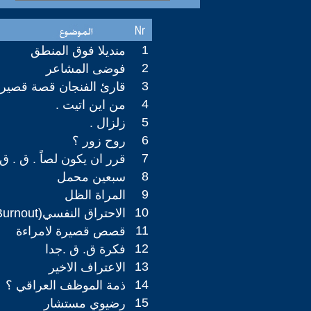
1
منديلا فوق المنطق
2
فوضى المشاعر
3
قارئ الفنجان قصة قصير
4
من اين اتيت .
5
زلزال .‏
6
روح زور ؟ ‏
7
قرر ان يكون لصاً . ق . ق
8
سبعين محمل ‏
9
المراة الظل ‏
10
الاحتراق النفسي(Psychological Burnout)
11
قصص قصيرة لامراءة
12
فكرة ق. ق .جدا
13
الاعتراف الاخير
14
ذمة الموظف العراقي ؟
15
رضيوي مستشار