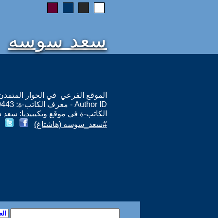
سعد سوسه
الموقع الفرعي في الحوار المتمدن: ps://www.ahewar.org/m.asp?i=10443
Author ID - معرف الكاتب-ة: 10443
الكاتب-ة في موقع ويكيبيديا: سعد
#سعد_سوسه (هاشتاغ)