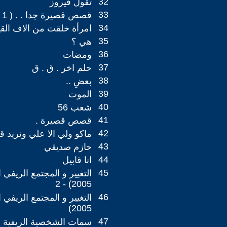
32
تقول فيروز
33
قصص قصيرة جدا . . ( 1 ) ‏
34
امرأة خلقت من الاف القي
35
هي ؟
36
ومضات
37
حلم اخر . ق . ق
38
بعضِ ..‏
39
الموت ‏
40
شعب 56 ‏
41
قصص قصيرة .‏
42
ماكو ولي الا علي ونريد قا
43
حازم صديقي
44
انا قابيل
45
2005) - 2
46
2005)
47
سمات الشخصية الريفية ال