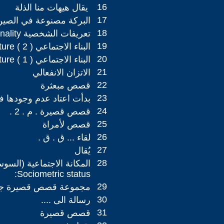
16
‏ يقال هيهات منا الذلة
17
البركة مصنوعة في الصين
18
تعريفات الشخصية Personality
19
البناء الاجتماعي Social structure ( 2 )
20
البناء الاجتماعي Social structure ( 1 )
21
الاتزان الانفعالي ‏
22
قصص مبعثرة
23
بدأت اعتاد عدم وجودها ف
24
قصص قصيرة . م . 2 .
25
قصص لأمراة
26
لقاء ... ق . ق .
27
يُقال
28
المكانة الاجتماعية (السوس
Sociometric status:
29
مجموعة قصص قصيرة جدا
30
رسالة الى ....
31
قصص قصيرة