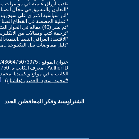
تقديم اوراق علمية في موتمرات منه
*النعاون والتنسيق في مجال الصناعات
*اثار سياسية الاغراق علي سوق بل
*عملية الخصصة في القطاع الصناع
*تم نشر (40) مقاله في الحوار المتمدن وغيرها من المدونات الالكترونيه
*ترجمة كتب ومقالات من الانكليزية او
*الاقتصاد العراقي النفط ,التنمية,الحروب,التدمير والافاق 1950
*دليل مفاوضات نقل التكنلوجيا ..منظم
عنوان الموقع : http://4366475073975
Author ID - معرف الكاتب-ة: 2750
الكاتب-ة في موقع ويكيبيديا: محم
#محمد_سعيد_العضب (هاشتاغ)
الشتراوسية وفكر المحافظين الجدد