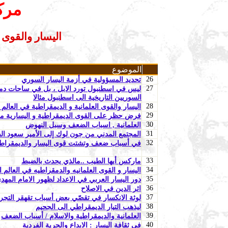
مرك
اليسار والقوى 
الموضوع
26
تحديد المسؤولية في أزمة اليسار السوري
27
ليس في اسطنبول تورد الابل ، بل في ساحات دمشق
السوريين التاريخية الى اسطنبول مثالا
28
اليسار والقوى العلمانية و الديمقراطية في العال
29
فرض حظر على القوى الديمقراطية و اليسارية من 
30
العلمانية , اسباب الضعف وسبل النهوض
31
المجتمع المدني من جون لوك إلى الأمير سعود ال
32
في أسباب ضعف وتشتت قوى اليسار والديمقراط
33
ماركس أيها الطيب ..مالذي يحدث بالضبط
34
اليسار و القوى العلمانيه والدمقراطيه في العالم 
35
دور اليسار العربي في الاعداد لظهور الامام المهد
36
اثر الدين في الاصلاح
37
لوثة الانكسار في تقصّي بعض أسباب تقهقر التجربة
38
ليذهب التيار الديمقراطي الى الجحيم
39
العلمانية والديمقراطية والاسلام / أسباب الضعف
40
في ثقافة اليسار : الابداع والحرية الفردية