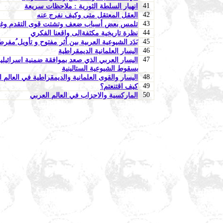
41
انهيار السلطة الثورية : ملاحظات سريعة
42
العقل المعتقل متى وكيف نفرج عنه
43
تلمس بعض أسباب ضعف وتشتت قوى التقدم وغياب ا
44
نظرة تاريخية مكثفةالى واقعنا الفكري
45
بَدَد الشيوعية العربية بين أثر مفتوح و تأويل ُمفرط
46
اليسار العلمانية الديمقراطية
47
اليسار العربي الذي صعد بموافقة ضمنية اسرائيلي
بسقوط الشيوعية الستالينية
48
اليسار والقوى العلمانية والديمقراطية في العال
49
كيف اقتنعتم؟
50
الماركسية والاحزاب في العالم العربي