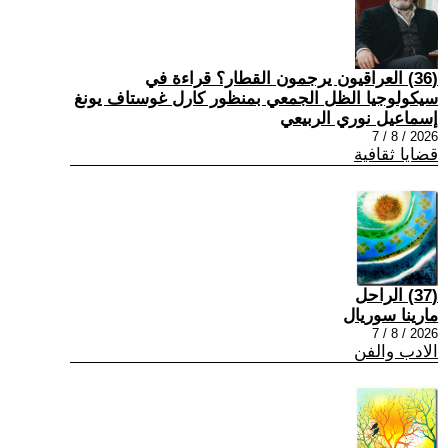
(36) العراقيون يرجمون القطار؟ قراءة في
سيكولوجيا الظل الجمعي بمنظور كارل غوستاف يونغ
إسماعيل نوري الربيعي
2026 / 8 / 7
قضايا ثقافية
(37) الراحل
مارينا سوريال
2026 / 8 / 7
الادب والفن