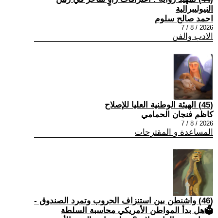
النيوليبرالية
احمد صالح سلوم
2026 / 8 / 7
الادب والفن
(45) الهيئة الوطنية العليا للإصلاح
كاظم فنجان الحمامي
2026 / 8 / 7
المساعدة و المقترحات
(46) واشنطن بين استنزاف الحروب وتمرد الصندوق -
🗳هل بدأ المواطن الأمريكي محاسبة السلطة