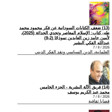
(13) ضعف الكتابات السودانية عن فكر محمود محمد
طه- كتاب: الإسلام المعاصر وتحدي الحداثة (2025)،
لأمين حامد زين العابدين نموذجًا (2-9)
عبدالله الفكي البشير
2026 / 8 / 7
العلمانية، الدين السياسي ونقد الفكر الديني
(14) فريق الآلة البشرية - الجزء الخامس
محمد عبد الكريم يوسف
2026 / 8 / 7
قضايا ثقافية