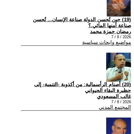
(19) حين تُحسن الدولة صناعة الإنسان... تُحسن
صناعة أمنها المائي.؟
رمضان حمزة محمد
2026 / 8 / 7
مواضيع وابحاث سياسية
(20) أصنام الرأسمالية: من أكذوبة -التنمية- إلى
حظيرة البقاء الحيواني
غالب المسعودي
2026 / 8 / 7
المجتمع المدني