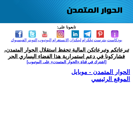
تابعونا على:
بودكاست
بنترست
تيلكرام
لينكدإن
الانستغرام
اليوتيوب
التويتر
الفيسبوك
تبرعاتكم وتبرعاتكن المالية تحفظ استقلال الحوار المتمدن،
فشاركونا في دعم استمرارية هذا الفضاء اليساري الحر
[اشترك في قناة ‫«الحوار المتمدن» على اليوتيوب]
الحوار المتمدن - موبايل
الموقع الرئيسي