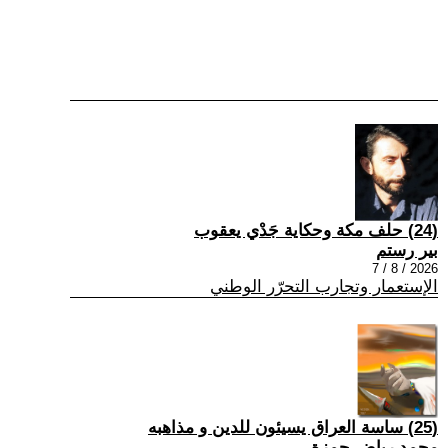
(24) حلف مكة وحكاية جَدْي يعقوب
بير رستم
2026 / 8 / 7
الإستعمار وتجارب التحرّر الوطني
(25) ساسة العراق يسيئون للدين و مذاهبه
محمد رياض حمزة