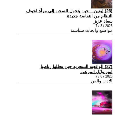
(26) إيفين... حين يتحول السجن إلى مرآة لخوف
النظام من انتفاضة جديدة
سعاد عزيز
2026 / 8 / 7
مواضيع وابحاث سياسية
(27) الواقعية السحرية حين نحللها رياضيا
امير وائل المرعب
2026 / 8 / 7
الادب والفن