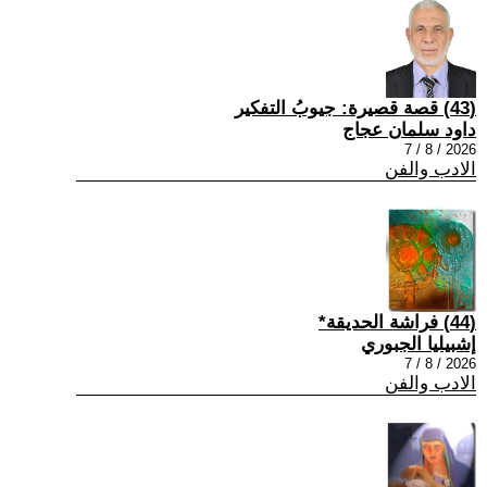
(43) قصة قصيرة: جيوبُ التفكير
داود سلمان عجاج
2026 / 8 / 7
الادب والفن
(44) فراشة الحديقة*
إشبيليا الجبوري
2026 / 8 / 7
الادب والفن