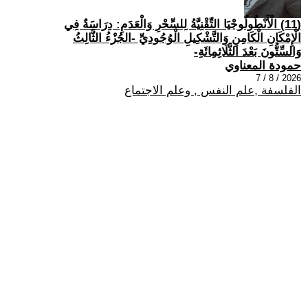
(11) الْأَنْطُولُوجْيَا التِّقْنِيَّةُ لِلسِّحْرِ وَالْعَدَمِ: دِرَاسَةٌ فِي
الْإِمْكَانِ الْكَامِنِ وَالتَّشْكِيلِ الْوُجُودِيِّ -الجُزْءُ الثَّالِثُ
وَالسِّتُّونَ بَعْدَ الثَّلَاثِمِائَةِ-
حمودة المعناوي
2026 / 8 / 7
الفلسفة ,علم النفس , وعلم الاجتماع