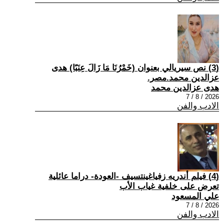
(3) نص سيريالي بعنوان (خَمْرُنَا مَا زَالَ عِنَبًا) هدى
عزالدين محمد.مصر.
هدى عزالدين محمد
2026 / 8 / 7
الادب والفن
(4) فيلم أندريه زفياغينتسيف -العودة- دراما عائلية
تعرض على خلفية غياب الأب
علي المسعود
2026 / 8 / 7
الادب والفن