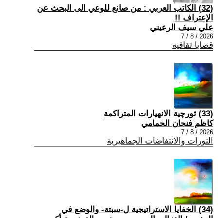
(32) الكاتب العربي : من صانع للوعي الى البحث عن
الإعتراف !!
علي سيف الرعيني
2026 / 8 / 7
قضايا ثقافية
(33) ثورچية الانهيارات المتراكمة
كاظم فنجان الحمامي
2026 / 8 / 7
الثورات والانتفاضات الجماهيرية
(34) الخفايا الاستراتيجية ل-سبتة- والوضع في