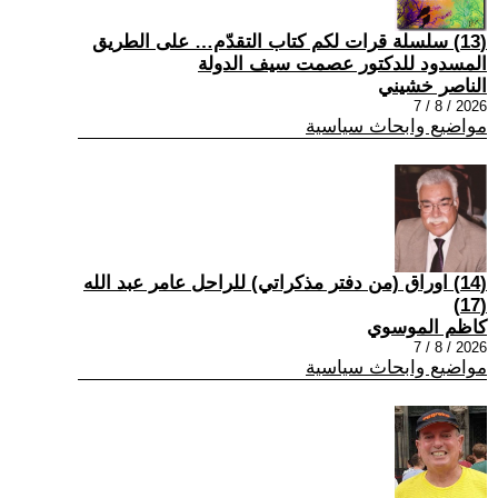
(13) سلسلة قرات لكم كتاب التقدّم… على الطريق
المسدود للدكتور عصمت سيف الدولة
الناصر خشيني
2026 / 8 / 7
مواضيع وابحاث سياسية
(14) اوراق (من دفتر مذكراتي) للراحل عامر عبد الله
(17)
كاظم الموسوي
2026 / 8 / 7
مواضيع وابحاث سياسية