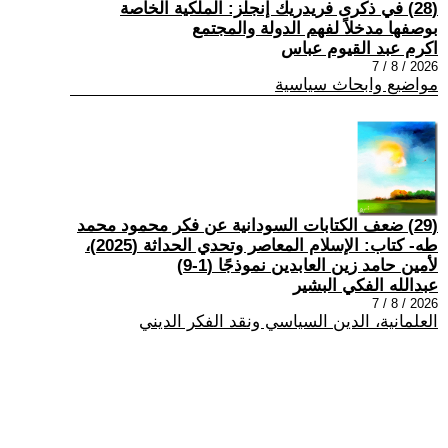
(28) في ذكرى فريدريك إنجلز: الملكية الخاصة
بوصفها مدخلاً لفهم الدولة والمجتمع
اكرم عبد القيوم عباس
2026 / 8 / 7
مواضيع وابحاث سياسية
(29) ضعف الكتابات السودانية عن فكر محمود محمد
طه- كتاب: الإسلام المعاصر وتحدي الحداثة (2025)،
لأمين حامد زين العابدين نموذجًا (1-9)
عبدالله الفكي البشير
2026 / 8 / 7
العلمانية، الدين السياسي ونقد الفكر الديني