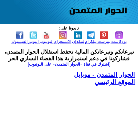
تابعونا على:
بودكاست
بنترست
تيلكرام
لينكدإن
الانستغرام
اليوتيوب
التويتر
الفيسبوك
تبرعاتكم وتبرعاتكن المالية تحفظ استقلال الحوار المتمدن،
فشاركونا في دعم استمرارية هذا الفضاء اليساري الحر
[اشترك في قناة ‫«الحوار المتمدن» على اليوتيوب]
الحوار المتمدن - موبايل
الموقع الرئيسي