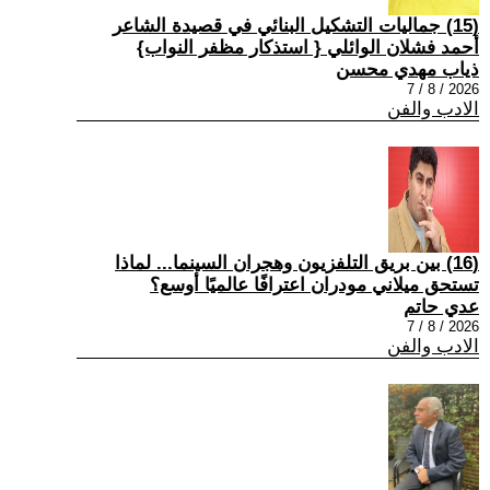
(15) جماليات التشكيل البنائي في قصيدة الشاعر
أحمد فشلان الوائلي { استذكار مظفر النواب}
ذياب مهدي محسن
2026 / 8 / 7
الادب والفن
(16) بين بريق التلفزيون وهجران السينما... لماذا
تستحق ميلاني مودران اعترافًا عالميًا أوسع؟
عدي حاتم
2026 / 8 / 7
الادب والفن