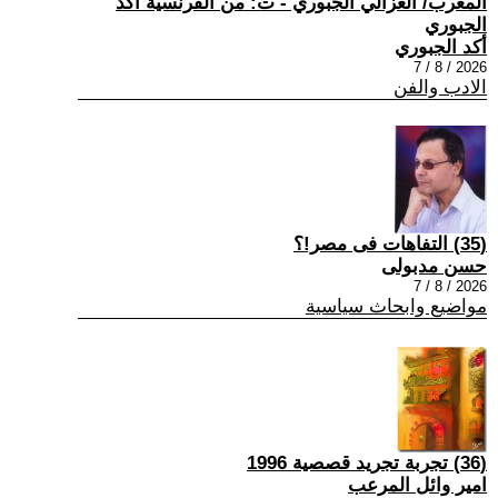
المغرب/ الغزالي الجبوري - ت: من الفرنسية أكد
الجبوري
أكد الجبوري
2026 / 8 / 7
الادب والفن
(35) التفاهات فى مصر!؟
حسن مدبولى
2026 / 8 / 7
مواضيع وابحاث سياسية
(36) تجربة تجريد قصصية 1996
امير وائل المرعب