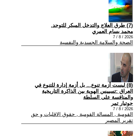
(7) طرق العلاج والتدخل المبكر للتوحد.
محمد بسام العمري
2026 / 8 / 7
الصحة والسلامة الجسدية والنفسية
(8) ليست أزمة تنوع... بل أزمة إدارة للتنوع في
العراق :تسييس الهوية بين الذاكرة التاريخية
والمنافسة على السلطة
جوتيار تمر
2026 / 8 / 7
القومية , المسالة القومية , حقوق الاقليات و حق
تقرير المصير