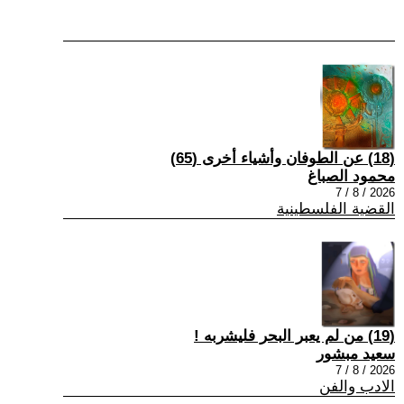
(18) عن الطوفان وأشياء أخرى (65)
محمود الصباغ
2026 / 8 / 7
القضية الفلسطينية
(19) من لم يعبر البحر فليشربه !
سعيد مبشور
2026 / 8 / 7
الادب والفن