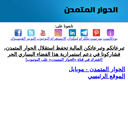
تابعونا على:
بودكاست
بنترست
تيلكرام
لينكدإن
الانستغرام
اليوتيوب
التويتر
الفيسبوك
تبرعاتكم وتبرعاتكن المالية تحفظ استقلال الحوار المتمدن،
فشاركونا في دعم استمرارية هذا الفضاء اليساري الحر
[اشترك في قناة ‫«الحوار المتمدن» على اليوتيوب]
الحوار المتمدن - موبايل
الموقع الرئيسي