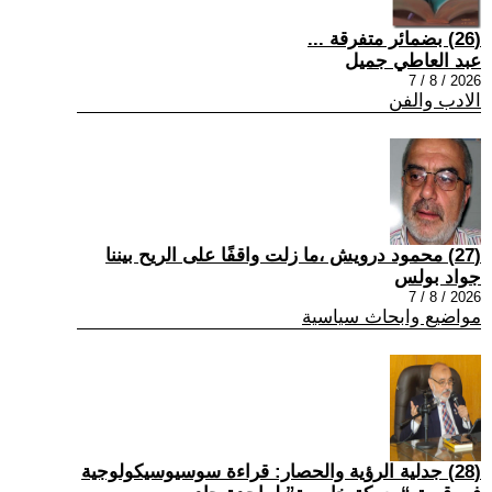
(26) بضمائر متفرقة ...
عبد العاطي جميل
2026 / 8 / 7
الادب والفن
(27) محمود درويش ،ما زلت واقفًا على الريح بيننا
جواد بولس
2026 / 8 / 7
مواضيع وابحاث سياسية
(28) جدلية الرؤية والحصار: قراءة سوسيوسيكولوجية