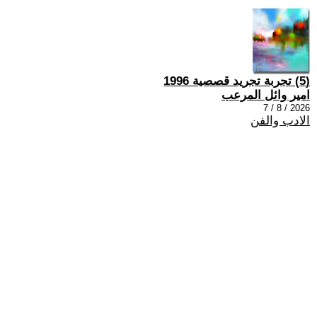
(5) تجربة تجريد قصصية 1996
امير وائل المرعب
2026 / 8 / 7
الادب والفن