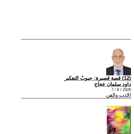
(12) قصة قصيرة: جيوبُ التفكير
داود سلمان عجاج
2026 / 8 / 7
الادب والفن