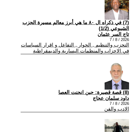
(7) في ذكراه ال ٨٠ ما هي أبرز معالم مسيرة الحزب
الشيوعي (1/2)
تاج السر عثمان
2026 / 8 / 7
التحزب والتنظيم , الحوار , التفاعل و اقرار السياسات
في الاحزاب والمنظمات اليسارية والديمقراطية
(8) قصة قصيرة: حين انحنت العصا
داود سلمان عجاج
2026 / 8 / 7
الادب والفن