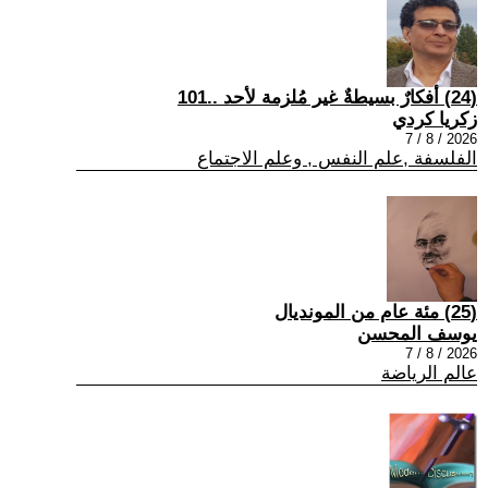
(24) أفكارٌ بسيطةٌ غير مُلزمة لأحد ..101
زكريا كردي
2026 / 8 / 7
الفلسفة ,علم النفس , وعلم الاجتماع
(25) مئة عام من المونديال
يوسف المحسن
2026 / 8 / 7
عالم الرياضة