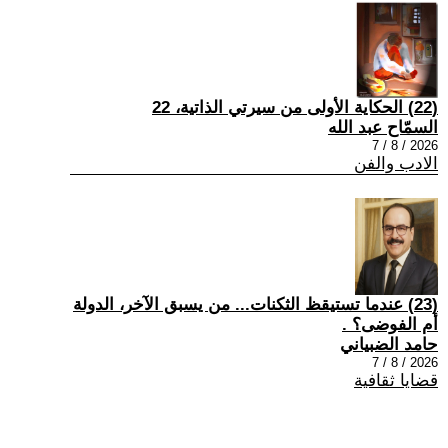
(22) الحكاية الأولى من سيرتي الذاتية، 22
السمّاح عبد الله
2026 / 8 / 7
الادب والفن
(23) عندما تستيقظ الثكنات... من يسبق الآخر، الدولة
أم الفوضى؟ .
حامد الضبياني
2026 / 8 / 7
قضايا ثقافية