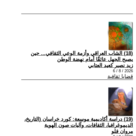
(18) الشاب العراقي وأزمة الوعي الثقافي... حين
يصبح الجهل عائقًا أمام نهضة الوطن
زيد نصير كعيد العتابي
2026 / 8 / 6
قضايا ثقافية
(19) دراسة أكاديمية موسعة: كورد خراسان (التاريخ،
الديموغرافيا، الثقافات، وآليات صون الهوية
مروان فلو