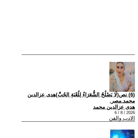
(6) نص(لَا يَصْلُحُ الشُّعَرَاءُ لِلُعْبَةِ الحُبِّ)هدى عزالدين
محمد.مصر.
هدى عزالدين محمد
2026 / 8 / 6
الادب والفن