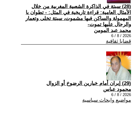
(28) سبتة في الذاكرة الشعبية المغربية من خلال
الأمثال العامية: قراءة تاريخية في المثل: - تطوان يا
المهمولة والساكن فيها مشموت، سبتة تخلى وتعمار
والرجال عليها تموت-
محمد عبد المومن
2026 / 8 / 6
قضايا ثقافية
(29) إيران أمام خيارين الرضوخ أو الزوال
محمود عباس
2026 / 8 / 6
مواضيع وابحاث سياسية