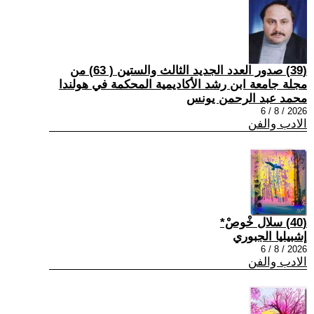
(39) صدور العدد الجديد الثالث والستين ( 63) من
مجلة جامعة ابن رشد الأكاديمية المحكمة في هولندا
محمد عبد الرحمن يونس
2026 / 8 / 6
الادب والفن
(40) سلال خْوصْ*
إشبيليا الجبوري
2026 / 8 / 6
الادب والفن