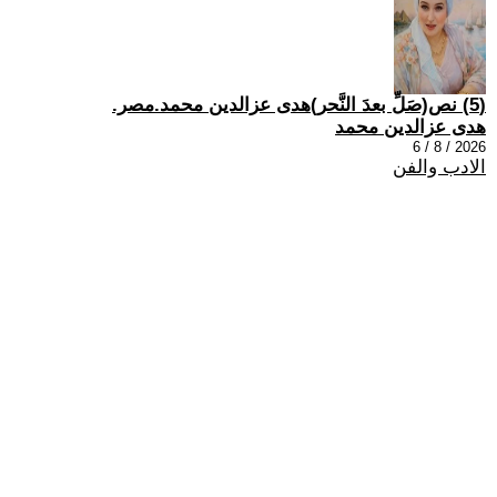
(5) نص(صَلِّ بعدَ النَّحر)هدى عزالدين محمد.مصر.
هدى عزالدين محمد
2026 / 8 / 6
الادب والفن