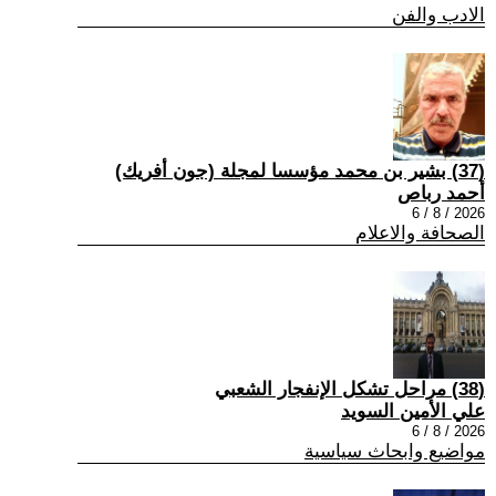
الادب والفن
(37) بشير بن محمد مؤسسا لمجلة (جون أفريك)
أحمد رباص
2026 / 8 / 6
الصحافة والاعلام
(38) مراحل تشكل الإنفجار الشعبي
علي الأمين السويد
2026 / 8 / 6
مواضيع وابحاث سياسية