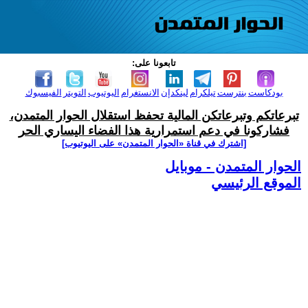
تابعونا على:
بودكاست
بنترست
تيلكرام
لينكدإن
الانستغرام
اليوتيوب
التويتر
الفيسبوك
تبرعاتكم وتبرعاتكن المالية تحفظ استقلال الحوار المتمدن،
فشاركونا في دعم استمرارية هذا الفضاء اليساري الحر
[اشترك في قناة ‫«الحوار المتمدن» على اليوتيوب]
الحوار المتمدن - موبايل
الموقع الرئيسي