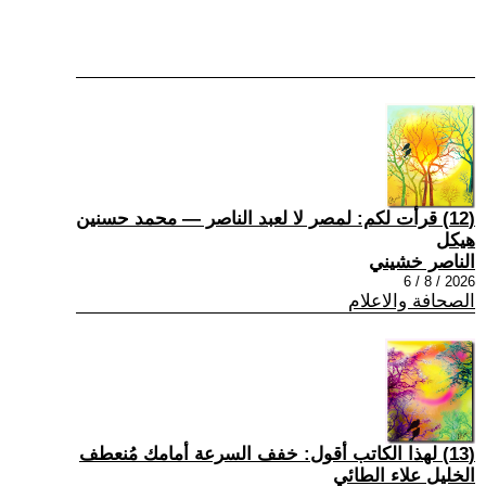
(12) قرأت لكم: لمصر لا لعبد الناصر — محمد حسنين
هيكل
الناصر خشيني
2026 / 8 / 6
الصحافة والاعلام
(13) لهذا الكاتب أقول: خفف السرعة أمامك مُنعطف
الخليل علاء الطائي