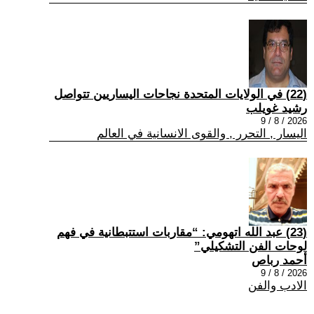
(22) في الولايات المتحدة نجاحات اليساريين تتواصل
رشيد غويلب
2026 / 8 / 9
اليسار , التحرر , والقوى الانسانية في العالم
(23) عبد الله اتهومي: “مقاربات استتبطانية في فهم
لوحات الفن التشكيلي”
أحمد رباص
2026 / 8 / 9
الادب والفن