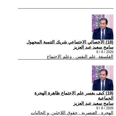
(18) الأخصائي الاجتماعي شريك التنمية المجهول
سامح سعيد عبد العزيز
2026 / 8 / 9
الفلسفة ,علم النفس , وعلم الاجتماع
(19) كيف يفسر علم الاجتماع ظاهرة الهجرة
الجماعية
سامح سعيد عبد العزيز
2026 / 8 / 9
الهجرة , العنصرية , حقوق اللاجئين ,و الجاليات