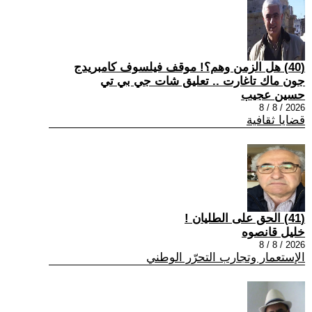
(40) هل الزمن وهم؟! موقف فيلسوف كامبريدج
جون ماك تاغارت .. تعليق شات جي بي تي
حسين عجيب
2026 / 8 / 8
قضايا ثقافية
(41) الحق على الطليان !
خليل قانصوه
2026 / 8 / 8
الإستعمار وتجارب التحرّر الوطني