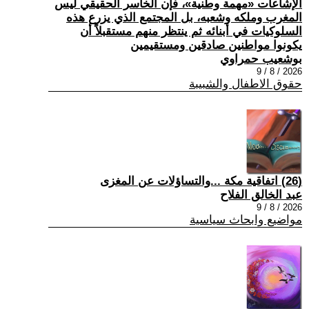
الإشاعات «مهمة وطنية»، فإن الخاسر الحقيقي ليس
المغرب وملكه وشعبه، بل المجتمع الذي يزرع هذه
السلوكيات في أبنائه ثم ينتظر منهم مستقبلاً أن
يكونوا مواطنين صادقين ومستقيمين
بوشعيب حمراوي
2026 / 8 / 9
حقوق الاطفال والشبيبة
(26) اتفاقية مكة ...والتساؤلات عن المغزى
عبد الخالق الفلاح
2026 / 8 / 9
مواضيع وابحاث سياسية