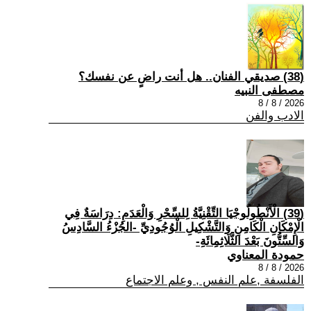
(38) صديقي الفنان.. هل أنت راضٍ عن نفسك؟
مصطفى النبيه
2026 / 8 / 8
الادب والفن
(39) الْأَنْطُولُوجْيَا التِّقْنِيَّةُ لِلسِّحْرِ وَالْعَدَمِ: دِرَاسَةٌ فِي
الْإِمْكَانِ الْكَامِنِ وَالتَّشْكِيلِ الْوُجُودِيِّ -الجُزْءُ السَّادِسُ
وَالسِّتُّونَ بَعْدَ الثَّلَاثِمِائَةِ-
حمودة المعناوي
2026 / 8 / 8
الفلسفة ,علم النفس , وعلم الاجتماع