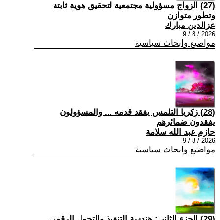
(27) الزواج مسؤولية مجتمعية لتحقيق هوية ثابتة
وتطور متوازن
عزالدين مبارك
2026 / 8 / 9
مواضيع وابحاث سياسية
(28) زكريا التلمس يفقد قدمه ... والمسؤولون
يفقدون ضمائرهم
حازم عبد الله سلامة
2026 / 8 / 9
مواضيع وابحاث سياسية
(29) الجزء الثاني: هندسة التنفيذ والتحول الرقمي