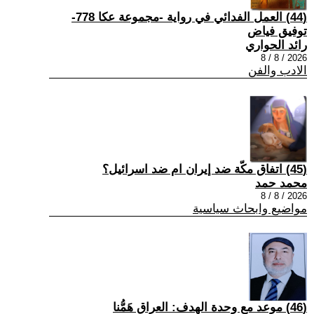
(44) العمل الفدائي في رواية -مجموعة عكا 778-
توفيق فياض
رائد الحواري
2026 / 8 / 8
الادب والفن
(45) اتفاق مكّة ضد إيران ام ضد اسرائيل؟
محمد حمد
2026 / 8 / 8
مواضيع وابحاث سياسية
(46) موعد مع وحدة الهدف: العراق هَمُّنا