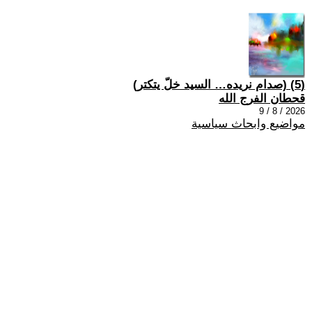
(5) (صدام نريده… السيد خلّ يتكتر)
قحطان الفرج الله
2026 / 8 / 9
مواضيع وابحاث سياسية