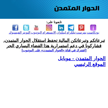
تابعونا على:
بودكاست
بنترست
تيلكرام
لينكدإن
الانستغرام
اليوتيوب
التويتر
الفيسبوك
تبرعاتكم وتبرعاتكن المالية تحفظ استقلال الحوار المتمدن،
فشاركونا في دعم استمرارية هذا الفضاء اليساري الحر
[اشترك في قناة ‫«الحوار المتمدن» على اليوتيوب]
الحوار المتمدن - موبايل
الموقع الرئيسي