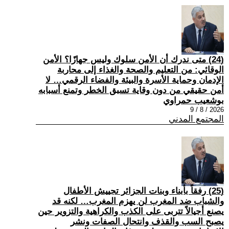
(24) متى ندرك أن الأمن سلوك وليس جهازًا؟ الأمن
الوقائي: من التعليم والصحة والغذاء إلى محاربة
الإدمان وحماية الأسرة والبيئة والفضاء الرقمي… لا
أمن حقيقي من دون وقاية تسبق الخطر وتمنع أسبابه
بوشعيب حمراوي
2026 / 8 / 9
المجتمع المدني
(25) رفقاً بأبناء وبنات الجزائر تجييش الأطفال
والشباب ضد المغرب لن يهزم المغرب… لكنه قد
يصنع أجيالاً تتربى على الكذب والكراهية والتزوير حين
يصبح السب والقذف وانتحال الصفات ونشر