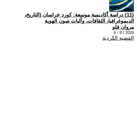
(11) دراسة أكاديمية موسعة: كورد خراسان (التاريخ،
الديموغرافيا، الثقافات، وآليات صون الهوية
مروان فلو
2026 / 8 / 6
القضية الكردية