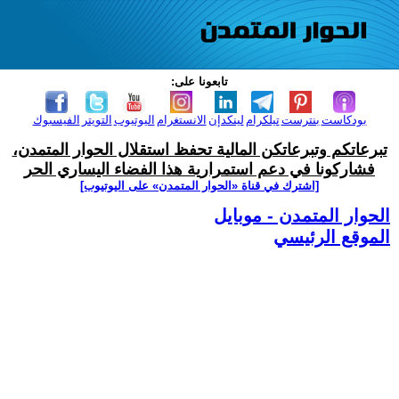
تابعونا على:
بودكاست
بنترست
تيلكرام
لينكدإن
الانستغرام
اليوتيوب
التويتر
الفيسبوك
تبرعاتكم وتبرعاتكن المالية تحفظ استقلال الحوار المتمدن،
فشاركونا في دعم استمرارية هذا الفضاء اليساري الحر
[اشترك في قناة ‫«الحوار المتمدن» على اليوتيوب]
الحوار المتمدن - موبايل
الموقع الرئيسي