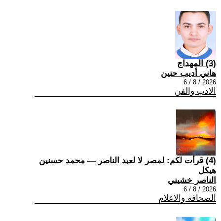
(3) المهداج
هاني أديب حنين
2026 / 8 / 6
الادب والفن
(4) قرأت لكم: لمصر لا لعبد الناصر — محمد حسنين
هيكل
الناصر خشيني
2026 / 8 / 6
الصحافة والاعلام