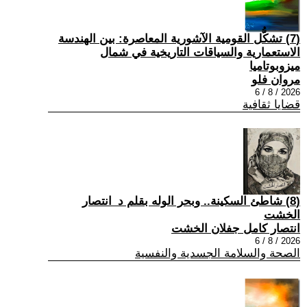
(7) تشكُّل القومية الآشورية المعاصرة: بين الهندسة
الاستعمارية والسياقات التاريخية في شمال
ميزوبوتاميا
مروان فلو
2026 / 8 / 6
قضايا ثقافية
(8) شاطئ السكينة.. وبحر الوله بقلم د_انتصار
الخشت
انتصار كامل جفلان الخشت
2026 / 8 / 6
الصحة والسلامة الجسدية والنفسية