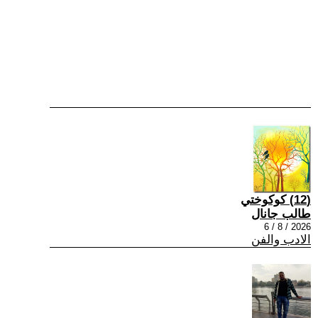
(12) كوكوختي
طالب جانال
2026 / 8 / 6
الادب والفن