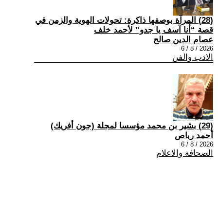
(28) المرآة بوصفها ذاكرة: تحولات الهوية والزمن في
قصة “أنا آسف يا جدو” لأحمد خلف
عصام الدين صالح
2026 / 8 / 6
الادب والفن
(29) بشير بن محمد مؤسسا لمجلة (جون أفريك)
أحمد رباص
2026 / 8 / 6
الصحافة والاعلام