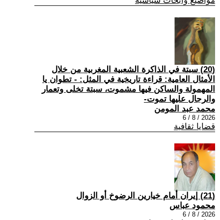
مواضيع وابحاث سياسية
(20) سبتة في الذاكرة الشعبية المغربية من خلال
الأمثال العامية: قراءة تاريخية في المثل: - تطوان يا
المهمولة والساكن فيها مشموت، سبتة تخلى وتعمار
والرجال عليها تموت-
محمد عبد المومن
2026 / 8 / 6
قضايا ثقافية
(21) إيران أمام خيارين الرضوخ أو الزوال
محمود عباس
2026 / 8 / 6