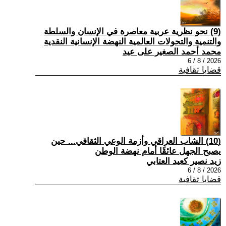
(9) نحو نظرية عربية معاصرة في الإنسان والسلطة
والتنمية والتحولات العالمية النهضة الإنسانية النقدية
محمد أحمد الصغير على عيد
2026 / 8 / 6
قضايا ثقافية
(10) الشاب العراقي وأزمة الوعي الثقافي... حين
يصبح الجهل عائقًا أمام نهضة الوطن
زيد نصير كعيد العتابي
2026 / 8 / 6
قضايا ثقافية