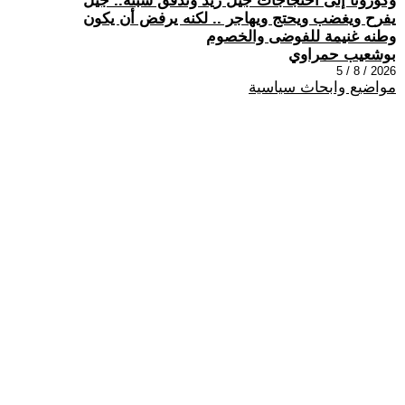
وكورونا إلى احتجاجات جيل زيد وتدفق سبتة.. جيل
يفرح ويغضب ويحتج ويهاجر .. لكنه يرفض أن يكون
وطنه غنيمة للفوضى والخصوم
بوشعيب حمراوي
2026 / 8 / 5
مواضيع وابحاث سياسية