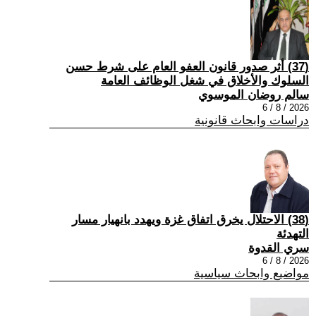
(37) أثر صدور قانون العفو العام على شرط حسن
السلوك والأخلاق في شغل الوظائف العامة
سالم روضان الموسوي
2026 / 8 / 6
دراسات وابحاث قانونية
(38) الاحتلال يخرق اتفاق غزة ويهدد بانهيار مسار
التهدئة
سري القدوة
2026 / 8 / 6
مواضيع وابحاث سياسية