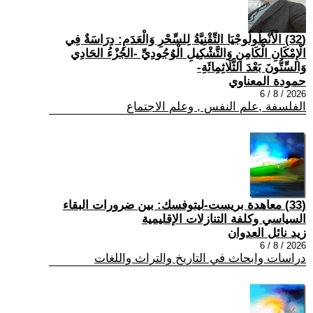
(32) الْأَنْطُولُوجْيَا التِّقْنِيَّةُ لِلسِّحْرِ وَالْعَدَمِ: دِرَاسَةٌ فِي
الْإِمْكَانِ الْكَامِنِ وَالتَّشْكِيلِ الْوُجُودِيِّ -الجُزْءُ الحَادِي
وَالسِّتُّونَ بَعْدَ الثَّلَاثِمِائَةِ-
حمودة المعناوي
2026 / 8 / 6
الفلسفة ,علم النفس , وعلم الاجتماع
(33) معاهدة بريست-ليتوفسك: بين ضرورات البقاء
السياسي وكلفة التنازلات الإقليمية
زيد نائل العدوان
2026 / 8 / 6
دراسات وابحاث في التاريخ والتراث واللغات