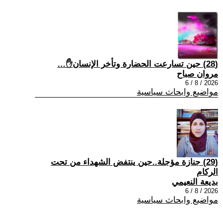
(28) حين تسارعت الحضارة وتأخر الإنسان✋…
مروان صباح
2026 / 8 / 6
مواضيع وابحاث سياسية
(29) جنازة مؤجلة..حين ينتفض الشهداء من تحت
الركام
بديعة النعيمي
2026 / 8 / 6
مواضيع وابحاث سياسية