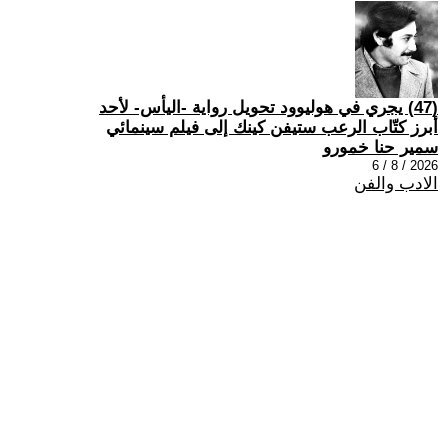
(47) يجري في هوليوود تحويل رواية -اليأس- لأحد
أبرز كتّاب الرعب ستيفن كينك إلى فيلم سينمائي
سمير حنا خمورو
2026 / 8 / 6
الادب والفن