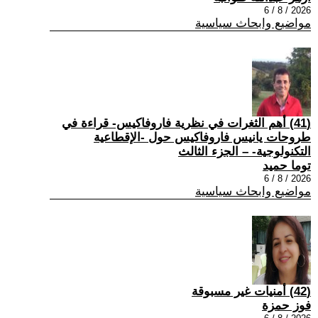
2026 / 8 / 6
مواضيع وابحاث سياسية
(41) أهم الثغرات في نظرية فاروفاكيس- قراءة في
طروحات يانيس فاروفاكيس حول -الإقطاعية
التكنولوجية- – الجزء الثالث
توما حميد
2026 / 8 / 6
مواضيع وابحاث سياسية
(42) أمنيات غير مسبوقة
فوز حمزة