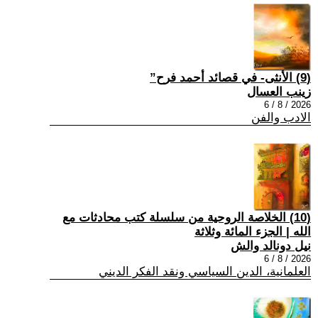
(9) الأنثى- في قصائد أحمد فرح”
زينب العسال
2026 / 8 / 6
الادب والفن
(10) الخلاصة الروحية من سلسلة كتب محادثات مع
الله | الجزء المائة وثلاثة
نيل دونالد والش
2026 / 8 / 6
العلمانية، الدين السياسي ونقد الفكر الديني