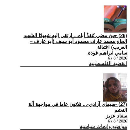
(26) حينَ مضى يُنقذُ أباه... ارتقى إليه شهيدًا الشهيد
الحاج محمد عارف محمود أبو سيف (أبو عارف –
الغريب) اغتيالة
سامي ابراهيم فودة
2026 / 8 / 6
القضية الفلسطينية
(27) -سيمای آزادي-... ثلاثون عاما في مواجهة آلة
التعتيم
سعاد عزيز
2026 / 8 / 6
مواضيع وابحاث سياسية