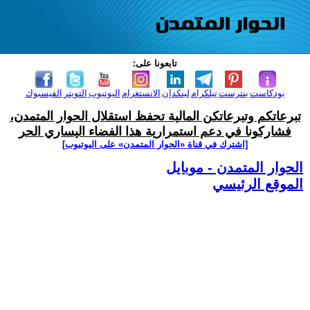
تابعونا على:
بودكاست
بنترست
تيلكرام
لينكدإن
الانستغرام
اليوتيوب
التويتر
الفيسبوك
تبرعاتكم وتبرعاتكن المالية تحفظ استقلال الحوار المتمدن،
فشاركونا في دعم استمرارية هذا الفضاء اليساري الحر
[اشترك في قناة ‫«الحوار المتمدن» على اليوتيوب]
الحوار المتمدن - موبايل
الموقع الرئيسي