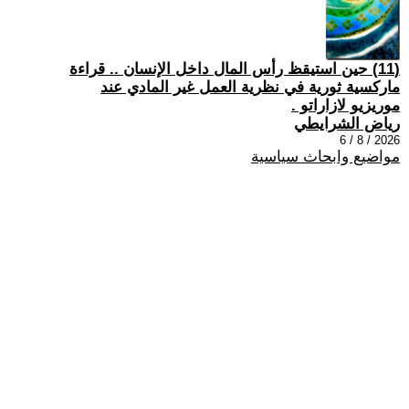
(11) حين استيقظ رأس المال داخل الإنسان .. قراءة
ماركسية ثورية في نظرية العمل غير المادي عند
موريزيو لازاراتو .
رياض الشرايطي
2026 / 8 / 6
مواضيع وابحاث سياسية