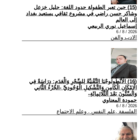
(15) حين تعبر الطفولة حدود اللغة: جليل خزعل
وشاكر حسن راضي في مشروع ثقافي يستعيد بغداد
إلى العالم
إسماعيل نوري الربيعي
2026 / 8 / 6
الادب والفن
(16) الْأَنْطُولُوجْيَا التِّقْنِيَّةُ لِلسِّحْرِ وَالْعَدَمِ: دِرَاسَةٌ فِي
الْإِمْكَانِ الْكَامِنِ وَالتَّشْكِيلِ الْوُجُودِيِّ -الجُزْءُ الثَّانِي
وَالسِّتُّونَ بَعْدَ الثَّلَاثِمِائَةِ-
حمودة المعناوي
2026 / 8 / 6
الفلسفة ,علم النفس , وعلم الاجتماع