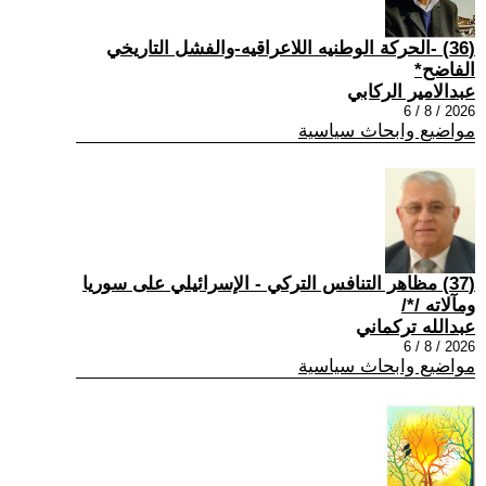
(36) -الحركة الوطنيه اللاعراقيه-والفشل التاريخي
الفاضح*
عبدالامير الركابي
2026 / 8 / 6
مواضيع وابحاث سياسية
(37) مظاهر التنافس التركي - الإسرائيلي على سوريا
ومآلاته /*/
عبدالله تركماني
2026 / 8 / 6
مواضيع وابحاث سياسية