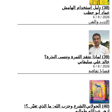
(38) دليل استخدام الهامش
عماد أبو حطب
2026 / 8 / 6
الادب والفن
(39) لماذا ننتقد الثمرة وننسى البذرة؟
خالد علي سليفاني
2026 / 8 / 6
قضايا ثقافية
(40) الجولاني/الشرع وحزب الله: ما الذي تغيّر..؟!
ازهر عبدالله طوالبه