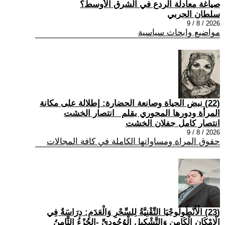
صياغة معادلة الردع في الشرق الأوسط؟
سلطان الحربي
2026 / 8 / 9
مواضيع وابحاث سياسية
(22) نبض الحياة وصانعة الحضارة: إطلالة على مكانة
المرأة ودورها المحوري بقلم _انتصار الخشت
انتصار كامل جفلان الخشت
2026 / 8 / 9
حقوق المراة ومساواتها الكاملة في كافة المجالات
(23) الْأَنْطُولُوجْيَا التِّقْنِيَّةُ لِلسِّحْرِ وَالْعَدَمِ: دِرَاسَةٌ فِي
الْإِمْكَانِ الْكَامِنِ وَالتَّشْكِيلِ الْوُجُودِيِّ -الجُزْءُ الثَّامِنُ