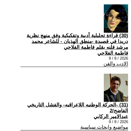
(30) قراءة تحليلية أدبية وتفكيكية وفق منهج نظرية
دريدا في قصيدة -منطق الهذيان - للشاعر محمد
مرشد فلنه بقلم فاطمة الفلاحي
فاطمة الفلاحي
2026 / 8 / 9
الادب والفن
(31) -الحركة الوطنيه اللاعراقيه- والفشل التاريخي
الفاضح/2
عبدالامير الركابي
2026 / 8 / 9
مواضيع وابحاث سياسية