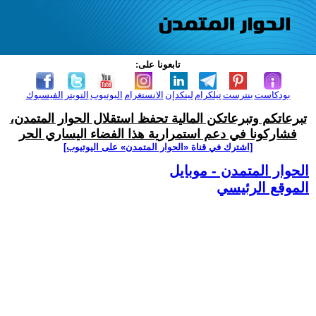
تابعونا على:
بودكاست
بنترست
تيلكرام
لينكدإن
الانستغرام
اليوتيوب
التويتر
الفيسبوك
تبرعاتكم وتبرعاتكن المالية تحفظ استقلال الحوار المتمدن،
فشاركونا في دعم استمرارية هذا الفضاء اليساري الحر
[اشترك في قناة ‫«الحوار المتمدن» على اليوتيوب]
الحوار المتمدن - موبايل
الموقع الرئيسي