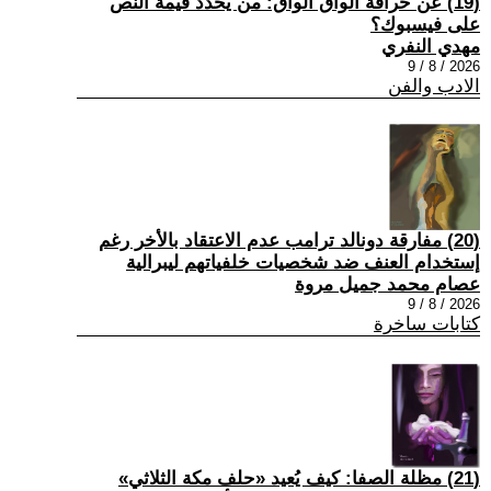
(19) عن خرافة الواق الواق: من يحدد قيمة النص
على فيسبوك؟
مهدي النفري
2026 / 8 / 9
الادب والفن
(20) مفارقة دونالد ترامب عدم الاعتقاد بالأخر رغم
إستخدام العنف ضد شخصيات خلفياتهم ليبرالية
عصام محمد جميل مروة
2026 / 8 / 9
كتابات ساخرة
(21) مظلة الصفا: كيف يُعيد «حلف مكة الثلاثي»