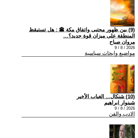
(9) بين ظهور مجتبى واتفاق مكة 🕋 : هل تستيقظ
المنطقة على ميزان قوة جديد؟…
مروان صباح
2026 / 8 / 9
مواضيع وابحاث سياسية
(10) شنكال... الغياب الأخير
شينوار ابراهيم
2026 / 8 / 9
الادب والفن