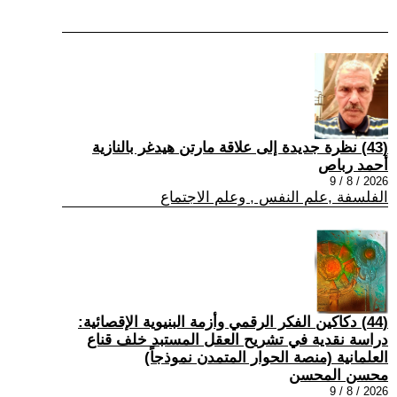
(43) نظرة جديدة إلى علاقة مارتن هيدغر بالنازية
أحمد رباص
2026 / 8 / 9
الفلسفة ,علم النفس , وعلم الاجتماع
(44) دكاكين الفكر الرقمي وأزمة البنيوية الإقصائية:
دراسة نقدية في تشريح العقل المستبد خلف قناع
العلمانية (منصة الحوار المتمدن نموذجاً)
محسن المحسن
2026 / 8 / 9