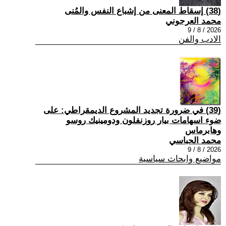
(38) إسقاط المعنى من إشباع النفس والمُنى
محمد العرجوني
2026 / 8 / 9
الادب والفن
(39) في ضرورة تجديد المشروع الديمقراطي: على
ضوء اسهامات بيار روزنفلون ودومينيك روسو
وهابرماس
محمد الحباسي
2026 / 8 / 9
مواضيع وابحاث سياسية