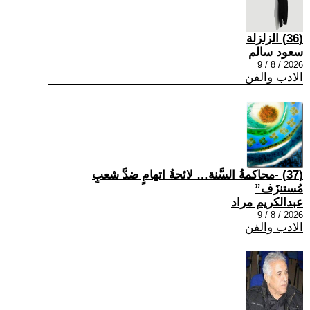
(36) الزلزلة
سعود سالم
2026 / 8 / 9
الادب والفن
(37) -محاكمةُ السَّنة… لائحةُ اتهامٍ ضدَّ شعبٍ
مُستنزَف”
عبدالكريم مراد
2026 / 8 / 9
الادب والفن