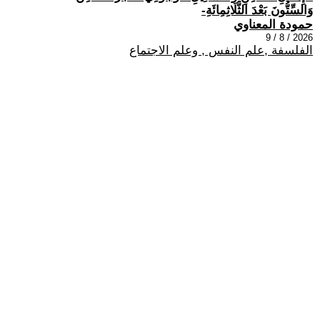
وَالسِّتُّونَ بَعْدَ الثَّلَاثِمِائَةِ-
حمودة المعناوي
2026 / 8 / 9
الفلسفة ,علم النفس , وعلم الاجتماع