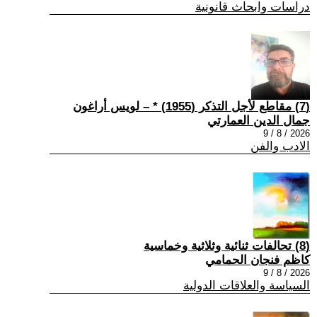
دراسات وابحاث قانونية
(7) مقاطع لأجل التذكر (1955) * – لويس أراغون
جمال الدين العمارتي
2026 / 8 / 9
الادب والفن
(8) تحالفات ثنائية وثلاثية وخماسية
كاظم فنجان الحمامي
2026 / 8 / 9
السياسة والعلاقات الدولية