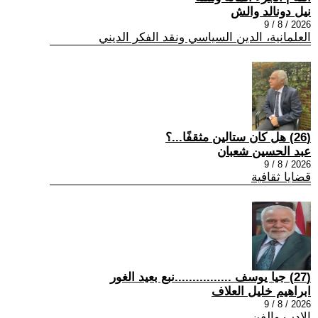
نيل دونالد والش
2026 / 8 / 9
العلمانية، الدين السياسي ونقد الفكر الديني
(26) هل كان ستالين مثقفًا...؟
عبد الحسين شعبان
2026 / 8 / 9
قضايا ثقافية
(27) جيا يوسف ................نبع بعيد الغور
ابراهيم خليل العلاف
2026 / 8 / 9
الادب والفن