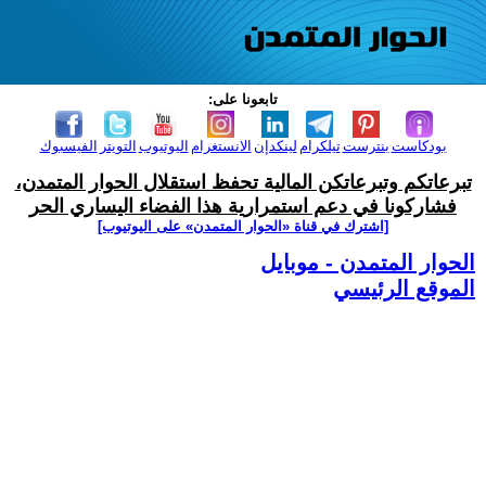
تابعونا على:
بودكاست
بنترست
تيلكرام
لينكدإن
الانستغرام
اليوتيوب
التويتر
الفيسبوك
تبرعاتكم وتبرعاتكن المالية تحفظ استقلال الحوار المتمدن،
فشاركونا في دعم استمرارية هذا الفضاء اليساري الحر
[اشترك في قناة ‫«الحوار المتمدن» على اليوتيوب]
الحوار المتمدن - موبايل
الموقع الرئيسي