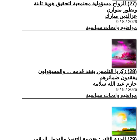
(27) الزواج مسؤولية مجتمعية لتحقيق هوية ثابتة
وتطور متوازن
عزالدين مبارك
2026 / 8 / 9
مواضيع وابحاث سياسية
(28) زكريا التلمس يفقد قدمه ... والمسؤولون
يفقدون ضمائرهم
حازم عبد الله سلامة
2026 / 8 / 9
مواضيع وابحاث سياسية
(29) الجزء الثاني: هندسة التنفيذ والتحول الرقمي