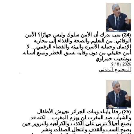
(24) متى ندرك أن الأمن سلوك وليس جهازًا؟ الأمن
الوقائي: من التعليم والصحة والغذاء إلى محاربة
الإدمان وحماية الأسرة والبيئة والفضاء الرقمي… لا
أمن حقيقي من دون وقاية تسبق الخطر وتمنع أسبابه
بوشعيب حمراوي
2026 / 8 / 9
المجتمع المدني
(25) رفقاً بأبناء وبنات الجزائر تجييش الأطفال
والشباب ضد المغرب لن يهزم المغرب… لكنه قد
يصنع أجيالاً تتربى على الكذب والكراهية والتزوير حين
يصبح السب والقذف وانتحال الصفات ونشر