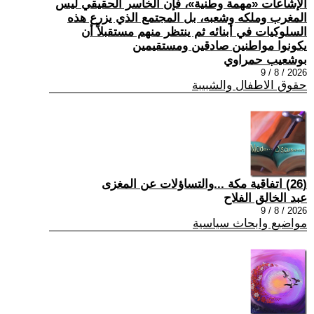
الإشاعات «مهمة وطنية»، فإن الخاسر الحقيقي ليس
المغرب وملكه وشعبه، بل المجتمع الذي يزرع هذه
السلوكيات في أبنائه ثم ينتظر منهم مستقبلاً أن
يكونوا مواطنين صادقين ومستقيمين
بوشعيب حمراوي
2026 / 8 / 9
حقوق الاطفال والشبيبة
(26) اتفاقية مكة ...والتساؤلات عن المغزى
عبد الخالق الفلاح
2026 / 8 / 9
مواضيع وابحاث سياسية