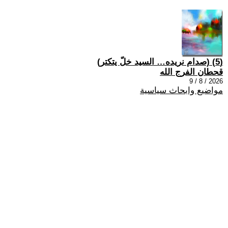
(5) (صدام نريده… السيد خلّ يتكتر)
قحطان الفرج الله
2026 / 8 / 9
مواضيع وابحاث سياسية