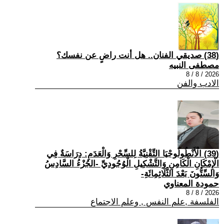
(38) صديقي الفنان.. هل أنت راضٍ عن نفسك؟
مصطفى النبيه
2026 / 8 / 8
الادب والفن
(39) الْأَنْطُولُوجْيَا التِّقْنِيَّةُ لِلسِّحْرِ وَالْعَدَمِ: دِرَاسَةٌ فِي
الْإِمْكَانِ الْكَامِنِ وَالتَّشْكِيلِ الْوُجُودِيِّ -الجُزْءُ السَّادِسُ
وَالسِّتُّونَ بَعْدَ الثَّلَاثِمِائَةِ-
حمودة المعناوي
2026 / 8 / 8
الفلسفة ,علم النفس , وعلم الاجتماع