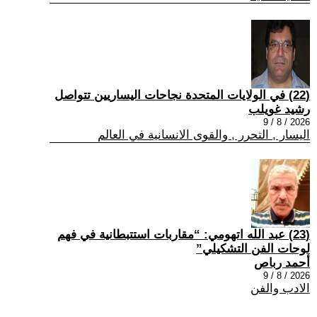
(22) في الولايات المتحدة نجاحات اليساريين تتواصل
رشيد غويلب
2026 / 8 / 9
اليسار , التحرر , والقوى الانسانية في العالم
(23) عبد الله اتهومي: “مقاربات استتبطانية في فهم
لوحات الفن التشكيلي”
أحمد رباص
2026 / 8 / 9
الادب والفن