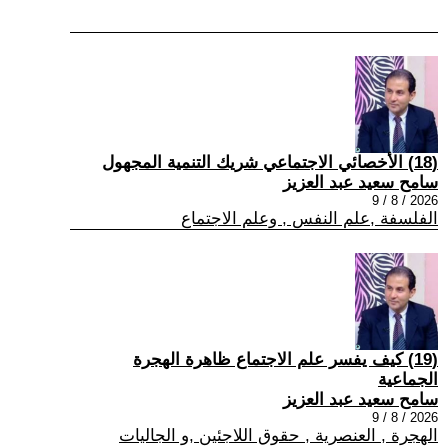
(18) الأخصائي الاجتماعي شريك التنمية المجهول
سامح سعيد عبد العزيز
2026 / 8 / 9
الفلسفة ,علم النفس , وعلم الاجتماع
(19) كيف يفسر علم الاجتماع ظاهرة الهجرة
الجماعية
سامح سعيد عبد العزيز
2026 / 8 / 9
الهجرة , العنصرية , حقوق اللاجئين ,و الجاليات