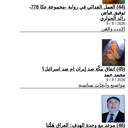
(44) العمل الفدائي في رواية -مجموعة عكا 778-
توفيق فياض
رائد الحواري
2026 / 8 / 8
الادب والفن
(45) اتفاق مكّة ضد إيران ام ضد اسرائيل؟
محمد حمد
2026 / 8 / 8
مواضيع وابحاث سياسية
(46) موعد مع وحدة الهدف: العراق هَمُّنا