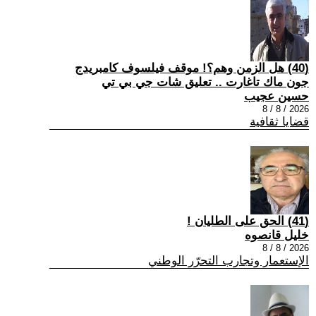
(40) هل الزمن وهم؟! موقف فيلسوف كامبريدج
جون ماك تاغارت .. تعليق شات جي بي تي
حسين عجيب
2026 / 8 / 8
قضايا ثقافية
(41) الحق على الطليان !
خليل قانصوه
2026 / 8 / 8
الإستعمار وتجارب التحرّر الوطني