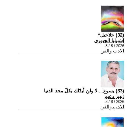
(32) خلاخيل*
إشبيليا الجبوري
2026 / 8 / 8
الادب والفن
(33) يسوع... لا ولن أبدّلك بكلّ مجد الدنيا
زهير دعيم
2026 / 8 / 8
الادب والفن