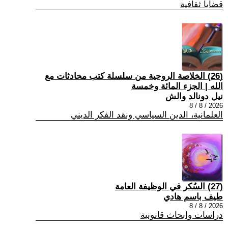
قضايا ثقافية
(26) الخلاصة الروحية من سلسلة كتب محادثات مع
الله | الجزء المائة وخمسة
نيل دونالد والش
2026 / 8 / 8
العلمانية، الدين السياسي ونقد الفكر الديني
(27) السُكر في الوظيفة العامة
طيف باسم هادي
2026 / 8 / 8
دراسات وابحاث قانونية