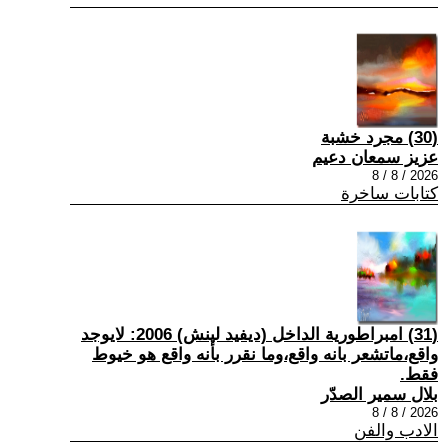
(30) مجرد خشبة
عزيز سمعان دعيم
2026 / 8 / 8
كتابات ساخرة
(31) امبراطورية الداخل (ديفيد لينش) 2006: لايوجد
واقع،ماتشعر بانه واقع،وما نقرر بأنه واقع هو خيوط
فقط.
بلال سمير الصدّر
2026 / 8 / 8
الادب والفن