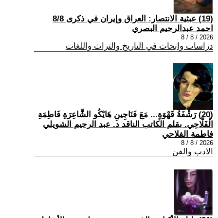
(19) عبثية الانتصار: العراق وإيران في ذكرى 8/8
احمد عبدالرحيم البصري
2026 / 8 / 8
دراسات وابحاث في التاريخ والتراث واللغات
(20) رَشْفَةُ قَهْوَةٍ... مَعَ فَنَاجِينِ هَايْكُو الشَّاعِرَةِ فَاطِمَةِ
الْفَلَّاحِي. بقلم الكاتب الناقد د. عبد الرحيم الشويلي
فاطمة الفلاحي
2026 / 8 / 8
الادب والفن