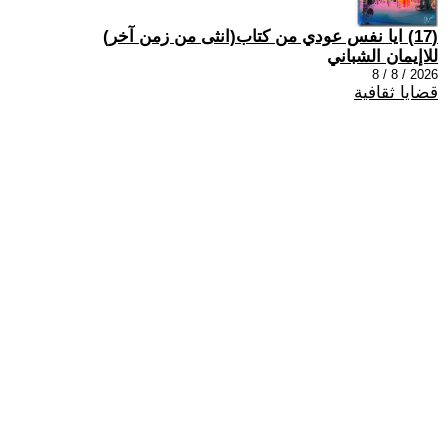
(17) ايا نفس عودي من كتاب(انثى من زمن آخر)
للاإيمان الشباني
2026 / 8 / 8
قضايا ثقافية