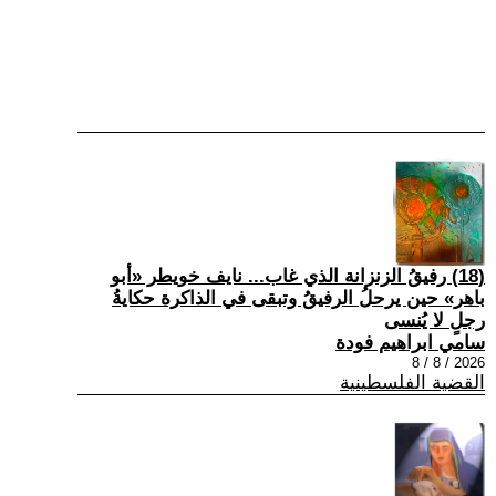
(18) رفيقُ الزنزانة الذي غاب... نايف خويطر «أبو
باهر» حين يرحلُ الرفيقُ وتبقى في الذاكرة حكايةُ
رجلٍ لا يُنسى
سامي ابراهيم فودة
2026 / 8 / 8
القضية الفلسطينية