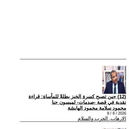
(12) حين تصبح كسرة الخبز بطلةً للمأساة: قراءة
نقدية في قصة -صدمات- لميسون حنا
محمود سلامة محمود الهايشة
2026 / 8 / 8
الارهاب, الحرب والسلام