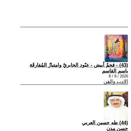
(43) - فحمٌ أبيض - عبّود الجابريّ وامتيازُ المُفارقَة
باسم القاسم
2026 / 8 / 8
الادب والفن
(44) طه حسين العربي
حسن مدن