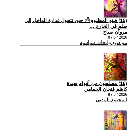
(15) فيتو المظلوم✋: حين تتحول قذارة الداخل إلى
ظلمٍ في الخارج …
مروان صباح
2026 / 8 / 8
مواضيع وابحاث سياسية
(16) مصلحون من أقوام بعيدة
كاظم فنجان الحمامي
2026 / 8 / 8
المجتمع المدني