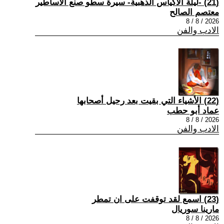
(21) -ليلة الأكياس الذهبية- سيرة سطو صنع الأساطير
معتصم الصالح
2026 / 8 / 8
الادب والفن
(22) الأشياء التي بقيت بعد رحيل أصحابها
عماد أبو حطب
2026 / 8 / 8
الادب والفن
(23) اسمع لقد توقفت على ان تمطر
مارينا سوريال
2026 / 8 / 8