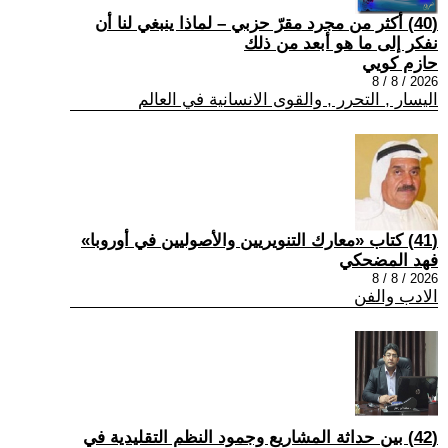
(40) أكثر من مجرد مقرّ حزبي – لماذا ينبغي لنا أن
نفكر إلى ما هو أبعد من ذلك
حازم كويي
2026 / 8 / 8
اليسار , التحرر , والقوى الانسانية في العالم
(41) كتاب «معارك التنويريين والأصوليين في أوروبا»
فهد المضحكي
2026 / 8 / 8
الادب والفن
(42) بين حداثة المشاريع وجمود النظم التقليدية في