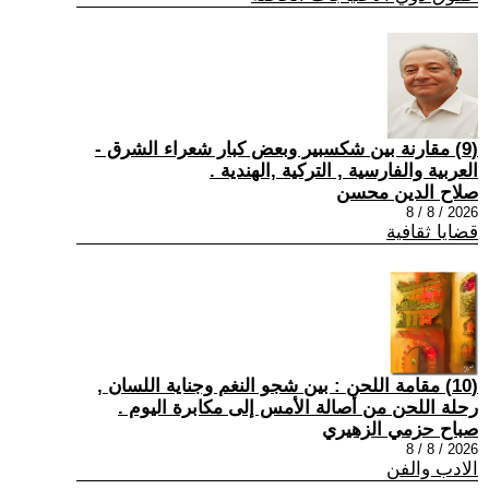
(9) مقارنة بين شكسبير وبعض كبار شعراء الشرق -
العربية والفارسية , التركية ,الهندية .
صلاح الدين محسن
2026 / 8 / 8
قضايا ثقافية
(10) مقامة اللحن : بين شجو النغم وجناية اللسان ,
رحلة اللحن من أصالة الأمس إلى مكابرة اليوم .
صباح حزمي الزهيري
2026 / 8 / 8
الادب والفن