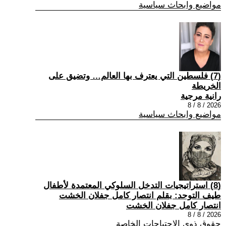
مواضيع وابحاث سياسية
(7) فلسطين التي يعترف بها العالم… وتضيق على
الخريطة
رانية مرجية
2026 / 8 / 8
مواضيع وابحاث سياسية
(8) استراتيجيات التدخل السلوكي المعتمدة لأطفال
طيف التوحد: بقلم انتصار كامل جفلان الخشت
انتصار كامل جفلان الخشت
2026 / 8 / 8
حقوق ذوي الاحتياجات الخاصة