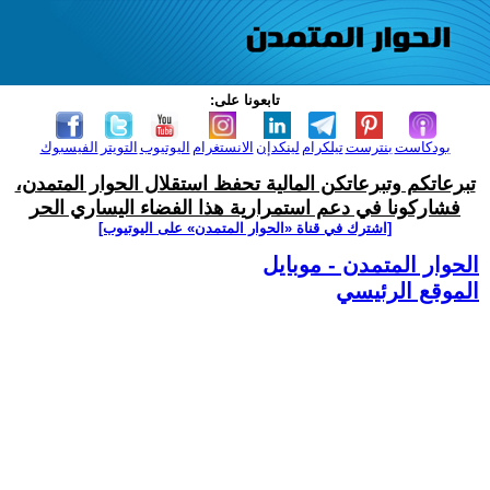
تابعونا على:
بودكاست
بنترست
تيلكرام
لينكدإن
الانستغرام
اليوتيوب
التويتر
الفيسبوك
تبرعاتكم وتبرعاتكن المالية تحفظ استقلال الحوار المتمدن،
فشاركونا في دعم استمرارية هذا الفضاء اليساري الحر
[اشترك في قناة ‫«الحوار المتمدن» على اليوتيوب]
الحوار المتمدن - موبايل
الموقع الرئيسي