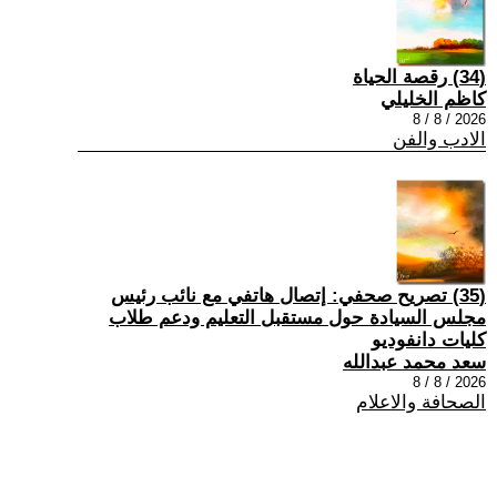
(34) رقصة الحياة
كاظم الخليلي
2026 / 8 / 8
الادب والفن
(35) تصريح صحفي: إتصال هاتفي مع نائب رئيس
مجلس السيادة حول مستقبل التعليم ودعم طلاب
كليات دانفوديو
سعد محمد عبدالله
2026 / 8 / 8
الصحافة والاعلام