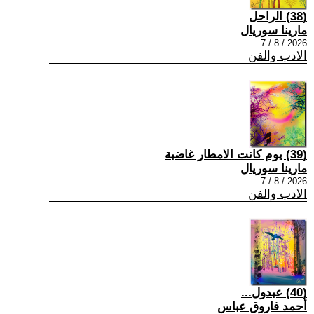
(38) الراحل
مارينا سوريال
2026 / 8 / 7
الادب والفن
(39) يوم كانت الامطار غاضبة
مارينا سوريال
2026 / 8 / 7
الادب والفن
(40) عبدول...
أحمد فاروق عباس