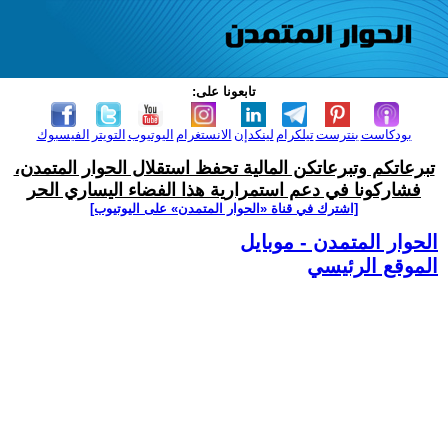
تابعونا على:
بودكاست
بنترست
تيلكرام
لينكدإن
الانستغرام
اليوتيوب
التويتر
الفيسبوك
تبرعاتكم وتبرعاتكن المالية تحفظ استقلال الحوار المتمدن،
فشاركونا في دعم استمرارية هذا الفضاء اليساري الحر
[اشترك في قناة ‫«الحوار المتمدن» على اليوتيوب]
الحوار المتمدن - موبايل
الموقع الرئيسي