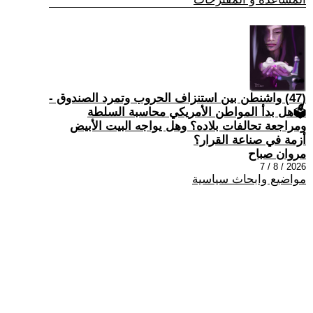
(47) واشنطن بين استنزاف الحروب وتمرد الصندوق -
🗳هل بدأ المواطن الأمريكي محاسبة السلطة
ومراجعة تحالفات بلاده؟ وهل يواجه البيت الأبيض
أزمة في صناعة القرار؟
مروان صباح
2026 / 8 / 7
مواضيع وابحاث سياسية