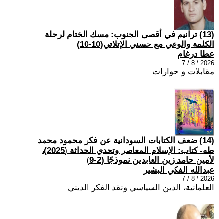
(13) ترانيم في أقصى الجنوب: مسك الختام لرحلة
الكلمة والوعي مع حسني الإتلاتي(10-10)
عطا درغام
2026 / 8 / 7
مقابلات و حوارات
(14) ضعف الكتابات السودانية عن فكر محمود محمد
طه- كتاب: الإسلام المعاصر وتحدي الحداثة (2025)،
لأمين حامد زين العابدين نموذجًا (2-9)
عبدالله الفكي البشير
2026 / 8 / 7
العلمانية، الدين السياسي ونقد الفكر الديني