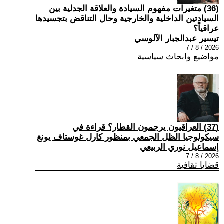
(36) متغيرات مفهوم السيادة والعلاقة الجدلية بين
السيادتين الداخلية والخارجية وحال التناقض بتجسيدها
عراقياً؟
تيسير عبدالجبار الآلوسي
2026 / 8 / 7
مواضيع وابحاث سياسية
(37) العراقيون يرجمون القطار؟ قراءة في
سيكولوجيا الظل الجمعي بمنظور كارل غوستاف يونغ
إسماعيل نوري الربيعي
2026 / 8 / 7
قضايا ثقافية