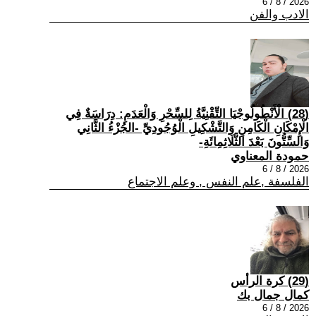
2026 / 8 / 6
الادب والفن
(28) الْأَنْطُولُوجْيَا التِّقْنِيَّةُ لِلسِّحْرِ وَالْعَدَمِ: دِرَاسَةٌ فِي
الْإِمْكَانِ الْكَامِنِ وَالتَّشْكِيلِ الْوُجُودِيِّ -الجُزْءُ الثَّانِي
وَالسِّتُّونَ بَعْدَ الثَّلَاثِمِائَةِ-
حمودة المعناوي
2026 / 8 / 6
الفلسفة ,علم النفس , وعلم الاجتماع
(29) كرة الرأس
كمال جمال بك
2026 / 8 / 6