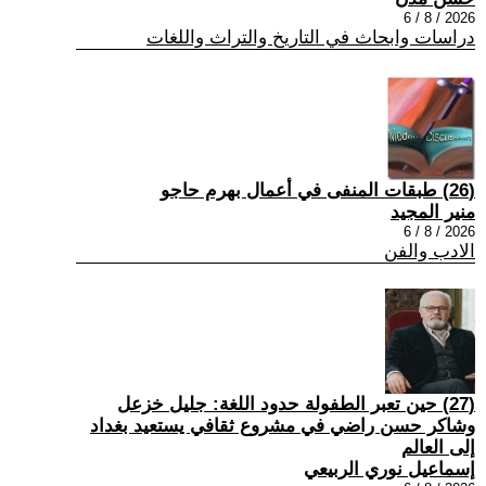
2026 / 8 / 6
دراسات وابحاث في التاريخ والتراث واللغات
(26) طبقات المنفى في أعمال بهرم حاجو
منير المجيد
2026 / 8 / 6
الادب والفن
(27) حين تعبر الطفولة حدود اللغة: جليل خزعل
وشاكر حسن راضي في مشروع ثقافي يستعيد بغداد
إلى العالم
إسماعيل نوري الربيعي