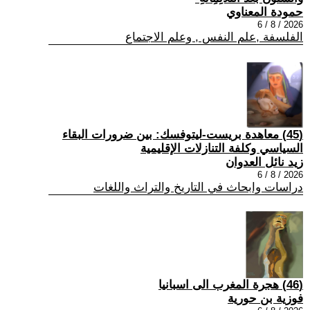
حمودة المعناوي
2026 / 8 / 6
الفلسفة ,علم النفس , وعلم الاجتماع
(45) معاهدة بريست-ليتوفسك: بين ضرورات البقاء
السياسي وكلفة التنازلات الإقليمية
زيد نائل العدوان
2026 / 8 / 6
دراسات وابحاث في التاريخ والتراث واللغات
(46) هجرة المغرب الى اسبانيا
فوزية بن حورية