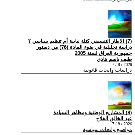
(7) الاطار التنسيقي كتلة نيابية أم تنظيم سياسي ؟
دراسة تحليلية في ضوء المادة (76) من دستور
جمهورية العراق لسنة 2005
طيف باسم هادي
2026 / 8 / 7
دراسات وابحاث قانونية
(8) المشاريع الوطنية ومظاهر السيادة
عبد الخالق الفلاح
2026 / 8 / 7
مواضيع وابحاث سياسية