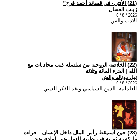
(21) الأنثى- في قصائد أحمد فرح”
زينب العسال
2026 / 8 / 6
الادب والفن
(22) الخلاصة الروحية من سلسلة كتب محادثات مع
الله | الجزء المائة وثلاثة
نيل دونالد والش
2026 / 8 / 6
العلمانية، الدين السياسي ونقد الفكر الديني
(23) حين استيقظ رأس المال داخل الإنسان .. قراءة
ماركسية ثورية في نظرية العمل غير المادي عند