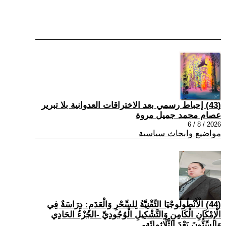
(43) إحباط رسمي بعد الاختراقات العدوانية بلا تبرير
عصام محمد جميل مروة
2026 / 8 / 6
مواضيع وابحاث سياسية
(44) الْأَنْطُولُوجْيَا التِّقْنِيَّةُ لِلسِّحْرِ وَالْعَدَمِ: دِرَاسَةٌ فِي
الْإِمْكَانِ الْكَامِنِ وَالتَّشْكِيلِ الْوُجُودِيِّ -الجُزْءُ الحَادِي
وَالسِّتُّونَ بَعْدَ الثَّلَاثِمِائَةِ-