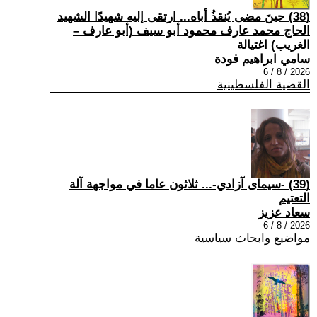
(38) حينَ مضى يُنقذُ أباه... ارتقى إليه شهيدًا الشهيد
الحاج محمد عارف محمود أبو سيف (أبو عارف –
الغريب) اغتيالة
سامي ابراهيم فودة
2026 / 8 / 6
القضية الفلسطينية
(39) -سيمای آزادي-... ثلاثون عاما في مواجهة آلة
التعتيم
سعاد عزيز
2026 / 8 / 6
مواضيع وابحاث سياسية