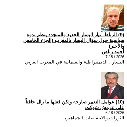
(9) الرباط: تيار اليسار الجديد والمتجدد ينظم ندوة
سياسية حول سؤال اليسار بالمغرب (الجزء الخامس
والأخير)
أحمد رباص
2026 / 8 / 7
اليسار , الديمقراطية والعلمانية في المغرب العربي
(10) عوامل التغيير صارخة ولكن فعلها ما زال خافتاً
علي عرمش شوكت
2026 / 8 / 6
الثورات والانتفاضات الجماهيرية