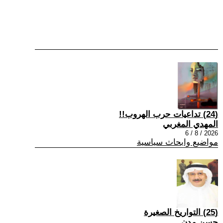
(24) تداعيات حرب الهروب!!
المهدي المغربي
2026 / 8 / 6
مواضيع وابحاث سياسية
(25) التواريخ الصغيرة
حسن مدن