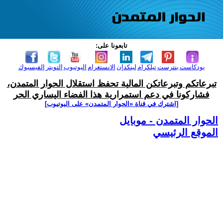
تابعونا على:
بودكاست
بنترست
تيلكرام
لينكدإن
الانستغرام
اليوتيوب
التويتر
الفيسبوك
تبرعاتكم وتبرعاتكن المالية تحفظ استقلال الحوار المتمدن،
فشاركونا في دعم استمرارية هذا الفضاء اليساري الحر
[اشترك في قناة ‫«الحوار المتمدن» على اليوتيوب]
الحوار المتمدن - موبايل
الموقع الرئيسي