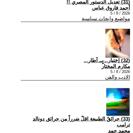
(31) تعديل الدستور المصري !!
أحمد فاروق عباس
2026 / 8 / 5
مواضيع وابحاث سياسية
(32) إختيار...بٍــ آطار...
مكارم المختار
2026 / 8 / 5
الادب والفن
(33) حرائقُ الطبيعة اقلّ ضرراً من حرائق دونالد
ترامب
محمد حمد