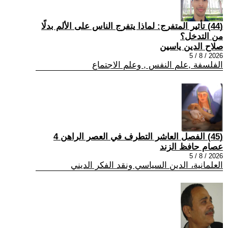
(44) تأثير المتفرج: لماذا يتفرج الناس على الألم بدلًا
من التدخل؟
صلاح الدين ياسين
2026 / 8 / 5
الفلسفة ,علم النفس , وعلم الاجتماع
(45) الفصل العاشر التطرف في العصر الراهن 4
عصام حافظ الزند
2026 / 8 / 5
العلمانية، الدين السياسي ونقد الفكر الديني