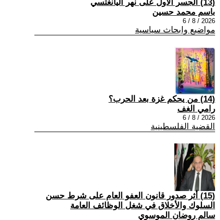
(13) الجسر الأول على نهر اليانغتسي
باسم محمد حسين
2026 / 8 / 6
مواضيع وابحاث سياسية
(14) من يحكم غزة بعد الحرب؟
رامي الغف
2026 / 8 / 6
القضية الفلسطينية
(15) أثر صدور قانون العفو العام على شرط حسن
السلوك والأخلاق في شغل الوظائف العامة
سالم روضان الموسوي