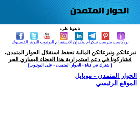
تابعونا على:
بودكاست
بنترست
تيلكرام
لينكدإن
الانستغرام
اليوتيوب
التويتر
الفيسبوك
تبرعاتكم وتبرعاتكن المالية تحفظ استقلال الحوار المتمدن،
فشاركونا في دعم استمرارية هذا الفضاء اليساري الحر
[اشترك في قناة ‫«الحوار المتمدن» على اليوتيوب]
الحوار المتمدن - موبايل
الموقع الرئيسي