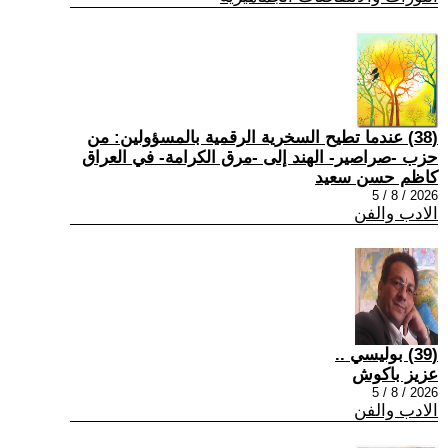
(38) عندما تطيح السخرية الرقمية بالمسؤولين: من
حزب -صراصير- الهند إلى -مرق الكرامة- في العراق
كاظم حسن سعيد
2026 / 8 / 5
الادب والفن
(39) بوليسي ..
عزيز باكوش
2026 / 8 / 5
الادب والفن