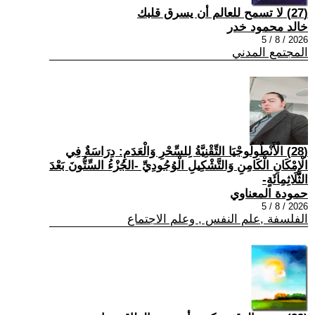
(27) لا تسمح للعالم أن يسرق قلبك
خالد محمود خدر
2026 / 8 / 5
المجتمع المدني
(28) الْأَنْطُولُوجْيَا التِّقْنِيَّةُ لِلسِّحْرِ وَالْعَدَمِ: دِرَاسَةٌ فِي
الْإِمْكَانِ الْكَامِنِ وَالتَّشْكِيلِ الْوُجُودِيِّ -الجُزْءُ السِّتُّونَ بَعْدَ
الثَّلَاثِمِائَةٍ-
حمودة المعناوي
2026 / 8 / 5
الفلسفة ,علم النفس , وعلم الاجتماع