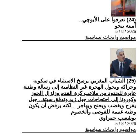
(24) تعرفوا على الأبوچي..
أمينة بيجو
2026 / 8 / 5
مواضيع وابحاث سياسية
(25) الشباب المغربي يرسخ الاستثناء في سكونه
وحراكه ويحول الهجرة غير النظامية إلى رسالة وطنية
عابرة للحدود من ملاعب كرة القدم وزلزال الحوز
وكورونا إلى احتجاجات جيل زيد وتدفق سبتة.. جيل
يفرح ويغضب ويحتج ويهاجر .. لكنه يرفض أن يكون
وطنه غنيمة للفوضى والخصوم
بوشعيب حمراوي
2026 / 8 / 5
مواضيع وابحاث سياسية