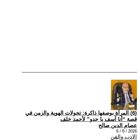
(6) المرآة بوصفها ذاكرة: تحولات الهوية والزمن في
قصة “أنا آسف يا جدو” لأحمد خلف
عصام الدين صالح
2026 / 8 / 6
الادب والفن