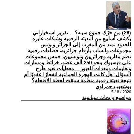
(26) من حرّك جموع سبتة؟… تقرير استخباراتي
يكشف أسابيع من التعبئة الرقمية وشبكات عابرة
للحدود تمتد من المغرب إلى الجزائر وتونس
مجموعات واتساب بأرقام جزائرية، فضاءات رقمية
تضم مغاربة وجزائريين وتونسيين، خمس مجموعات
على فيسبوك بنحو 250 ألف عضو، خرائط ومسارات
وتعليمات ومعدات للعبور… معطيات تعيد طرح
السؤال: هل كانت الهجرة الجماعية انفجارًا عفويًا أم
نتيجة تعبئة رقمية منظمة سبقت لحظة الاقتحام؟
بوشعيب حمراوي
2026 / 8 / 5
مواضيع وابحاث سياسية