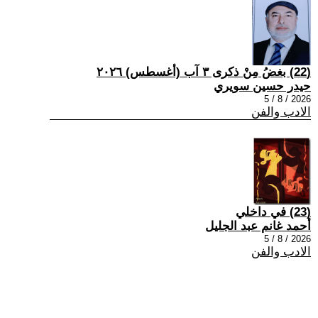
(22) بغضُ مِنْ ذكرى ٣ آب (أغسطس) ٢٠٢٦
حيدر حسين سويري
2026 / 8 / 5
الادب والفن
(23) في داخلي
أحمد غانم عبد الجليل
2026 / 8 / 5
الادب والفن