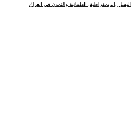
اليسار ,الديمقراطية, العلمانية والتمدن في العراق